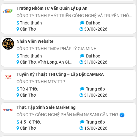
Trưởng Nhóm Tư Vấn Quản Lý Dự Án
CÔNG TY TNHH PHÁT TRIỂN CÔNG NGHỆ VÀ TRUYỀN THÔNG EPC
Thỏa thuận
Đại học
Cần Thơ
30/08/2026
Nhân Viên Website
CÔNG TY TNHH TMDV PHÁP LÝ GIA MINH
Thỏa thuận
Đại học
Cần Thơ, Vĩnh Long, An Giang, Kiên Giang, Đồng Tháp, Tiền Giang
31/08/2026
Tuyển Kỹ Thuật THI Công – Lắp Đặt CAMERA
CÔNG TY TNHH MTV TTP
Từ 4 Triệu
Trung cấp
Cần Thơ
31/08/2026
Thực Tập Sinh Sale Marketing
CÔNG TY CÔNG NGHỆ PHẦN MỀM NASANI CẦN THƠ
4.5 - 8 Triệu
Trung cấp
Cần Thơ
15/08/2026