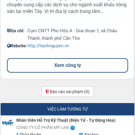
chuyên cung cấp các dịch vụ cho ngành xuất khẩu nông
sản tại miền Tây. Vị trí địa lý cách trung tâm...
Địa chỉ:
Cụm CNTT Phú Hữu A - Giai đoạn 1, xã Châu
Thành, thành phố Cần Thơ
Website:
http://hanhnguyen.vn
Xem công ty
Báo cáo sai phạm
(0)
VIỆC LÀM TƯƠNG TỰ
Nhân Viên Hỗ Trợ Kỹ Thuật (Điện Tử - Tự Động Hóa)
CÔNG TY CỔ PHẦN MỸ LAN
Thỏa thuận
Đại học