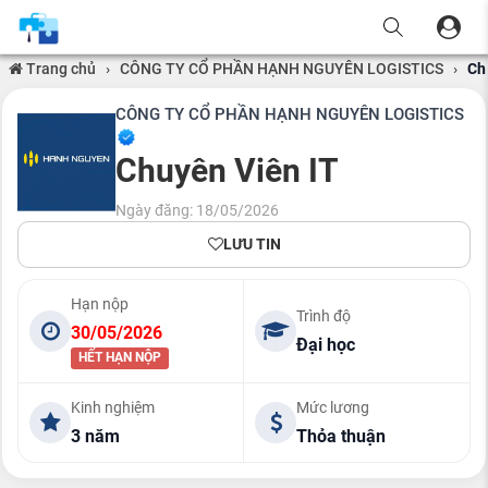
Trang chủ
›
CÔNG TY CỔ PHẦN HẠNH NGUYÊN LOGISTICS
›
Ch
CÔNG TY CỔ PHẦN HẠNH NGUYÊN LOGISTICS
Chuyên Viên IT
Ngày đăng: 18/05/2026
LƯU TIN
Hạn nộp
Trình độ
30/05/2026
Đại học
HẾT HẠN NỘP
Kinh nghiệm
Mức lương
3 năm
Thỏa thuận