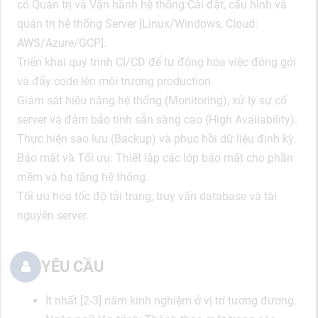
có.Quản trị và Vận hành hệ thống:Cài đặt, cấu hình và
quản trị hệ thống Server [Linux/Windows, Cloud:
AWS/Azure/GCP].
Triển khai quy trình CI/CD để tự động hóa việc đóng gói
và đẩy code lên môi trường production.
Giám sát hiệu năng hệ thống (Monitoring), xử lý sự cố
server và đảm bảo tính sẵn sàng cao (High Availability).
Thực hiện sao lưu (Backup) và phục hồi dữ liệu định kỳ.
Bảo mật và Tối ưu: Thiết lập các lớp bảo mật cho phần
mềm và hạ tầng hệ thống.
Tối ưu hóa tốc độ tải trang, truy vấn database và tài
nguyên server.
YÊU CẦU
Ít nhất [2-3] năm kinh nghiệm ở vị trí tương đương.