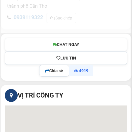
thành phố Cần Thơ
0939119322
Sao chép
CHAT NGAY
LƯU TIN
Chia sẻ
4919
VỊ TRÍ CÔNG TY