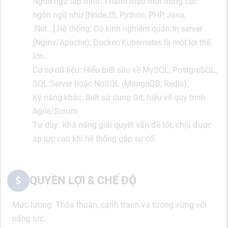
Ngôn ngữ lập trình: Thành thạo một trong các
ngôn ngữ như [NodeJS, Python, PHP, Java,
.Net...].Hệ thống: Có kinh nghiệm quản trị server
(Nginx/Apache), Docker/Kubernetes là một lợi thế
lớn.
Cơ sở dữ liệu: Hiểu biết sâu về MySQL, PostgreSQL,
SQL Server hoặc NoSQL (MongoDB, Redis).
Kỹ năng khác: Biết sử dụng Git, hiểu về quy trình
Agile/Scrum.
Tư duy: Khả năng giải quyết vấn đề tốt, chịu được
áp lực cao khi hệ thống gặp sự cố.
QUYỀN LỢI & CHẾ ĐỘ
Mức lương: Thỏa thuận, cạnh tranh và tương xứng với
năng lực.