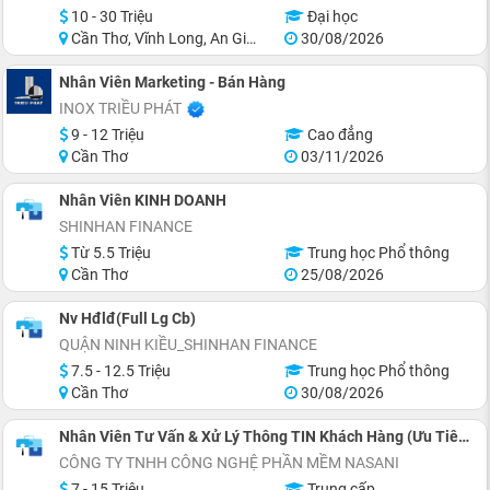
10 - 30 Triệu
Đại học
Cần Thơ, Vĩnh Long, An Giang, Hậu Giang, Hồ Chí Minh
30/08/2026
Nhân Viên Marketing - Bán Hàng
INOX TRIỀU PHÁT
9 - 12 Triệu
Cao đẳng
Cần Thơ
03/11/2026
Nhân Viên KINH DOANH
SHINHAN FINANCE
Từ 5.5 Triệu
Trung học Phổ thông
Cần Thơ
25/08/2026
Nv Hđlđ(Full Lg Cb)
QUẬN NINH KIỀU_SHINHAN FINANCE
7.5 - 12.5 Triệu
Trung học Phổ thông
Cần Thơ
30/08/2026
Nhân Viên Tư Vấn & Xử Lý Thông TIN Khách Hàng (Ưu Tiên: CNTT, QTKD, PMMT, ..... Hoặc Khác Ngành )
CÔNG TY TNHH CÔNG NGHỆ PHẦN MỀM NASANI
7 - 15 Triệu
Trung cấp