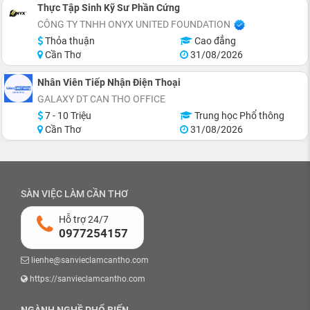
Thực Tập Sinh Kỹ Sư Phần Cứng
CÔNG TY TNHH ONYX UNITED FOUNDATION
Thỏa thuận
Cao đẳng
Cần Thơ
31/08/2026
Nhân Viên Tiếp Nhận Điện Thoại
GALAXY DT CAN THO OFFICE
7 - 10 Triệu
Trung học Phổ thông
Cần Thơ
31/08/2026
SÀN VIỆC LÀM CẦN THƠ
Hỗ trợ 24/7
0977254157
lienhe@sanvieclamcantho.com
https://sanvieclamcantho.com
NGÀNH NGHỀ PHỔ BIẾN