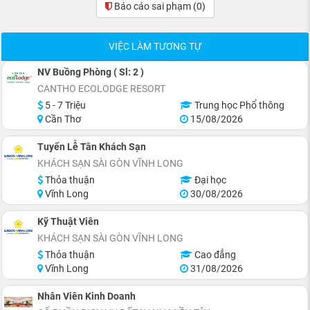
Báo cáo sai phạm
(0)
VIỆC LÀM TƯƠNG TỰ
NV Buồng Phòng ( Sl: 2 )
CANTHO ECOLODGE RESORT
5 - 7 Triệu
Trung học Phổ thông
Cần Thơ
15/08/2026
Tuyển Lễ Tân Khách Sạn
KHÁCH SẠN SÀI GÒN VĨNH LONG
Thỏa thuận
Đại học
Vĩnh Long
30/08/2026
Kỹ Thuật Viên
KHÁCH SẠN SÀI GÒN VĨNH LONG
Thỏa thuận
Cao đẳng
Vĩnh Long
31/08/2026
Nhân Viên Kinh Doanh