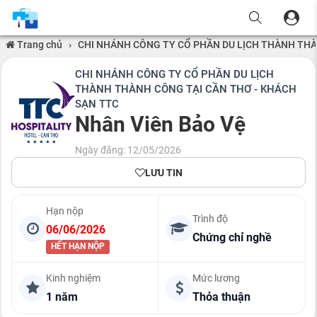
Trang chủ
›
CHI NHÁNH CÔNG TY CỔ PHẦN DU LỊCH THÀNH THÀ
CHI NHÁNH CÔNG TY CỔ PHẦN DU LỊCH
THÀNH THÀNH CÔNG TẠI CẦN THƠ - KHÁCH
SẠN TTC
Nhân Viên Bảo Vệ
Ngày đăng: 12/05/2026
LƯU TIN
Hạn nộp
Trình độ
06/06/2026
Chứng chỉ nghề
HẾT HẠN NỘP
Kinh nghiệm
Mức lương
1 năm
Thỏa thuận