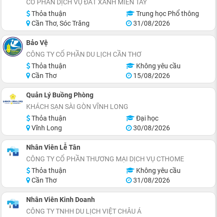
CỔ PHẦN DỊCH VỤ ĐẤT XANH MIỀN TÂY
Thỏa thuận
Trung học Phổ thông
Cần Thơ, Sóc Trăng
31/08/2026
Bảo Vệ
CÔNG TY CỔ PHẦN DU LỊCH CẦN THƠ
Thỏa thuận
Không yêu cầu
Cần Thơ
15/08/2026
Quản Lý Buồng Phòng
KHÁCH SẠN SÀI GÒN VĨNH LONG
Thỏa thuận
Đại học
Vĩnh Long
30/08/2026
Nhân Viên Lễ Tân
CÔNG TY CỔ PHẦN THƯƠNG MẠI DỊCH VỤ CTHOME
Thỏa thuận
Không yêu cầu
Cần Thơ
31/08/2026
Nhân Viên Kinh Doanh
CÔNG TY TNHH DU LỊCH VIỆT CHÂU Á