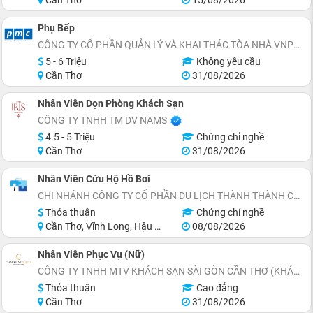
Cần Thơ
15/08/2026
Phụ Bếp
CÔNG TY CỔ PHẦN QUẢN LÝ VÀ KHAI THÁC TÒA NHÀ VNPT (PMC)
5 - 6 Triệu
Không yêu cầu
Cần Thơ
31/08/2026
Nhân Viên Dọn Phòng Khách Sạn
CÔNG TY TNHH TM DV NAMS
4.5 - 5 Triệu
Chứng chỉ nghề
Cần Thơ
31/08/2026
Nhân Viên Cứu Hộ Hồ Bơi
CHI NHÁNH CÔNG TY CỔ PHẦN DU LỊCH THÀNH THÀNH CÔNG TẠI CẦN THƠ – KHÁCH SẠN TTC
Thỏa thuận
Chứng chỉ nghề
Cần Thơ, Vĩnh Long, Hậu Giang
08/08/2026
Nhân Viên Phục Vụ (Nữ)
CÔNG TY TNHH MTV KHÁCH SẠN SÀI GÒN CẦN THƠ (KHÁCH SẠN CHARMANT SUITES)
Thỏa thuận
Cao đẳng
Cần Thơ
31/08/2026