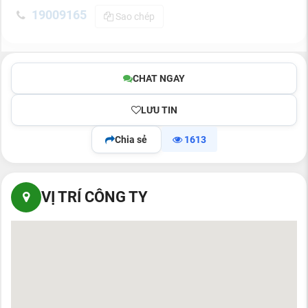
19009165
Sao chép
CHAT NGAY
LƯU TIN
Chia sẻ
1613
VỊ TRÍ CÔNG TY