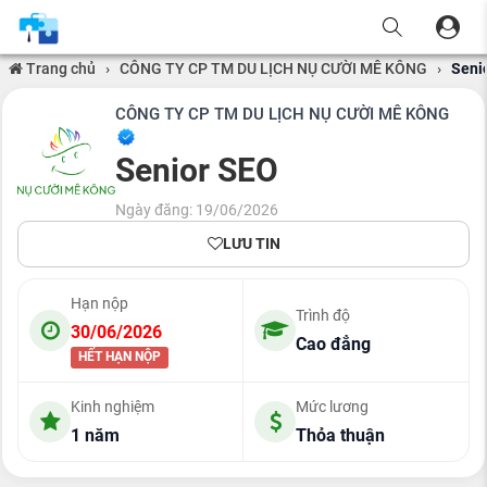
Trang chủ
›
CÔNG TY CP TM DU LỊCH NỤ CƯỜI MÊ KÔNG
›
Seni
CÔNG TY CP TM DU LỊCH NỤ CƯỜI MÊ KÔNG
Senior SEO
Ngày đăng: 19/06/2026
LƯU TIN
Hạn nộp
Trình độ
30/06/2026
Cao đẳng
HẾT HẠN NỘP
Kinh nghiệm
Mức lương
1 năm
Thỏa thuận