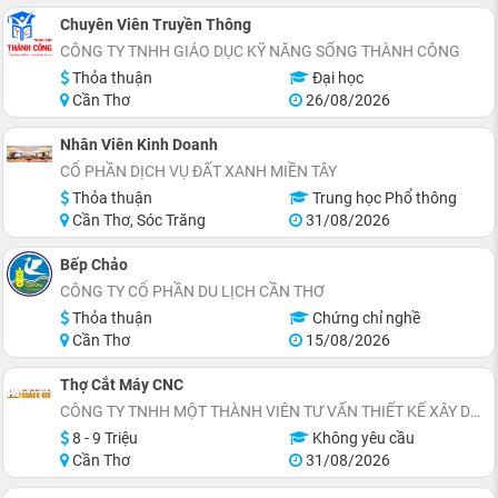
Chuyên Viên Truyền Thông
CÔNG TY TNHH GIÁO DỤC KỸ NĂNG SỐNG THÀNH CÔNG
Thỏa thuận
Đại học
Cần Thơ
26/08/2026
Nhân Viên Kinh Doanh
CỔ PHẦN DỊCH VỤ ĐẤT XANH MIỀN TÂY
Thỏa thuận
Trung học Phổ thông
Cần Thơ, Sóc Trăng
31/08/2026
Bếp Chảo
CÔNG TY CỔ PHẦN DU LỊCH CẦN THƠ
Thỏa thuận
Chứng chỉ nghề
Cần Thơ
15/08/2026
Thợ Cắt Máy CNC
CÔNG TY TNHH MỘT THÀNH VIÊN TƯ VẤN THIẾT KẾ XÂY DỰNG HOÀNG QUI
8 - 9 Triệu
Không yêu cầu
Cần Thơ
31/08/2026