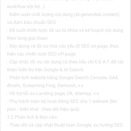
workflow nội bộ…)
- Kiểm soát chất lượng nội dung (AI-generated content)
và đảm bảo chuẩn SEO
- Đề xuất chiến lược tối ưu từ khóa và kế hoạch nội dung
theo từng giai đoạn.
- Xây dựng và tối ưu hóa các yếu tố SEO on-page, thực
hiện các chiến lược SEO off-page.
- Cập nhật, tối ưu nội dung cũ theo tiêu chí E-E-A-T để cải
thiện hiển thị trên Google & AI Search.
- Phân tích website bằng Google Search Console, GA4,
Ahrefs, Screaming Frog, Semrush, v.v.
- Hỗ trợ tối ưu Landing page, UX, sitemap, v.v.
- Phụ trách toàn bộ hoạt động SEO cho 1 website (lên
plan - triển khai - theo dõi hiệu quả)
3.2 Phân tích & Báo cáo:
- Theo dõi và cập nhật thuật toán Google, xu hướng SEO