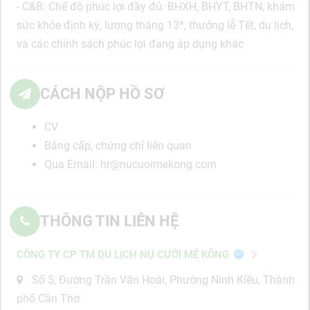
- C&B: Chế độ phúc lợi đầy đủ: BHXH, BHYT, BHTN, khám
sức khỏe định kỳ, lương tháng 13*, thưởng lễ Tết, du lịch,
và các chính sách phúc lợi đang áp dụng khác
CÁCH NỘP HỒ SƠ
CV
Bằng cấp, chứng chỉ liên quan
Qua Email: hr@nucuoimekong.com
THÔNG TIN LIÊN HỆ
CÔNG TY CP TM DU LỊCH NỤ CƯỜI MÊ KÔNG
Số 5, Đường Trần Văn Hoài, Phường Ninh Kiều, Thành
phố Cần Thơ