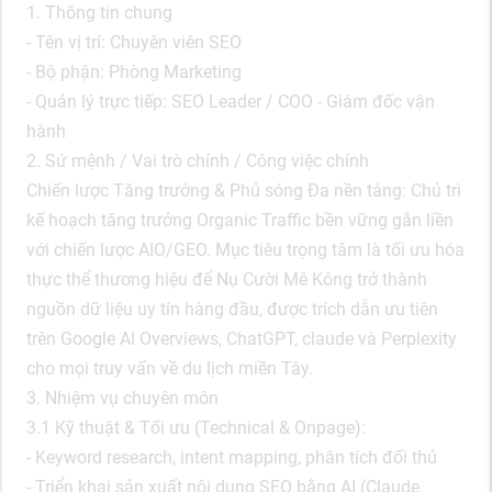
1. Thông tin chung
- Tên vị trí: Chuyên viên SEO
- Bộ phận: Phòng Marketing
- Quản lý trực tiếp: SEO Leader / COO - Giám đốc vận
hành
2. Sứ mệnh / Vai trò chính / Công việc chính
Chiến lược Tăng trưởng & Phủ sóng Đa nền tảng: Chủ trì
kế hoạch tăng trưởng Organic Traffic bền vững gắn liền
với chiến lược AIO/GEO. Mục tiêu trọng tâm là tối ưu hóa
thực thể thương hiệu để Nụ Cười Mê Kông trở thành
nguồn dữ liệu uy tín hàng đầu, được trích dẫn ưu tiên
trên Google AI Overviews, ChatGPT, claude và Perplexity
cho mọi truy vấn về du lịch miền Tây.
3. Nhiệm vụ chuyên môn
3.1 Kỹ thuật & Tối ưu (Technical & Onpage):
- Keyword research, intent mapping, phân tích đối thủ
- Triển khai sản xuất nội dung SEO bằng AI (Claude,