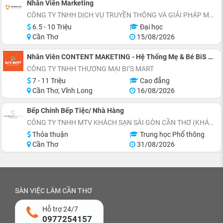
Nhân Viên Marketing
CÔNG TY TNHH DỊCH VỤ TRUYỀN THÔNG VÀ GIẢI PHÁP MARKETING MEKONG PRO
6.5 - 10 Triệu
Đại học
Cần Thơ
15/08/2026
Nhân Viên CONTENT MAKETING - Hệ Thống Mẹ & Bé BiS MART (Full-time)
CÔNG TY TNHH THƯƠNG MẠI BI’S MART
7 - 11 Triệu
Cao đẳng
Cần Thơ, Vĩnh Long
16/08/2026
Bếp Chính Bếp Tiệc/ Nhà Hàng
CÔNG TY TNHH MTV KHÁCH SẠN SÀI GÒN CẦN THƠ (KHÁCH SẠN CHARMANT SUITES)
Thỏa thuận
Trung học Phổ thông
Cần Thơ
31/08/2026
SÀN VIỆC LÀM CẦN THƠ
Hỗ trợ 24/7
0977254157