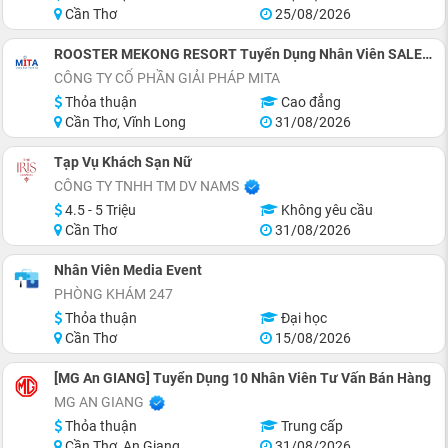
Cần Thơ
25/08/2026
ROOSTER MEKONG RESORT Tuyển Dụng Nhân Viên SALES (INBOUND & Phát Triển Đối Tác Lữ Hành)
CÔNG TY CỔ PHẦN GIẢI PHÁP MITA
Thỏa thuận
Cao đẳng
Cần Thơ, Vĩnh Long
31/08/2026
Tạp Vụ Khách Sạn Nữ
CÔNG TY TNHH TM DV NAMS
4.5 - 5 Triệu
Không yêu cầu
Cần Thơ
31/08/2026
Nhân Viên Media Event
PHÒNG KHÁM 247
Thỏa thuận
Đại học
Cần Thơ
15/08/2026
[MG An GIANG] Tuyển Dụng 10 Nhân Viên Tư Vấn Bán Hàng
MG AN GIANG
Thỏa thuận
Trung cấp
Cần Thơ, An Giang
31/08/2026