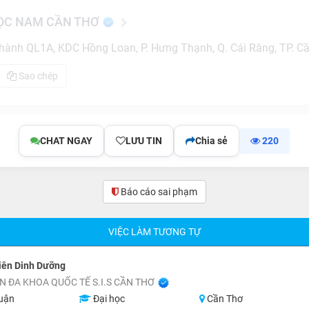
HỌC NAM CẦN THƠ
ành QL1A, KDC Hồng Loan, P. Hưng Thạnh, Q. Cái Răng, TP. C
Sao chép
CHAT NGAY
LƯU TIN
Chia sẻ
220
Báo cáo sai phạm
VIỆC LÀM TƯƠNG TỰ
iên Dinh Dưỡng
N ĐA KHOA QUỐC TẾ S.I.S CẦN THƠ
uận
Đại học
Cần Thơ