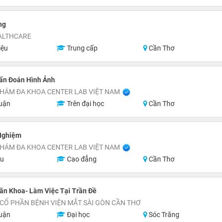
ng
ALTHCARE
iệu
Trung cấp
Cần Thơ
hẩn Đoán Hình Ảnh
HÁM ĐA KHOA CENTER LAB VIỆT NAM
uận
Trên đại học
Cần Thơ
Nghiệm
HÁM ĐA KHOA CENTER LAB VIỆT NAM
ệu
Cao đẳng
Cần Thơ
ãn Khoa- Làm Việc Tại Trần Đề
CỔ PHẦN BỆNH VIỆN MẮT SÀI GÒN CẦN THƠ
uận
Đại học
Sóc Trăng