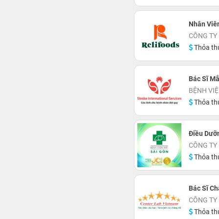
Nhân Viê
CÔNG TY
Thỏa th
Bác Sĩ Mắ
BỆNH VIỆ
Thỏa th
Điều Dưỡn
CÔNG TY 
Thỏa th
Bác Sĩ C
CÔNG TY 
Thỏa th