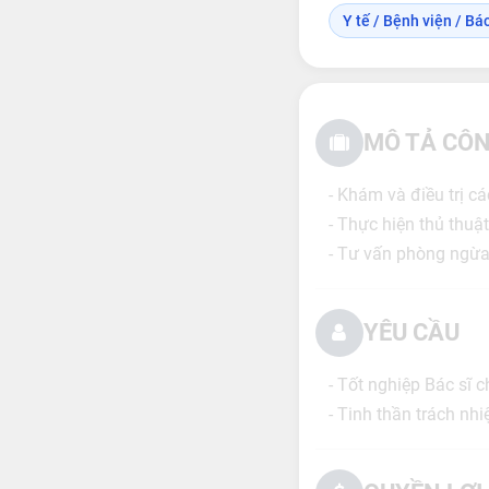
Y tế / Bệnh viện / Bác 
MÔ TẢ CÔN
- Khám và điều trị cá
- Thực hiện thủ thuậ
- Tư vấn phòng ngừa
YÊU CẦU
- Tốt nghiệp Bác sĩ 
- Tinh thần trách nh