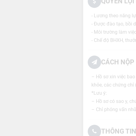
QUYỀN LỢI
- Lương theo năng lự
- Được đào tạo, bồi
- Môi trường làm việc
- Chế độ BHXH, thưở
CÁCH NỘP 
– Hồ sơ xin việc bao
khỏe, các chứng chỉ 
*Lưu ý:
– Hồ sơ có sao y, ch
– Chỉ phỏng vấn nhữ
THÔNG TIN