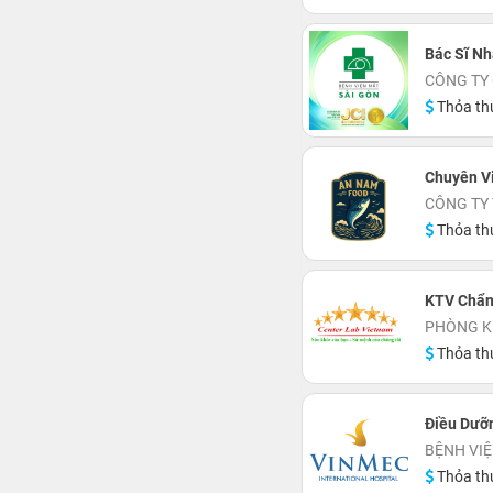
Bác Sĩ N
CÔNG TY 
Thỏa th
Chuyên V
CÔNG TY
Thỏa th
KTV Chẩn
PHÒNG K
Thỏa th
Điều Dưỡ
BỆNH VIỆ
Thỏa th