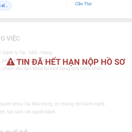
Cần Thơ
sĩ...
G VIỆC
c bệnh lý Tai - Mũi - Họng.
TIN ĐÃ HẾT HẠN NỘP HỒ SƠ
t, phẫu thuật chuyên khoa.
, chăm sóc sức khỏe tai mũi họng cho bệnh nhân.
chuyên khoa Tai Mũi Họng, có chứng chỉ hành nghề.
iệm, tận tâm với người bệnh.