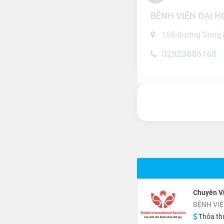
BỆNH VIỆN ĐẠI 
168 đường Song h
02923886168
Chuyên V
BỆNH VIỆ
Thỏa th