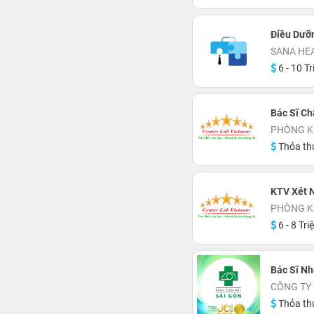
Điều Dưỡ
SANA HE
6 - 10 Tr
Bác Sĩ C
PHÒNG K
Thỏa th
KTV Xét 
PHÒNG K
6 - 8 Tri
Bác Sĩ Nh
CÔNG TY 
Thỏa th