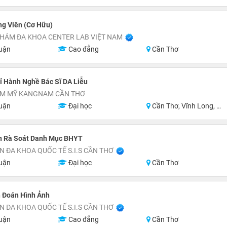
ng Viên (Cơ Hữu)
HÁM ĐA KHOA CENTER LAB VIỆT NAM
uận
Cao đẳng
Cần Thơ
ỉ Hành Nghề Bác Sĩ DA Liễu
ẨM MỸ KANGNAM CẦN THƠ
uận
Đại học
Cần Thơ, Vĩnh Long, Hậu Giang, Sóc Trăng
n Rà Soát Danh Mục BHYT
N ĐA KHOA QUỐC TẾ S.I.S CẦN THƠ
uận
Đại học
Cần Thơ
 Đoán Hình Ảnh
N ĐA KHOA QUỐC TẾ S.I.S CẦN THƠ
uận
Cao đẳng
Cần Thơ