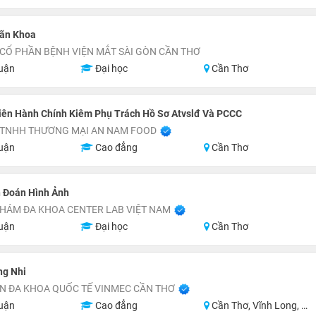
hãn Khoa
CỔ PHẦN BỆNH VIỆN MẮT SÀI GÒN CẦN THƠ
uận
Đại học
Cần Thơ
iên Hành Chính Kiêm Phụ Trách Hồ Sơ Atvslđ Và PCCC
 TNHH THƯƠNG MẠI AN NAM FOOD
uận
Cao đẳng
Cần Thơ
 Đoán Hình Ảnh
HÁM ĐA KHOA CENTER LAB VIỆT NAM
uận
Đại học
Cần Thơ
ng Nhi
N ĐA KHOA QUỐC TẾ VINMEC CẦN THƠ
uận
Cao đẳng
Cần Thơ, Vĩnh Long, An Giang, Hậu Giang