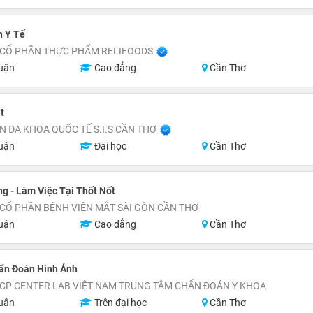
n Y Tế
 CỔ PHẦN THỰC PHẨM RELIFOODS
uận
Cao đẳng
Cần Thơ
t
N ĐA KHOA QUỐC TẾ S.I.S CẦN THƠ
uận
Đại học
Cần Thơ
g - Làm Việc Tại Thốt Nốt
CỔ PHẦN BỆNH VIỆN MẮT SÀI GÒN CẦN THƠ
uận
Cao đẳng
Cần Thơ
hẩn Đoán Hình Ảnh
CP CENTER LAB VIỆT NAM TRUNG TÂM CHẨN ĐOÁN Y KHOA
uận
Trên đại học
Cần Thơ