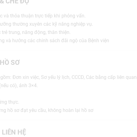
 & CHẾ ĐỘ
c và thỏa thuận trực tiếp khi phỏng vấn.
 dưỡng thường xuyên các kỹ năng nghiệp vụ.
 trẻ trung, năng động, thân thiện.
ng và hưởng các chính sách đãi ngộ của Bệnh viện
HỒ SƠ
 gồm: Đơn xin việc, Sơ yếu lý lịch, CCCD, Các bằng cấp liên qua
(nếu có), ảnh 3×4.
ứng thực.
ng hồ sơ đạt yêu cầu, không hoàn lại hồ sơ
 LIÊN HỆ