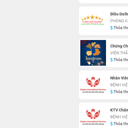
Điều Dưỡ
PHÒNG K
Thỏa th
Chứng Ch
VIỆN TH
Thỏa th
Nhân Viê
BỆNH VIỆ
Thỏa th
KTV Chẩn
BỆNH VIỆ
Thỏa th