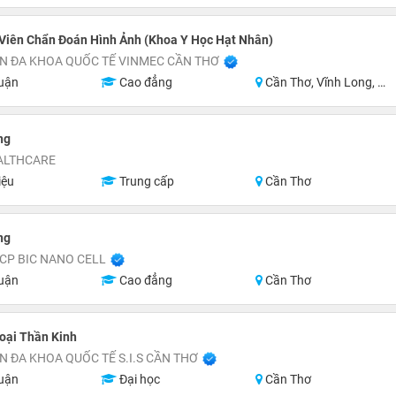
Viên Chẩn Đoán Hình Ảnh (Khoa Y Học Hạt Nhân)
N ĐA KHOA QUỐC TẾ VINMEC CẦN THƠ
uận
Cao đẳng
Cần Thơ, Vĩnh Long, An Giang
ng
ALTHCARE
iệu
Trung cấp
Cần Thơ
ng
CP BIC NANO CELL
uận
Cao đẳng
Cần Thơ
oại Thần Kinh
N ĐA KHOA QUỐC TẾ S.I.S CẦN THƠ
uận
Đại học
Cần Thơ