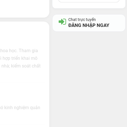
Chat trực tuyến
ĐĂNG NHẬP NGAY
 khoa học. Tham gia
i hợp triển khai mô
 nhà; kiểm soát chất
 có kinh nghiệm quản