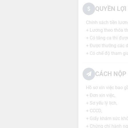
QUYỀN LỢI
Chính sách tiền lươn
+ Lương theo thỏa t
+ Có tăng ca thì được
+ Được thưởng các dị
+ Có chế độ tham g
CÁCH NỘP 
Hồ sơ xin việc bao g
+ Đơn xin việc,
+ Sơ yếu lý lịch,
+ CCCD,
+ Giấy khám sức kh
+ Chứng chỉ hành ng