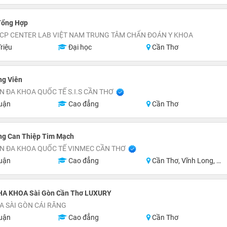
Tổng Hợp
CP CENTER LAB VIỆT NAM TRUNG TÂM CHẨN ĐOÁN Y KHOA
riệu
Đại học
Cần Thơ
ng Viên
N ĐA KHOA QUỐC TẾ S.I.S CẦN THƠ
uận
Cao đẳng
Cần Thơ
ng Can Thiệp Tim Mạch
N ĐA KHOA QUỐC TẾ VINMEC CẦN THƠ
uận
Cao đẳng
Cần Thơ, Vĩnh Long, An Giang, Hậu Giang
HA KHOA Sài Gòn Cần Thơ LUXURY
 SÀI GÒN CÁI RĂNG
uận
Cao đẳng
Cần Thơ