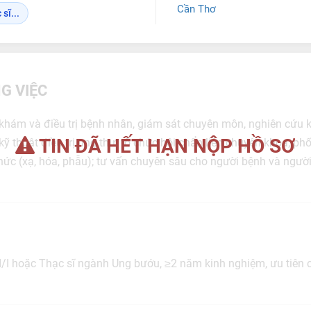
Cần Thơ
sĩ...
G VIỆC
, khám và điều trị bệnh nhân, giám sát chuyên môn, nghiên cứu
TIN ĐÃ HẾT HẠN NỘP HỒ SƠ
 thuật điều trị ung thư, tổ chức hội chẩn liên chuyên khoa; phố
thức (xạ, hóa, phẫu); tư vấn chuyên sâu cho người bệnh và người
II/I hoặc Thạc sĩ ngành Ung bướu, ≥2 năm kinh nghiệm, ưu tiên