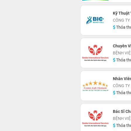
Kỹ Thuật 
CÔNG TY 
Thỏa th
Chuyên V
BỆNH VIỆ
Thỏa th
Nhân Viên
CÔNG TY 
Thỏa th
Bác Sĩ C
BỆNH VIỆ
Thỏa th