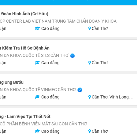
 Đoán Hình Ảnh (Cơ Hữu)
CP CENTER LAB VIỆT NAM TRUNG TÂM CHẨN ĐOÁN Y KHOA
uận
Cao đẳng
Cần Thơ
n Kiểm Tra Hồ Sơ Bệnh Án
N ĐA KHOA QUỐC TẾ S.I.S CẦN THƠ
uận
Cao đẳng
Cần Thơ
ng Ung Bướu
N ĐA KHOA QUỐC TẾ VINMEC CẦN THƠ
uận
Cao đẳng
Cần Thơ, Vĩnh Long, An Giang, Hậu Giang
g - Làm Việc Tại Thốt Nốt
CỔ PHẦN BỆNH VIỆN MẮT SÀI GÒN CẦN THƠ
uận
Cao đẳng
Cần Thơ