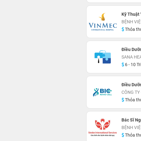
Kỹ Thuật 
BỆNH VIỆ
Thỏa th
Điều Dưỡ
SANA HE
6 - 10 Tr
Điều Dưỡ
CÔNG TY 
Thỏa th
Bác Sĩ Ng
BỆNH VIỆ
Thỏa th