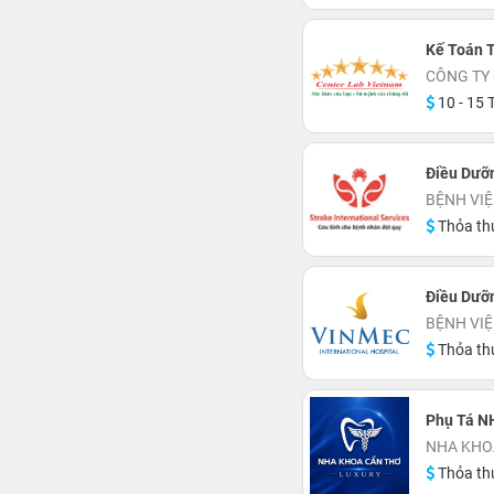
Kế Toán 
CÔNG TY 
10 - 15 T
Điều Dưỡ
BỆNH VIỆ
Thỏa th
Điều Dưỡ
BỆNH VIỆ
Thỏa th
Phụ Tá N
NHA KHOA
Thỏa th