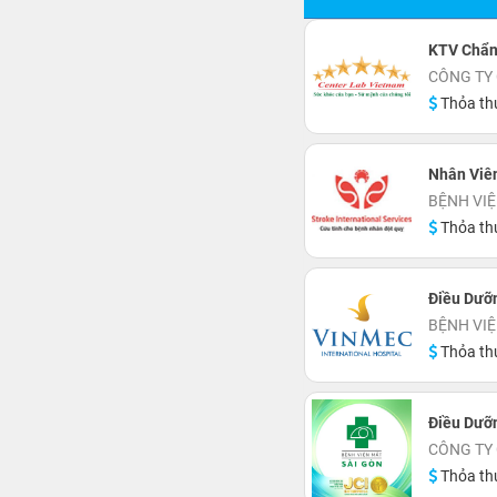
KTV Chẩn
CÔNG TY 
Thỏa th
Nhân Viê
BỆNH VIỆ
Thỏa th
Điều Dưỡ
BỆNH VIỆ
Thỏa th
Điều Dưỡn
CÔNG TY 
Thỏa th