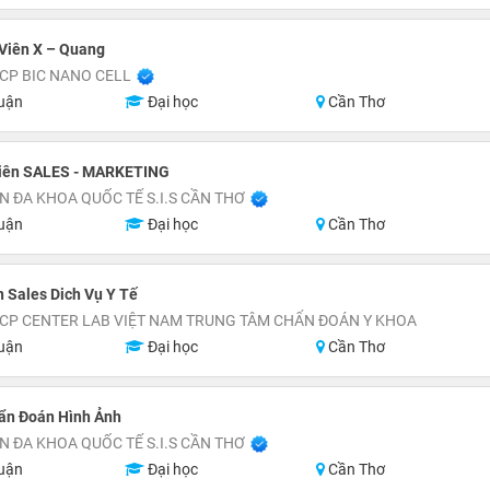
Viên X – Quang
CP BIC NANO CELL
uận
Đại học
Cần Thơ
iên SALES - MARKETING
N ĐA KHOA QUỐC TẾ S.I.S CẦN THƠ
uận
Đại học
Cần Thơ
 Sales Dich Vụ Y Tế
CP CENTER LAB VIỆT NAM TRUNG TÂM CHẨN ĐOÁN Y KHOA
uận
Đại học
Cần Thơ
hẩn Đoán Hình Ảnh
N ĐA KHOA QUỐC TẾ S.I.S CẦN THƠ
uận
Đại học
Cần Thơ