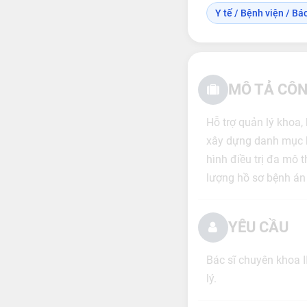
Y tế / Bệnh viện / Bác 
MÔ TẢ CÔN
Hỗ trợ quản lý khoa
xây dựng danh mục kỹ
hình điều trị đa mô 
lượng hồ sơ bệnh án
YÊU CẦU
Bác sĩ chuyên khoa 
lý.