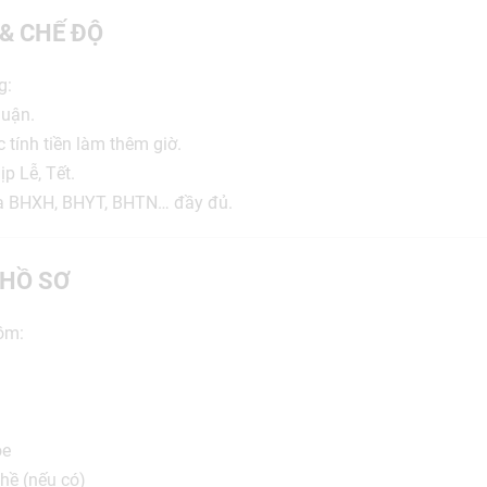
 & CHẾ ĐỘ
g:
huận.
 tính tiền làm thêm giờ.
p Lễ, Tết.
ia BHXH, BHYT, BHTN… đầy đủ.
HỒ SƠ
ồm:
ỏe
hề (nếu có)