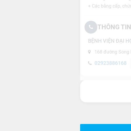
+ Các bằng cấp, chứn
THÔNG TIN
BỆNH VIỆN ĐẠI 
168 đường Song h
02923886168