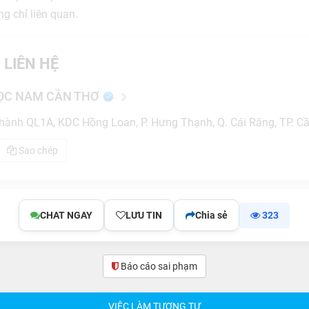
g chỉ liên quan.
 LIÊN HỆ
HỌC NAM CẦN THƠ
ành QL1A, KDC Hồng Loan, P. Hưng Thạnh, Q. Cái Răng, TP. C
Sao chép
CHAT NGAY
LƯU TIN
Chia sẻ
323
Báo cáo sai phạm
VIỆC LÀM TƯƠNG TỰ