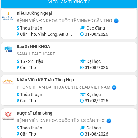
VIỆC LÀM TƯƠNG TỰ
Điều Dưỡng Ngoại
BỆNH VIỆN ĐA KHOA QUỐC TẾ VINMEC CẦN THƠ
Thỏa thuận
Cao đẳng
Cần Thơ, Vĩnh Long, An Giang, Hậu Giang
31/08/2026
Bác Sĩ NHI KHOA
SANA HEALTHCARE
15 - 22 Triệu
Đại học
Cần Thơ
31/08/2026
Nhân Viên Kế Toán Tổng Hợp
PHÒNG KHÁM ĐA KHOA CENTER LAB VIỆT NAM
Thỏa thuận
Đại học
Cần Thơ
31/08/2026
Dược Sĩ Lâm Sàng
BỆNH VIỆN ĐA KHOA QUỐC TẾ S.I.S CẦN THƠ
Thỏa thuận
Đại học
Cần Thơ
31/08/2026