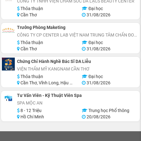
CÔNG TY TNHH VIỆN CHĂM SÓC DA LẠCS BEAUTY CENTER
Thỏa thuận
Đại học
Cần Thơ
31/08/2026
Trưởng Phòng Maketing
CÔNG TY CP CENTER LAB VIỆT NAM TRUNG TÂM CHẨN ĐOÁN Y KHOA
Thỏa thuận
Đại học
Cần Thơ
31/08/2026
Chứng Chỉ Hành Nghề Bác Sĩ DA Liễu
VIỆN THẨM MỸ KANGNAM CẦN THƠ
Thỏa thuận
Đại học
Cần Thơ, Vĩnh Long, Hậu Giang, Sóc Trăng
31/08/2026
Tư Vấn Viên - Kỹ Thuật Viên Spa
SPA MỘC AN
8 - 12 Triệu
Trung học Phổ thông
Hồ Chí Minh
20/08/2026