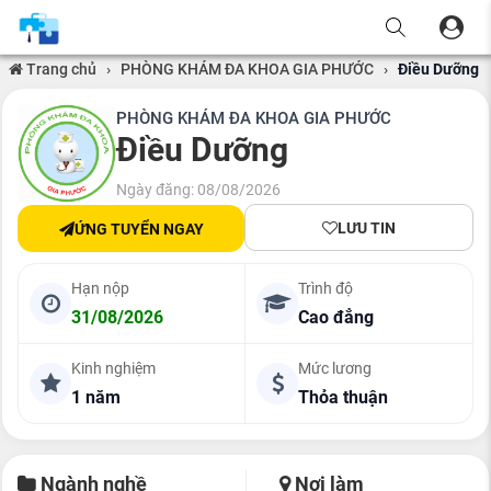
Trang chủ
›
PHÒNG KHÁM ĐA KHOA GIA PHƯỚC
›
Điều Dưỡng
PHÒNG KHÁM ĐA KHOA GIA PHƯỚC
Điều Dưỡng
Ngày đăng: 08/08/2026
LƯU TIN
ỨNG TUYỂN NGAY
Hạn nộp
Trình độ
31/08/2026
Cao đẳng
Kinh nghiệm
Mức lương
1 năm
Thỏa thuận
Ngành nghề
Nơi làm