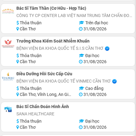
Bác Sĩ Tâm Thần (Cơ Hữu - Hợp Tác)
CÔNG TY CP CENTER LAB VIỆT NAM TRUNG TÂM CHẨN ĐOÁN Y KHOA
Thỏa thuận
Trên đại học
Cần Thơ
31/08/2026
Trưởng Khoa Kiểm Soát Nhiễm Khuẩn
BỆNH VIỆN ĐA KHOA QUỐC TẾ S.I.S CẦN THƠ
Thỏa thuận
Đại học
Cần Thơ
31/08/2026
Điều Dưỡng Hồi Sức Cấp Cứu
BỆNH VIỆN ĐA KHOA QUỐC TẾ VINMEC CẦN THƠ
Thỏa thuận
Cao đẳng
Cần Thơ, Vĩnh Long, An Giang, Hậu Giang
31/08/2026
Bác Sĩ Chẩn Đoán Hình Ảnh
SANA HEALTHCARE
Thỏa thuận
Đại học
Cần Thơ
31/08/2026