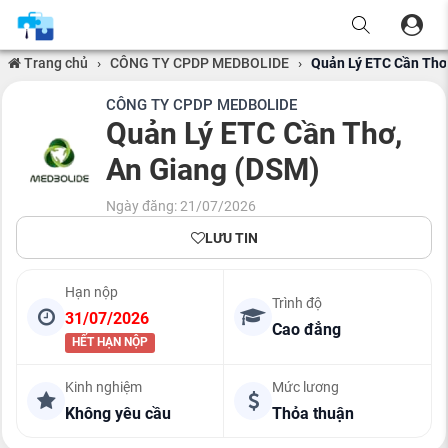
Trang chủ
›
CÔNG TY CPDP MEDBOLIDE
›
Quản Lý ETC Cần Thơ
CÔNG TY CPDP MEDBOLIDE
Quản Lý ETC Cần Thơ,
An Giang (DSM)
Ngày đăng: 21/07/2026
LƯU TIN
Hạn nộp
Trình độ
31/07/2026
Cao đẳng
HẾT HẠN NỘP
Kinh nghiệm
Mức lương
Không yêu cầu
Thỏa thuận