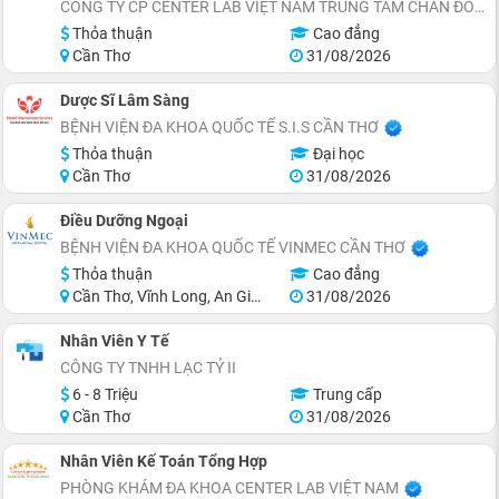
CÔNG TY CP CENTER LAB VIỆT NAM TRUNG TÂM CHẨN ĐOÁN Y KHOA
Thỏa thuận
Cao đẳng
Cần Thơ
31/08/2026
Dược Sĩ Lâm Sàng
BỆNH VIỆN ĐA KHOA QUỐC TẾ S.I.S CẦN THƠ
Thỏa thuận
Đại học
Cần Thơ
31/08/2026
Điều Dưỡng Ngoại
BỆNH VIỆN ĐA KHOA QUỐC TẾ VINMEC CẦN THƠ
Thỏa thuận
Cao đẳng
Cần Thơ, Vĩnh Long, An Giang, Hậu Giang
31/08/2026
Nhân Viên Y Tế
CÔNG TY TNHH LẠC TỶ II
6 - 8 Triệu
Trung cấp
Cần Thơ
31/08/2026
Nhân Viên Kế Toán Tổng Hợp
PHÒNG KHÁM ĐA KHOA CENTER LAB VIỆT NAM