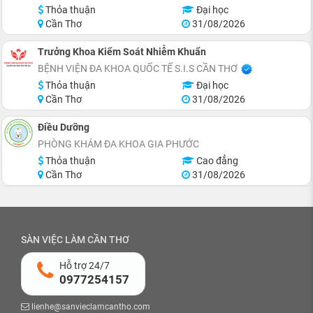
Thỏa thuận
Đại học
Cần Thơ
31/08/2026
Trưởng Khoa Kiểm Soát Nhiễm Khuẩn
BỆNH VIỆN ĐA KHOA QUỐC TẾ S.I.S CẦN THƠ
Thỏa thuận
Đại học
Cần Thơ
31/08/2026
Điều Dưỡng
PHÒNG KHÁM ĐA KHOA GIA PHƯỚC
Thỏa thuận
Cao đẳng
Cần Thơ
31/08/2026
SÀN VIỆC LÀM CẦN THƠ
Hỗ trợ 24/7
0977254157
lienhe@sanvieclamcantho.com