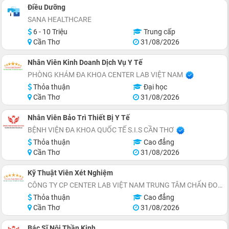
Điều Dưỡng
SANA HEALTHCARE
6 - 10 Triệu
Trung cấp
Cần Thơ
31/08/2026
Nhân Viên Kinh Doanh Dịch Vụ Y Tế
PHÒNG KHÁM ĐA KHOA CENTER LAB VIỆT NAM
Thỏa thuận
Đại học
Cần Thơ
31/08/2026
Nhân Viên Bảo Trì Thiết Bị Y Tế
BỆNH VIỆN ĐA KHOA QUỐC TẾ S.I.S CẦN THƠ
Thỏa thuận
Cao đẳng
Cần Thơ
31/08/2026
Kỹ Thuật Viên Xét Nghiệm
CÔNG TY CP CENTER LAB VIỆT NAM TRUNG TÂM CHẨN ĐOÁN Y KHOA
Thỏa thuận
Cao đẳng
Cần Thơ
31/08/2026
Bác Sĩ Nội Thần Kinh