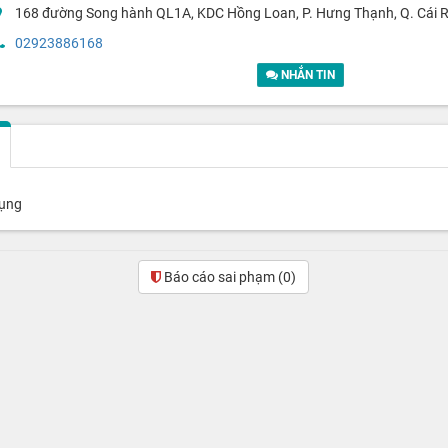
168 đường Song hành QL1A, KDC Hồng Loan, P. Hưng Thạnh, Q. Cái R
02923886168
NHẮN TIN
dụng
Báo cáo sai phạm
(0)