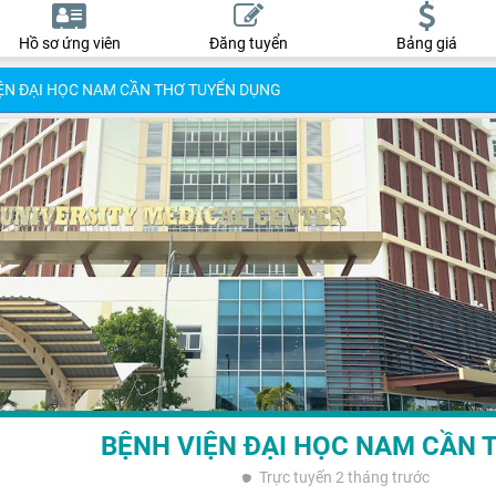
Hồ sơ ứng viên
Đăng tuyển
Bảng giá
ỆN ĐẠI HỌC NAM CẦN THƠ TUYỂN DỤNG
BỆNH VIỆN ĐẠI HỌC NAM CẦN
Trực tuyến
2 tháng trước