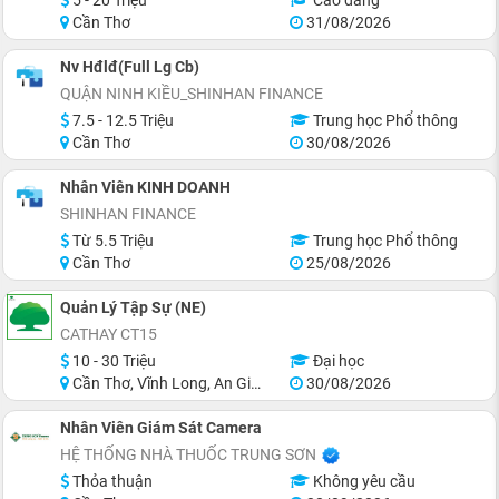
Cần Thơ
31/08/2026
Nv Hđlđ(Full Lg Cb)
QUẬN NINH KIỀU_SHINHAN FINANCE
7.5 - 12.5 Triệu
Trung học Phổ thông
Cần Thơ
30/08/2026
Nhân Viên KINH DOANH
SHINHAN FINANCE
Từ 5.5 Triệu
Trung học Phổ thông
Cần Thơ
25/08/2026
Quản Lý Tập Sự (NE)
CATHAY CT15
10 - 30 Triệu
Đại học
Cần Thơ, Vĩnh Long, An Giang, Hậu Giang, Hồ Chí Minh
30/08/2026
Nhân Viên Giám Sát Camera
HỆ THỐNG NHÀ THUỐC TRUNG SƠN
Thỏa thuận
Không yêu cầu