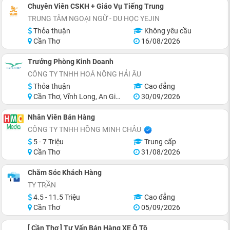
Chuyên Viên CSKH + Giáo Vụ Tiếng Trung
TRUNG TÂM NGOẠI NGỮ - DU HỌC YEJIN
Thỏa thuận
Không yêu cầu
Cần Thơ
16/08/2026
Trưởng Phòng Kinh Doanh
CÔNG TY TNHH HOÁ NÔNG HẢI ÂU
Thỏa thuận
Cao đẳng
Cần Thơ, Vĩnh Long, An Giang, Kiên Giang, Đồng Tháp, Tiền Giang
30/09/2026
Nhân Viên Bán Hàng
CÔNG TY TNHH HỒNG MINH CHÂU
5 - 7 Triệu
Trung cấp
Cần Thơ
31/08/2026
Chăm Sóc Khách Hàng
TY TRẦN
4.5 - 11.5 Triệu
Cao đẳng
Cần Thơ
05/09/2026
[ Cần Thơ ] Tư Vấn Bán Hàng XE Ô Tô