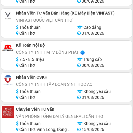
Cần Thơ
30/09/2026
Nhân Viên Tư Vấn Bán Hàng (XE Máy Điện VINFAST)
VINFAST QUỐC VIỆT CẦN THƠ
Thỏa thuận
Cao đẳng
Cần Thơ
31/08/2026
Kế Toán Nội Bộ
CÔNG TY TNHH MTV ĐÔNG PHÁT
7.5 - 8.5 Triệu
Trung cấp
Cần Thơ
30/08/2026
Nhân Viên CSKH
CÔNG TY TNHH TẬP ĐOÀN SINH HỌC AQ
Thỏa thuận
Không yêu cầu
Cần Thơ
31/08/2026
Chuyên Viên Tư Vấn
VĂN PHÒNG TỔNG ĐẠI LÝ GENERALI CẦN THƠ
Thỏa thuận
Không yêu cầu
Cần Thơ, Vĩnh Long, Đồng Tháp, Hậu Giang, Sóc Trăng, Trà Vinh
15/08/2026