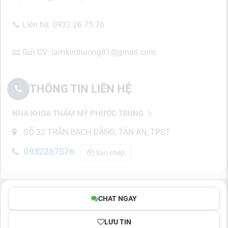
📞 Liên hệ: 0932.26.75.76
📧 Gửi CV: lamkimhuong81@gmail.com
THÔNG TIN LIÊN HỆ
NHA KHOA THẨM MỸ PHƯỚC TRUNG
SỐ 32 TRẦN BẠCH ĐẰNG, TÂN AN, TPCT
0932267576
Sao chép
CHAT NGAY
LƯU TIN