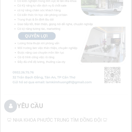
YÊU CẦU
🦷 NHA KHOA PHƯỚC TRUNG TÌM ĐỒNG ĐỘI 🦷