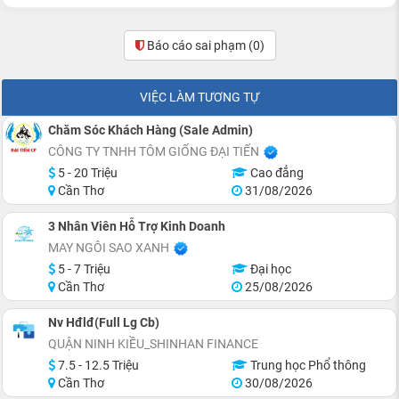
Báo cáo sai phạm
(0)
VIỆC LÀM TƯƠNG TỰ
Chăm Sóc Khách Hàng (Sale Admin)
CÔNG TY TNHH TÔM GIỐNG ĐẠI TIẾN
5 - 20 Triệu
Cao đẳng
Cần Thơ
31/08/2026
3 Nhân Viên Hỗ Trợ Kinh Doanh
MAY NGÔI SAO XANH
5 - 7 Triệu
Đại học
Cần Thơ
25/08/2026
Nv Hđlđ(Full Lg Cb)
QUẬN NINH KIỀU_SHINHAN FINANCE
7.5 - 12.5 Triệu
Trung học Phổ thông
Cần Thơ
30/08/2026