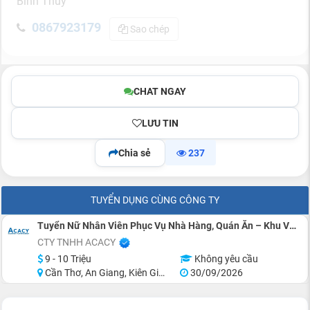
Bình Thủy
0867923179
Sao chép
CHAT NGAY
LƯU TIN
Chia sẻ
237
TUYỂN DỤNG CÙNG CÔNG TY
Tuyển Nữ Nhân Viên Phục Vụ Nhà Hàng, Quán Ăn – Khu Vực Miền Tây
CTY TNHH ACACY
9 - 10 Triệu
Không yêu cầu
Cần Thơ, An Giang, Kiên Giang, Tiền Giang, Cà Mau, Long An
30/09/2026