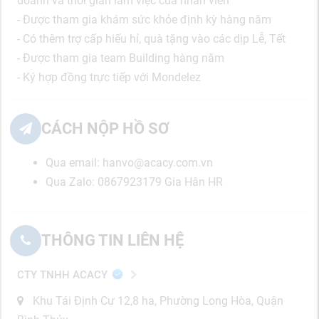
doanh và thời gian làm việc của nhân viên
- Được tham gia khám sức khỏe định kỳ hàng năm
- Có thêm trợ cấp hiếu hỉ, quà tặng vào các dịp Lễ, Tết
- Được tham gia team Building hàng năm
- Ký hợp đồng trực tiếp với Mondelez
CÁCH NỘP HỒ SƠ
Qua email: hanvo@acacy.com.vn
Qua Zalo: 0867923179 Gia Hân HR
THÔNG TIN LIÊN HỆ
CTY TNHH ACACY
Khu Tái Định Cư 12,8 ha, Phường Long Hòa, Quận