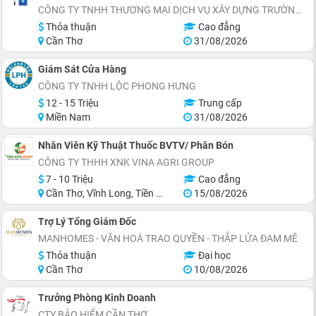
CÔNG TY TNHH THƯƠNG MẠI DỊCH VỤ XÂY DỰNG TRƯỜNG TÂY ĐÔ
Thỏa thuận
Cao đẳng
Cần Thơ
31/08/2026
Giám Sát Cửa Hàng
CÔNG TY TNHH LỘC PHONG HƯNG
12 - 15 Triệu
Trung cấp
Miền Nam
31/08/2026
Nhân Viên Kỹ Thuật Thuốc BVTV/ Phân Bón
CÔNG TY THHH XNK VINA AGRI GROUP
7 - 10 Triệu
Cao đẳng
Cần Thơ, Vĩnh Long, Tiền Giang
15/08/2026
Trợ Lý Tổng Giám Đốc
MANHOMES - VĂN HOÁ TRAO QUYỀN - THẮP LỬA ĐAM MÊ
Thỏa thuận
Đại học
Cần Thơ
10/08/2026
Trưởng Phòng Kinh Doanh
CTY BẢO HIỂM CẦN THƠ