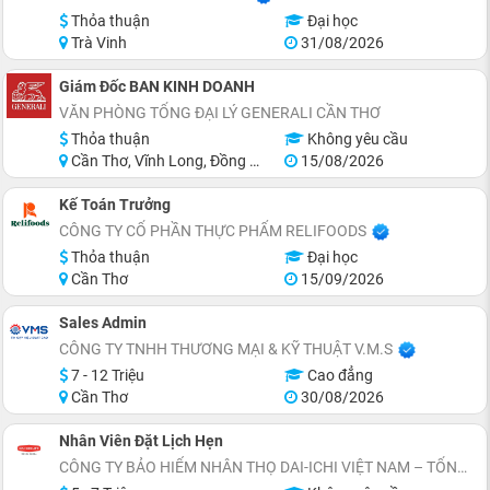
Thỏa thuận
Đại học
Trà Vinh
31/08/2026
Giám Đốc BAN KINH DOANH
VĂN PHÒNG TỔNG ĐẠI LÝ GENERALI CẦN THƠ
Thỏa thuận
Không yêu cầu
Cần Thơ, Vĩnh Long, Đồng Tháp, Hậu Giang, Sóc Trăng, Trà Vinh
15/08/2026
Kế Toán Trưởng
CÔNG TY CỔ PHẦN THỰC PHẨM RELIFOODS
Thỏa thuận
Đại học
Cần Thơ
15/09/2026
Sales Admin
CÔNG TY TNHH THƯƠNG MẠI & KỸ THUẬT V.M.S
7 - 12 Triệu
Cao đẳng
Cần Thơ
30/08/2026
Nhân Viên Đặt Lịch Hẹn
CÔNG TY BẢO HIỂM NHÂN THỌ DAI-ICHI VIỆT NAM – TỔNG ĐẠI LÝ NINH KIỀU.