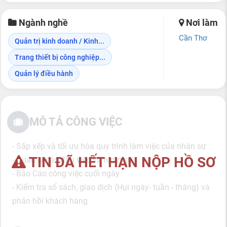
Ngành nghề
Nơi làm
Cần Thơ
Quản trị kinh doanh / Kinh...
Trang thiết bị công nghiệp...
Quản lý điều hành
MÔ TẢ CÔNG VIỆC
- Sắp xếp và tối ưu hóa quy trình làm việc của nhân sự
TIN ĐÃ HẾT HẠN NỘP HỒ SƠ
- Quản lý các đầu việc và nhân sự
- Báo Cáo công việc cuối ngày
- Kiểm tra sổ sách, giao dịch (Hụi ngày- tuần - tháng) và
phản hồi khách hàng