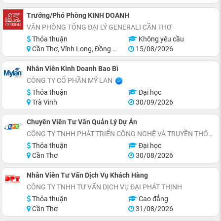
Trưởng/Phó Phòng KINH DOANH
VĂN PHÒNG TỔNG ĐẠI LÝ GENERALI CẦN THƠ
Thỏa thuận
Không yêu cầu
Cần Thơ, Vĩnh Long, Đồng Tháp, Hậu Giang, Sóc Trăng, Trà Vinh
15/08/2026
Nhân Viên Kinh Doanh Bao Bì
CÔNG TY CỔ PHẦN MỸ LAN
Thỏa thuận
Đại học
Trà Vinh
30/09/2026
Chuyên Viên Tư Vấn Quản Lý Dự Án
CÔNG TY TNHH PHÁT TRIỂN CÔNG NGHỆ VÀ TRUYỀN THÔNG EPC
Thỏa thuận
Đại học
Cần Thơ
30/08/2026
Nhân Viên Tư Vấn Dịch Vụ Khách Hàng
CÔNG TY TNHH TƯ VẤN DỊCH VỤ ĐẠI PHÁT THỊNH
Thỏa thuận
Cao đẳng
Cần Thơ
31/08/2026