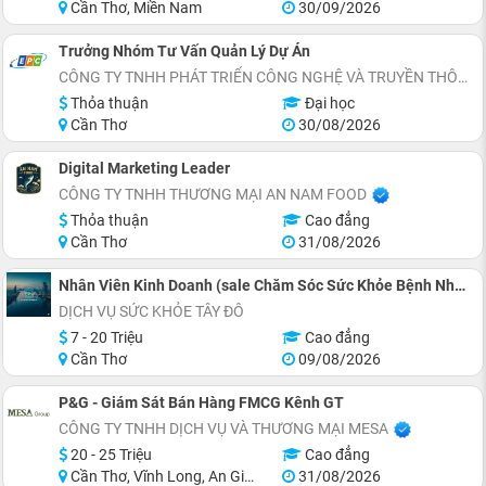
Cần Thơ, Miền Nam
30/09/2026
Trưởng Nhóm Tư Vấn Quản Lý Dự Án
CÔNG TY TNHH PHÁT TRIỂN CÔNG NGHỆ VÀ TRUYỀN THÔNG EPC
Thỏa thuận
Đại học
Cần Thơ
30/08/2026
Digital Marketing Leader
CÔNG TY TNHH THƯƠNG MẠI AN NAM FOOD
Thỏa thuận
Cao đẳng
Cần Thơ
31/08/2026
Nhân Viên Kinh Doanh (sale Chăm Sóc Sức Khỏe Bệnh Nhân) Số Lượng 5 Người
DỊCH VỤ SỨC KHỎE TÂY ĐÔ
7 - 20 Triệu
Cao đẳng
Cần Thơ
09/08/2026
P&G - Giám Sát Bán Hàng FMCG Kênh GT
CÔNG TY TNHH DỊCH VỤ VÀ THƯƠNG MẠI MESA
20 - 25 Triệu
Cao đẳng
Cần Thơ, Vĩnh Long, An Giang, Đồng Tháp, Hậu Giang, Sóc Trăng
31/08/2026