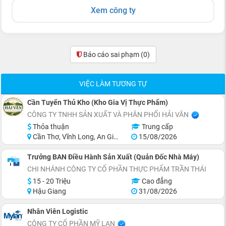
Xem công ty
Báo cáo sai phạm
(0)
VIỆC LÀM TƯƠNG TỰ
Cần Tuyển Thủ Kho (Kho Gia Vị Thực Phẩm)
CÔNG TY TNHH SẢN XUẤT VÀ PHÂN PHỐI HẢI VÂN
Thỏa thuận
Trung cấp
Cần Thơ, Vĩnh Long, An Giang, Kiên Giang, Đồng Tháp, Hậu Giang
15/08/2026
Trưởng BAN Điều Hành Sản Xuất (Quản Đốc Nhà Máy)
CHI NHÁNH CÔNG TY CỔ PHẦN THỰC PHẨM TRẦN THÁI
15 - 20 Triệu
Cao đẳng
Hậu Giang
31/08/2026
Nhân Viên Logistic
CÔNG TY CỔ PHẦN MỸ LAN