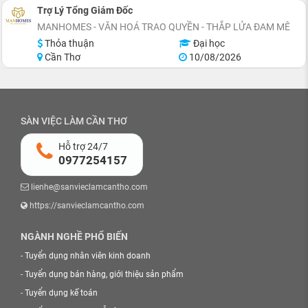
Trợ Lý Tổng Giám Đốc
MANHOMES - VĂN HOÁ TRAO QUYỀN - THẮP LỬA ĐAM MÊ
Thỏa thuận
Đại học
Cần Thơ
10/08/2026
SÀN VIỆC LÀM CẦN THƠ
Hỗ trợ 24/7
0977254157
lienhe@sanvieclamcantho.com
https://sanvieclamcantho.com
NGÀNH NGHỀ PHỔ BIẾN
-
Tuyển dụng nhân viên kinh doanh
-
Tuyển dụng bán hàng, giới thiệu sản phẩm
-
Tuyển dụng kế toán