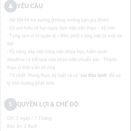
YÊU CẦU
- Nữ SN 94 trở xuống (không vướng bận gia đình)
- Có am hiểu về hụi ngày, làm việc cẩn thận – kỹ tính
- Từng làm vị trí quản lý / điều phối c.ông việc là một lợi
thế
- Kỹ năng sắp xếp công việc khoa học, kiểm soát
deadline và kết quả của nhân viên chuẩn xác - Thành
thạo vi tính v.ăn ph.òng
- Tố chất: Trung thực, kỷ luật và có "
cái đầu lạnh
" để xử
lý tình huống phát sinh
QUYỀN LỢI & CHẾ ĐỘ
Off: 2 ngày / 1 Tháng
Bao ăn: 2 Buối