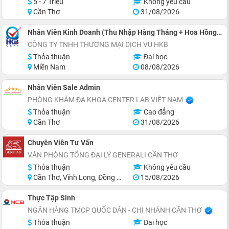
5 - 7 Triệu
Không yêu cầu
Cần Thơ
31/08/2026
Nhân Viên Kinh Doanh (Thu Nhập Hàng Tháng + Hoa Hồng > 15 Triệu/ Tháng)
CÔNG TY TNHH THƯƠNG MẠI DỊCH VỤ HKB
Thỏa thuận
Đại học
Miền Nam
08/08/2026
Nhân Viên Sale Admin
PHÒNG KHÁM ĐA KHOA CENTER LAB VIỆT NAM
Thỏa thuận
Cao đẳng
Cần Thơ
31/08/2026
Chuyên Viên Tư Vấn
VĂN PHÒNG TỔNG ĐẠI LÝ GENERALI CẦN THƠ
Thỏa thuận
Không yêu cầu
Cần Thơ, Vĩnh Long, Đồng Tháp, Hậu Giang, Sóc Trăng, Trà Vinh
15/08/2026
Thực Tập Sinh
NGÂN HÀNG TMCP QUỐC DÂN - CHI NHÁNH CẦN THƠ
Thỏa thuận
Đại học