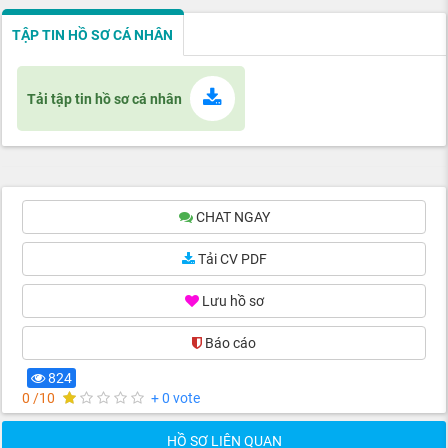
TẬP TIN HỒ SƠ CÁ NHÂN
Tải tập tin hồ sơ cá nhân
CHAT NGAY
Tải CV PDF
Lưu hồ sơ
Báo cáo
824
0 /10
+ 0 vote
HỒ SƠ LIÊN QUAN