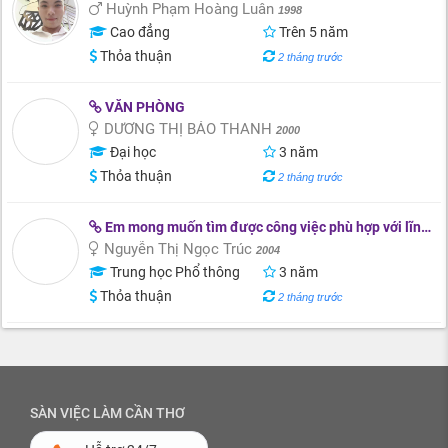
Huỳnh Phạm Hoàng Luân
1998
Cao đẳng
Trên 5 năm
Thỏa thuận
2 tháng trước
VĂN PHÒNG
DƯƠNG THỊ BẢO THANH
2000
Đại học
3 năm
Thỏa thuận
2 tháng trước
Em mong muốn tìm được công việc phù hợp với lĩnh vực em có kinh nghiệm. Và em có thể chủ động học hỏi tiếp thu thêm kiến thức mới liên quan đến ngành nghề em làm trong tương lai.
Nguyễn Thị Ngọc Trúc
2004
Trung học Phổ thông
3 năm
Thỏa thuận
2 tháng trước
SÀN VIỆC LÀM CẦN THƠ