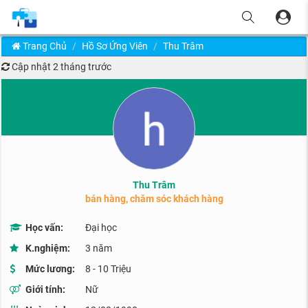
Trang Chủ
Hồ Sơ Ứng Viên
Thu Trâm
Cập nhật
2 tháng trước
Thu Trâm
bán hàng, chăm sóc khách hàng
Học vấn:
Đại học
K.nghiệm:
3 năm
Mức lương:
8 - 10 Triệu
Giới tính:
Nữ