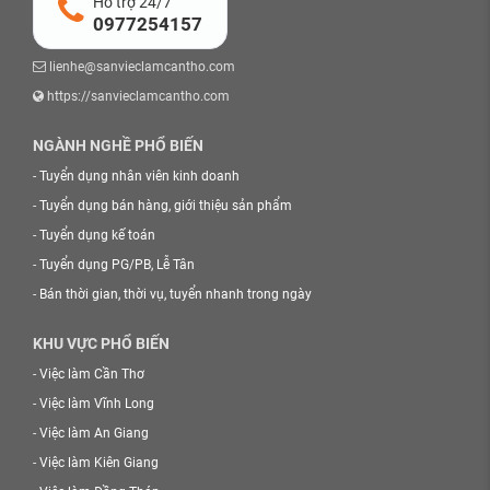
Hỗ trợ 24/7
0977254157
lienhe@sanvieclamcantho.com
https://sanvieclamcantho.com
NGÀNH NGHỀ PHỔ BIẾN
-
Tuyển dụng nhân viên kinh doanh
-
Tuyển dụng bán hàng, giới thiệu sản phẩm
-
Tuyển dụng kế toán
-
Tuyển dụng PG/PB, Lễ Tân
-
Bán thời gian, thời vụ, tuyển nhanh trong ngày
KHU VỰC PHỔ BIẾN
-
Việc làm Cần Thơ
-
Việc làm Vĩnh Long
-
Việc làm An Giang
-
Việc làm Kiên Giang