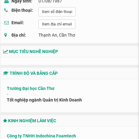
Ngày sinh:
01/08/1987
Điện thoại:
Xem số điện thoại
Email:
Xem địa chỉ email
Địa chỉ:
Thạnh An, Cần Thơ
MỤC TIÊU NGHỀ NGHIỆP
TRÌNH ĐỘ VÀ BẰNG CẤP
Trường Đại học Cần Thơ
-
Tốt nghiệp ngành Quản trị Kinh Doanh
KINH NGHIỆM LÀM VIỆC
Công ty TNHH Indochina Foamtech