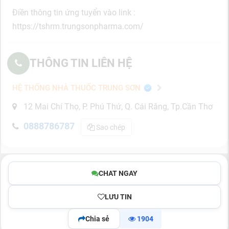
Điền thông tin ứng tuyển vào link :
https://tshrm.trungsonpharma.com/
THÔNG TIN LIÊN HỆ
HỆ THỐNG NHÀ THUỐC TRUNG SƠN
12 Mai Chí Thọ, P. Phú Thứ, Q. Cái Răng, Tp.Cần Thơ
0888786787
Sao chép
CHAT NGAY
LƯU TIN
Chia sẻ
1904