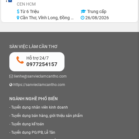
CEN HCM
Từ 6 Triệu
Trung cấp
Cần Thơ, Vĩnh Long, Đồng Tháp, Hậu Giang, Sóc Trăng, Trà Vinh
26/08/2026
SÀN VIỆC LÀM CẦN THƠ
Hỗ trợ 24/7
0977254157
lienhe@sanvieclamcantho.com
https://sanvieclamcantho.com
NGÀNH NGHỀ PHỔ BIẾN
-
Tuyển dụng nhân viên kinh doanh
-
Tuyển dụng bán hàng, giới thiệu sản phẩm
-
Tuyển dụng kế toán
-
Tuyển dụng PG/PB, Lễ Tân