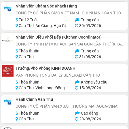
Nhân Viên Chăm Sóc Khách Hàng
CÔNG TY CỔ PHẦN BMC VIỆT NAM - CHI NHÁNH CẦN THƠ
Từ 12 Triệu
Trung cấp
Cần Thơ, An Giang, Hậu Giang, Sóc Trăng
30/09/2026
Nhân Viên Điều Phối Bếp (Kitchen Coordinator)
CÔNG TY TNHH MTV KHÁCH SẠN SÀI GÒN CẦN THƠ (KHÁCH SẠN CHARMANT SUITES)
Thỏa thuận
Trung cấp
Cần Thơ
31/08/2026
Trưởng/Phó Phòng KINH DOANH
VĂN PHÒNG TỔNG ĐẠI LÝ GENERALI CẦN THƠ
Thỏa thuận
Không yêu cầu
Cần Thơ, Vĩnh Long, Đồng Tháp, Hậu Giang, Sóc Trăng, Trà Vinh
15/08/2026
Hành Chính Văn Thư
CÔNG TY CỔ PHẦN SẢN XUẤT THƯƠNG MẠI AQUA-VINA
Thỏa thuận
Cao đẳng
Cần Thơ
20/08/2026