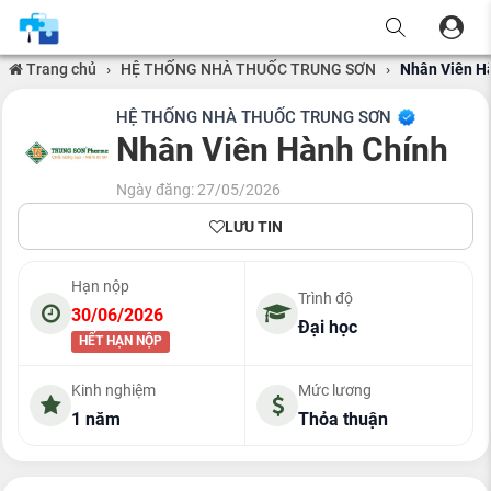
Trang chủ
›
HỆ THỐNG NHÀ THUỐC TRUNG SƠN
›
Nhân Viên H
HỆ THỐNG NHÀ THUỐC TRUNG SƠN
Nhân Viên Hành Chính
Ngày đăng: 27/05/2026
LƯU TIN
Hạn nộp
Trình độ
30/06/2026
Đại học
HẾT HẠN NỘP
Kinh nghiệm
Mức lương
1 năm
Thỏa thuận