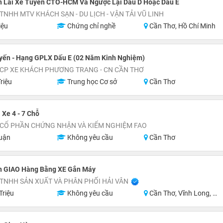
n Lái Xe Tuyến CTO-HCM Và Ngược Lại Dấu D Hoặc Dấu E
TNHH MTV KHÁCH SẠN - DU LỊCH - VẬN TẢI VŨ LINH
iệu
Chứng chỉ nghề
Cần Thơ, Hồ Chí Minh
uyến - Hạng GPLX Dấu E (02 Năm Kinh Nghiệm)
 CP XE KHÁCH PHƯƠNG TRANG - CN CẦN THƠ
riệu
Trung học Cơ sở
Cần Thơ
 Xe 4 - 7 Chỗ
 CỔ PHẦN CHỨNG NHẬN VÀ KIỂM NGHIỆM FAO
uận
Không yêu cầu
Cần Thơ
n GIAO Hàng Bằng XE Gắn Máy
TNHH SẢN XUẤT VÀ PHÂN PHỐI HẢI VÂN
Triệu
Không yêu cầu
Cần Thơ, Vĩnh Long, An Giang, Hậu Giang