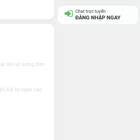
Chat trực tuyến
ĐĂNG NHẬP NGAY
hác khi số lượng đơn
ghỉ bất kỳ ngày nào