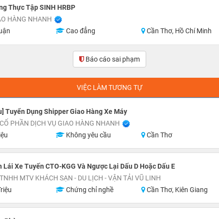
ng Thực Tập SINH HRBP
IAO HÀNG NHANH
uận
Cao đẳng
Cần Thơ, Hồ Chí Minh
Báo cáo sai phạm
VIỆC LÀM TƯƠNG TỰ
u] Tuyển Dụng Shipper Giao Hàng Xe Máy
 CỔ PHẦN DỊCH VỤ GIAO HÀNG NHANH
iệu
Không yêu cầu
Cần Thơ
n Lái Xe Tuyến CTO-KGG Và Ngược Lại Dấu D Hoặc Dấu E
TNHH MTV KHÁCH SẠN - DU LỊCH - VẬN TẢI VŨ LINH
riệu
Chứng chỉ nghề
Cần Thơ, Kiên Giang