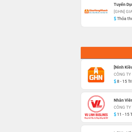
Tuyển Dụ
[GHN] G
Thỏa th
[Ninh Kiề
CÔNG TY
8 - 15 Tr
Nhân Viê
CÔNG TY 
11 - 15 T