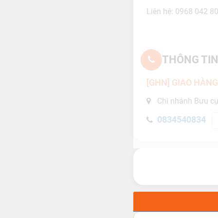
Liên hệ: 0968 042 8
THÔNG TIN
[GHN] GIAO HÀN
Chi nhánh Bưu cục
0834540834