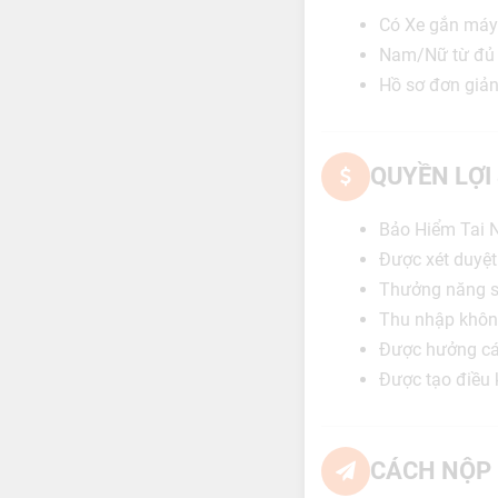
Có Xe gắn máy 
Nam/Nữ từ đủ 
Hồ sơ đơn giản
QUYỀN LỢI
Bảo Hiểm Tai N
Được xét duyệ
Thưởng năng s
Thu nhập không
Được hưởng các
Được tạo điều 
CÁCH NỘP 