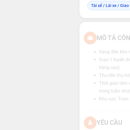
Tài xế / Lái xe / Gia
MÔ TẢ CÔN
Sáng đến kho n
Giao 1 tuyến đ
hàng cao)
Thu tiền thu h
Thời gian làm 
trong tuần như
Khu vực: Toàn 
YÊU CẦU