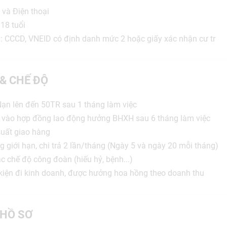
và Điện thoại
18 tuổi
: CCCD, VNEID có định danh mức 2 hoặc giấy xác nhận cư tr
 & CHẾ ĐỘ
ạn lên đến 50TR sau 1 tháng làm việc
t vào hợp đồng lao động hưởng BHXH sau 6 tháng làm việc
uất giao hàng
 giới hạn, chi trả 2 lần/tháng (Ngày 5 và ngày 20 mỗi tháng)
 chế độ công đoàn (hiếu hỷ, bệnh...)
kiện đi kinh doanh, được hưởng hoa hồng theo doanh thu
HỒ SƠ