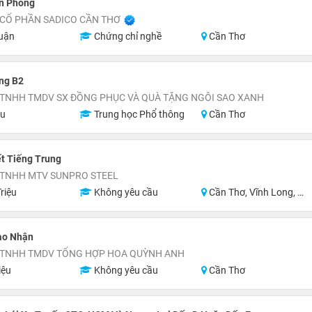
ăn Phòng
 CỔ PHẦN SADICO CẦN THƠ
uận
Chứng chỉ nghề
Cần Thơ
ng B2
 TNHH TMDV SX ĐỒNG PHỤC VÀ QUÀ TẶNG NGÔI SAO XANH
ệu
Trung học Phổ thông
Cần Thơ
ết Tiếng Trung
 TNHH MTV SUNPRO STEEL
riệu
Không yêu cầu
Cần Thơ, Vĩnh Long, Hậu Giang
ao Nhận
 TNHH TMDV TỔNG HỢP HOA QUỲNH ANH
iệu
Không yêu cầu
Cần Thơ