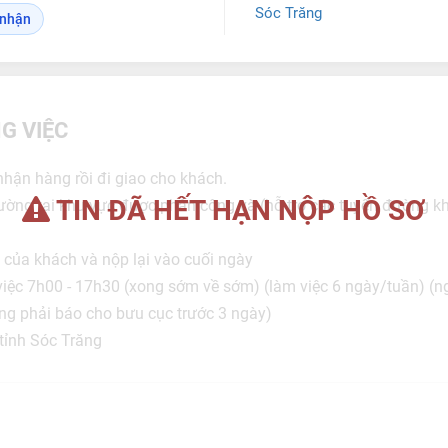
Sóc Trăng
o nhận
G VIỆC
hận hàng rồi đi giao cho khách.
TIN ĐÃ HẾT HẠN NỘP HỒ SƠ
ường tại khu vực được phân công và (hỗ trợ các tuyến đường k
ộ của khách và nộp lại vào cuối ngày
việc 7h00 - 17h30 (xong sớm về sớm) (làm việc 6 ngày/tuần) (n
ng phải báo cho bưu cục trước 3 ngày)
tỉnh Sóc Trăng