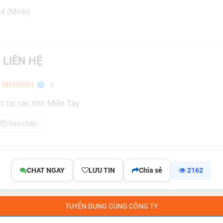
04 (Minh)
 LIÊN HỆ
G NHANH
 tại các tỉnh Miền Tây
Sao chép
CHAT NGAY
LƯU TIN
Chia sẻ
2162
TUYỂN DỤNG CÙNG CÔNG TY