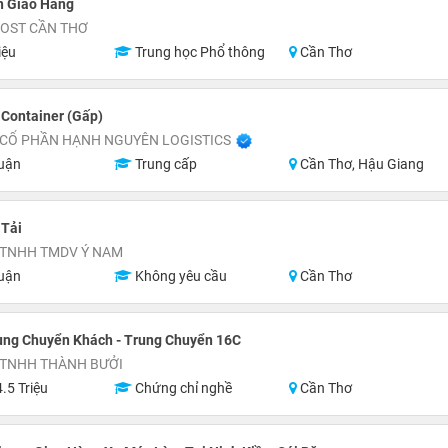
n Giao Hàng
POST CẦN THƠ
iệu
Trung học Phổ thông
Cần Thơ
 Container (Gấp)
 CỔ PHẦN HẠNH NGUYÊN LOGISTICS
uận
Trung cấp
Cần Thơ, Hậu Giang
 Tải
 TNHH TMDV Ý NAM
uận
Không yêu cầu
Cần Thơ
ung Chuyển Khách - Trung Chuyển 16C
 TNHH THÀNH BƯỞI
.5 Triệu
Chứng chỉ nghề
Cần Thơ