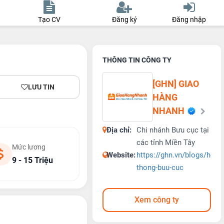
Tạo CV
Đăng ký
Đăng nhập
THÔNG TIN CÔNG TY
[GHN] GIAO
LƯU TIN
HÀNG
NHANH
Địa chỉ:
Chi nhánh Bưu cục tại
các tỉnh Miền Tây
Mức lương
Website:
https://ghn.vn/blogs/he-
9 - 15 Triệu
thong-buu-cuc
Xem công ty