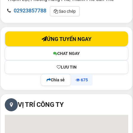
02923857788
Sao chép
ỨNG TUYỂN NGAY
CHAT NGAY
LƯU TIN
Chia sẻ
675
VỊ TRÍ CÔNG TY