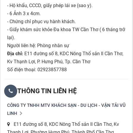
- Hộ khẩu, CCCD, giấy phép lái xe (sao y).
- 6 Ảnh 3 x 4cm.
- Chứng chỉ phục vụ hành khách.
- Giấy khám sức khỏe Đa khoa TW Cần Thơ ( 6 tháng trở
lại).
Người liên hệ: Phòng nhân sự
Địa chỉ:
E11 đường số 8, KDC Nông Thổ sản II Cần Thơ,
Kv Thạnh Lợi, P. Hưng Phú, Tp. Cần Thơ
Số điện thoại: 02923857788
THÔNG TIN LIÊN HỆ
CÔNG TY TNHH MTV KHÁCH SẠN - DU LỊCH - VẬN TẢI VŨ
LINH
E11 đường số 8, KDC Nông Thổ sản II Cần Thơ, Kv
Thạnh Lợi, Phường Hưng Phú, Thành Phố Cần Thơ