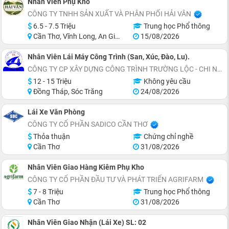
Nhân Viên Phụ Kho
CÔNG TY TNHH SẢN XUẤT VÀ PHÂN PHỐI HẢI VÂN
6.5 - 7.5 Triệu
Trung học Phổ thông
Cần Thơ, Vĩnh Long, An Giang, Kiên Giang, Hậu Giang
15/08/2026
Nhân Viên Lái Máy Công Trình (San, Xúc, Đào, Lu).
CÔNG TY CP XÂY DỰNG CÔNG TRÌNH TRƯỜNG LỘC - CHI NHÁNH CẦN THƠ
12 - 15 Triệu
Không yêu cầu
Đồng Tháp, Sóc Trăng
24/08/2026
Lái Xe Văn Phòng
CÔNG TY CỔ PHẦN SADICO CẦN THƠ
Thỏa thuận
Chứng chỉ nghề
Cần Thơ
31/08/2026
Nhân Viên Giao Hàng Kiêm Phụ Kho
CÔNG TY CỔ PHẦN ĐẦU TƯ VÀ PHÁT TRIỂN AGRIFARM
7 - 8 Triệu
Trung học Phổ thông
Cần Thơ
31/08/2026
Nhân Viên Giao Nhận (Lái Xe) SL: 02