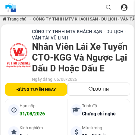
Trang chủ
›
CÔNG TY TNHH MTV KHÁCH SẠN - DU LỊCH - VẬN TẢ
CÔNG TY TNHH MTV KHÁCH SẠN - DU LỊCH -
VẬN TẢI VŨ LINH
Nhân Viên Lái Xe Tuyến
CTO-KGG Và Ngược Lại
Dấu D Hoặc Dấu E
Ngày đăng: 06/08/2026
LƯU TIN
ỨNG TUYỂN NGAY
Hạn nộp
Trình độ
31/08/2026
Chứng chỉ nghề
Kinh nghiệm
Mức lương