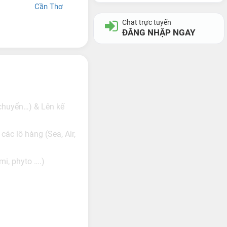
Cần Thơ
Chat trực tuyến
ĐĂNG NHẬP NGAY
 chuyển…) & Lên kế
ác lô hàng (Sea, Air,
mi, phyto ….)