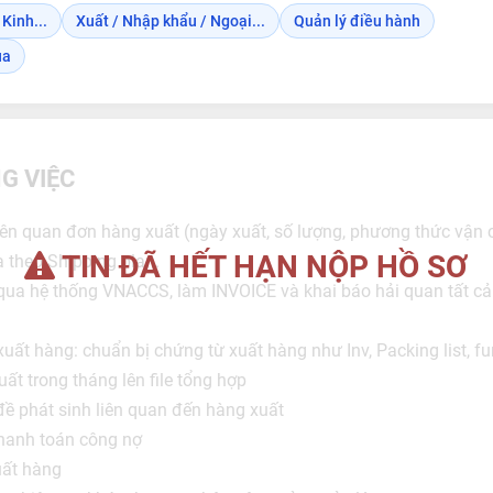
 Kinh...
Xuất / Nhập khẩu / Ngoại...
Quản lý điều hành
ua
G VIỆC
 liên quan đơn hàng xuất (ngày xuất, số lượng, phương thức vận
TIN ĐÃ HẾT HẠN NỘP HỒ SƠ
 theo Shipping plan.
qua hệ thống VNACCS, làm INVOICE và khai báo hải quan tất cả c
xuất hàng: chuẩn bị chứng từ xuất hàng như Inv, Packing list, fu
ất trong tháng lên file tổng hợp
 đề phát sinh liên quan đến hàng xuất
thanh toán công nợ
xuất hàng