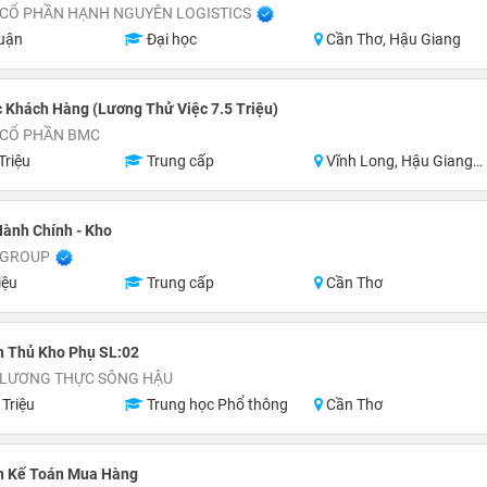
 CỔ PHẦN HẠNH NGUYÊN LOGISTICS
uận
Đại học
Cần Thơ, Hậu Giang
 Khách Hàng (Lương Thử Việc 7.5 Triệu)
 CỔ PHẦN BMC
Triệu
Trung cấp
Vĩnh Long, Hậu Giang, Sóc Trăng, Miền Nam
ành Chính - Kho
 GROUP
iệu
Trung cấp
Cần Thơ
n Thủ Kho Phụ SL:02
 LƯƠNG THỰC SÔNG HẬU
 Triệu
Trung học Phổ thông
Cần Thơ
n Kế Toán Mua Hàng