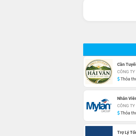
Cần Tuyể
CÔNG TY 
Thỏa th
Nhân Viê
CÔNG TY
Thỏa th
Trợ Lý Tổ