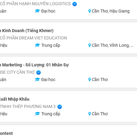
 CỔ PHẦN HẠNH NGUYÊN LOGISTICS
uận
Đại học
Cần Thơ, Hậu Giang
n Kinh Doanh (Tiếng Khmer)
 CỔ PHẦN DREAM VIET EDUCATION
riệu
Trung cấp
Cần Thơ, Vĩnh Long, An Giang, Kiên Giang, Đồng Tháp, Tiền Giang
 Marketing - Số Lượng: 01 Nhân Sự
SE CITY CẦN THƠ
uận
Đại học
Cần Thơ
Xuất Nhập Khẩu
 TNHH THÉP PHƯƠNG NAM 3
riệu
Trung cấp
Cần Thơ
Content