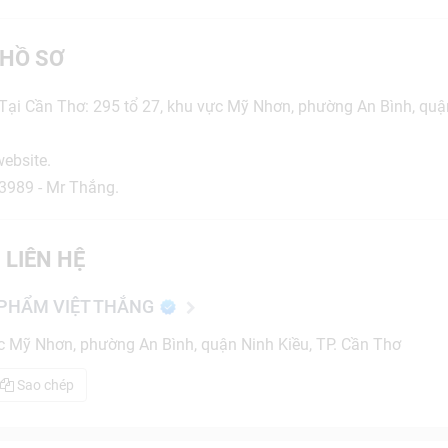
HỒ SƠ
ại Cần Thơ: 295 tổ 27, khu vực Mỹ Nhơn, phường An Bình, quận
website.
23989 - Mr Thắng.
 LIÊN HỆ
PHẨM VIỆT THẮNG
c Mỹ Nhơn, phường An Bình, quận Ninh Kiều, TP. Cần Thơ
Sao chép