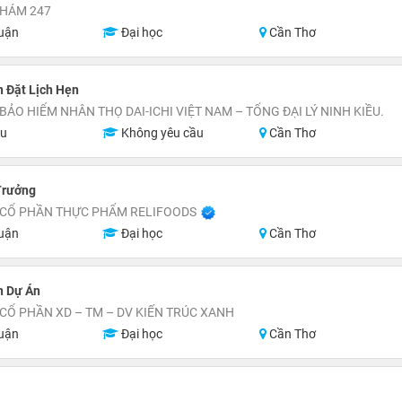
HÁM 247
uận
Đại học
Cần Thơ
 Đặt Lịch Hẹn
BẢO HIỂM NHÂN THỌ DAI-ICHI VIỆT NAM – TỔNG ĐẠI LÝ NINH KIỀU.
ệu
Không yêu cầu
Cần Thơ
Trưởng
 CỔ PHẦN THỰC PHẨM RELIFOODS
uận
Đại học
Cần Thơ
n Dự Án
CỔ PHẦN XD – TM – DV KIẾN TRÚC XANH
uận
Đại học
Cần Thơ