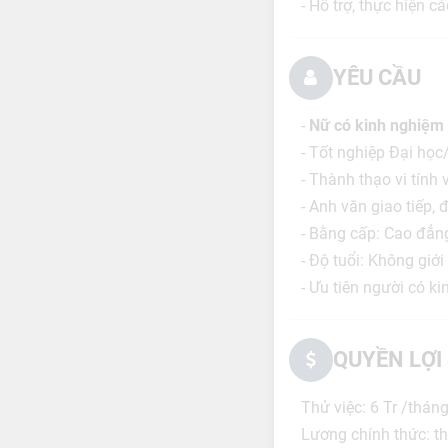
- Hỗ trợ, thực hiện 
YÊU CẦU
-
Nữ có kinh nghiệm 
- Tốt nghiệp Đại họ
- Thành thạo vi tính
- Anh văn giao tiếp,
- Bằng cấp: Cao đẳn
- Độ tuổi: Không giới
- Ưu tiên người có k
QUYỀN LỢI
Thử việc: 6 Tr /thán
Lương chính thức: th