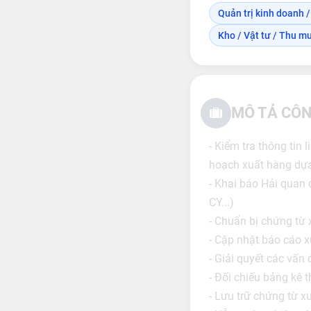
Quản trị kinh doanh /
Kho / Vật tư / Thu m
MÔ TẢ CÔN
- Kiểm tra thông tin
hoạch xuất hàng dựa
- Khai báo Hải quan 
CY...)
- Chuẩn bị chứng từ 
- Cập nhật báo cáo xu
- Giải quyết các vấn
- Đối chiếu bảng kê 
- Lưu trữ chứng từ 