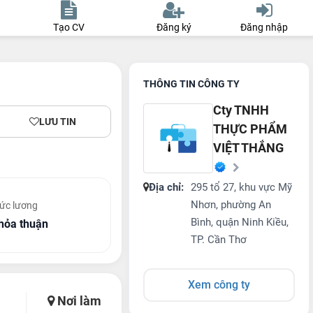
Tạo CV
Đăng ký
Đăng nhập
THÔNG TIN CÔNG TY
Cty TNHH
LƯU TIN
THỰC PHẨM
VIỆT THẮNG
Địa chỉ:
295 tổ 27, khu vực Mỹ
Nhơn, phường An
ức lương
Bình, quận Ninh Kiều,
hỏa thuận
TP. Cần Thơ
Xem công ty
Nơi làm