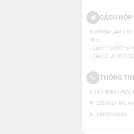
CÁCH NỘP 
ĐỊA ĐIỂM LÀM VIỆC T
Thơ.
- Cách 1: Gửi CV tại 
- Cách 2: Lh: 09075
THÔNG TIN
CTY TNHH THỰC 
295 tổ 27, khu vự
0907523989