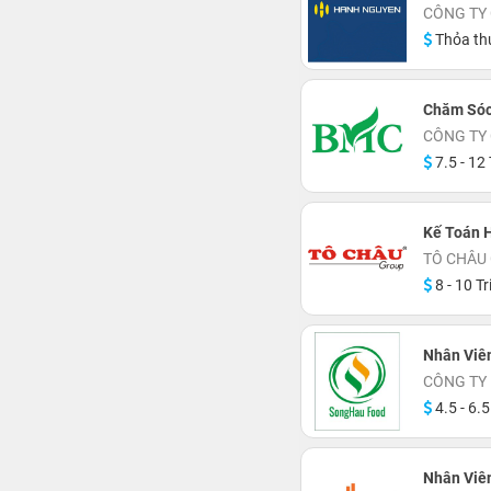
CÔNG TY
Thỏa th
Chăm Sóc
CÔNG TY
7.5 - 12 
Kế Toán H
TÔ CHÂU
8 - 10 Tr
Nhân Viê
CÔNG TY
4.5 - 6.5
Nhân Viê