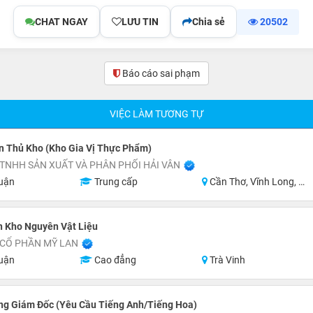
CHAT NGAY
LƯU TIN
Chia sẻ
20502
Báo cáo sai phạm
VIỆC LÀM TƯƠNG TỰ
n Thủ Kho (Kho Gia Vị Thực Phẩm)
TNHH SẢN XUẤT VÀ PHÂN PHỐI HẢI VÂN
uận
Trung cấp
Cần Thơ, Vĩnh Long, An Giang, Kiên Giang, Đồng Tháp, Hậu Giang
n Kho Nguyên Vật Liệu
 CỔ PHẦN MỸ LAN
uận
Cao đẳng
Trà Vinh
ng Giám Đốc (Yêu Cầu Tiếng Anh/Tiếng Hoa)