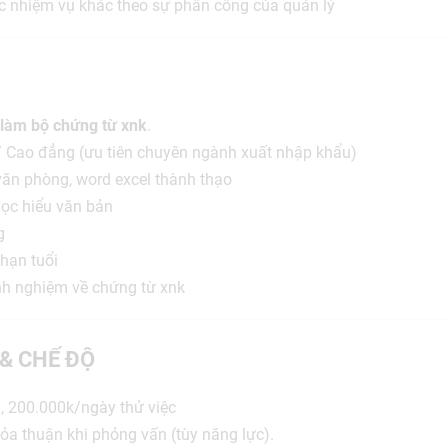
các nhiệm vụ khác theo sự phân công của quản lý
làm bộ chứng từ xnk
.
c/ Cao đẳng (ưu tiên chuyên ngành xuất nhập khẩu)
 văn phòng, word excel thành thạo
 đọc hiểu văn bản
g
 hạn tuổi
inh nghiệm về chứng từ xnk
 & CHẾ ĐỘ
g, 200.000k/ngày thử việc
ỏa thuận khi phỏng vấn (tùy năng lực).