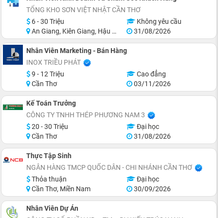
TỔNG KHO SƠN VIỆT NHẬT CẦN THƠ
6 - 30 Triệu
Không yêu cầu
An Giang, Kiên Giang, Hậu Giang, Sóc Trăng, Bạc Liêu, Cà Mau
31/08/2026
Nhân Viên Marketing - Bán Hàng
INOX TRIỀU PHÁT
9 - 12 Triệu
Cao đẳng
Cần Thơ
03/11/2026
Kế Toán Trưởng
CÔNG TY TNHH THÉP PHƯƠNG NAM 3
20 - 30 Triệu
Đại học
Cần Thơ
31/08/2026
Thực Tập Sinh
NGÂN HÀNG TMCP QUỐC DÂN - CHI NHÁNH CẦN THƠ
Thỏa thuận
Đại học
Cần Thơ, Miền Nam
30/09/2026
Nhân Viên Dự Án