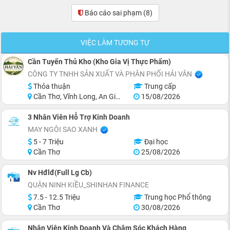
Báo cáo sai phạm
(8)
VIỆC LÀM TƯƠNG TỰ
Cần Tuyển Thủ Kho (Kho Gia Vị Thực Phẩm)
CÔNG TY TNHH SẢN XUẤT VÀ PHÂN PHỐI HẢI VÂN
Thỏa thuận
Trung cấp
Cần Thơ, Vĩnh Long, An Giang, Kiên Giang, Đồng Tháp, Hậu Giang
15/08/2026
3 Nhân Viên Hỗ Trợ Kinh Doanh
MAY NGÔI SAO XANH
5 - 7 Triệu
Đại học
Cần Thơ
25/08/2026
Nv Hđlđ(Full Lg Cb)
QUẬN NINH KIỀU_SHINHAN FINANCE
7.5 - 12.5 Triệu
Trung học Phổ thông
Cần Thơ
30/08/2026
Nhân Viên Kinh Doanh Và Chăm Sóc Khách Hàng