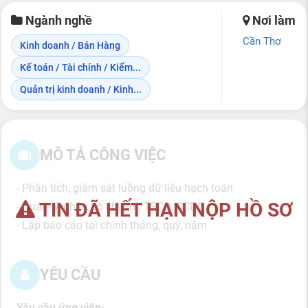
Ngành nghề
Nơi làm
Cần Thơ
Kinh doanh / Bán Hàng
Kế toán / Tài chính / Kiểm...
Quản trị kinh doanh / Kinh...
MÔ TẢ CÔNG VIỆC
- Phân tích, giám sát luồng dữ liệu hạch toán
TIN ĐÃ HẾT HẠN NỘP HỒ SƠ
- Quản lý, phân bổ chi phí, TSCĐ, CCDC
- Lập báo cáo tài chính tháng, quý, năm
YÊU CẦU
Yêu cầu ứng viên: