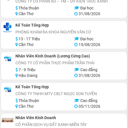
CÔNG TY CỔ PHẦN XD – TM – DV KIẾN TRÚC XANH
Thỏa thuận
Đại học
Cần Thơ
31/08/2026
Kế Toán Tổng Hợp
PHÒNG KHÁM ĐA KHOA NGUYỄN VĂN CỪ
13 - 17 Triệu
Đại học
Cần Thơ
15/08/2026
Nhân Viên Kinh Doanh (Lương Cứng Cao)
CÔNG TY CỔ PHẦN THỰC PHẨM TRẦN THÁI
7 - 9 Triệu
Cao đẳng
Hậu Giang
31/08/2026
Kế Toán Tổng Hợp
CÔNG TY TNHH MTV CBLT NGỌC SON TUYỀN
Thỏa thuận
Cao đẳng
Cần Thơ
05/11/2026
Nhân Viên Kinh Doanh
CỔ PHẦN DỊCH VỤ ĐẤT XANH MIỀN TÂY