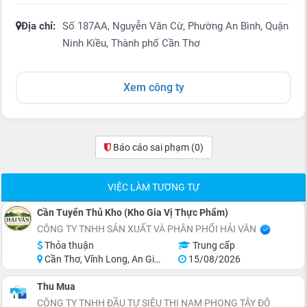
Địa chỉ:
Số 187AA, Nguyễn Văn Cừ, Phường An Bình, Quận
Ninh Kiều, Thành phố Cần Thơ
Xem công ty
Báo cáo sai phạm
(0)
VIỆC LÀM TƯƠNG TỰ
Cần Tuyển Thủ Kho (Kho Gia Vị Thực Phẩm)
CÔNG TY TNHH SẢN XUẤT VÀ PHÂN PHỐI HẢI VÂN
Thỏa thuận
Trung cấp
Cần Thơ, Vĩnh Long, An Giang, Kiên Giang, Đồng Tháp, Hậu Giang
15/08/2026
Thu Mua
CÔNG TY TNHH ĐẦU TƯ SIÊU THỊ NAM PHONG TÂY ĐÔ