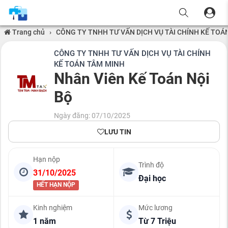
Trang chủ
›
CÔNG TY TNHH TƯ VẤN DỊCH VỤ TÀI CHÍNH KẾ TOÁ
CÔNG TY TNHH TƯ VẤN DỊCH VỤ TÀI CHÍNH
KẾ TOÁN TÂM MINH
Nhân Viên Kế Toán Nội
Bộ
Ngày đăng: 07/10/2025
LƯU TIN
Hạn nộp
Trình độ
31/10/2025
Đại học
HẾT HẠN NỘP
Kinh nghiệm
Mức lương
1 năm
Từ 7 Triệu