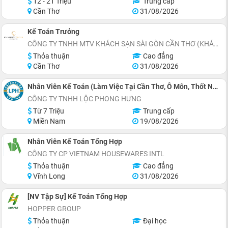
12 - 21 Triệu
Trung cấp
Cần Thơ
31/08/2026
Kế Toán Trưởng
CÔNG TY TNHH MTV KHÁCH SẠN SÀI GÒN CẦN THƠ (KHÁCH SẠN CHARMANT SUITES)
Thỏa thuận
Cao đẳng
Cần Thơ
31/08/2026
Nhân Viên Kế Toán (Làm Việc Tại Cần Thơ, Ô Môn, Thốt Nốt, Ngã Bảy, Sađéc, Côn Đảo)
CÔNG TY TNHH LỘC PHONG HƯNG
Từ 7 Triệu
Trung cấp
Miền Nam
19/08/2026
Nhân Viên Kế Toán Tổng Hợp
CÔNG TY CP VIETNAM HOUSEWARES INTL
Thỏa thuận
Cao đẳng
Vĩnh Long
31/08/2026
[NV Tập Sự] Kế Toán Tổng Hợp
HOPPER GROUP
Thỏa thuận
Đại học