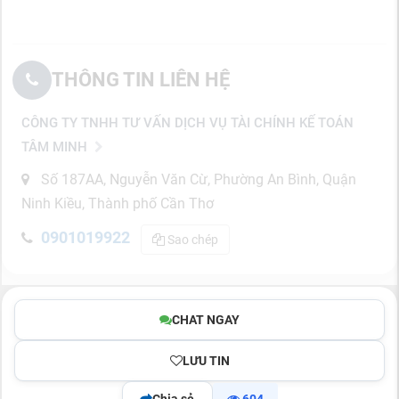
THÔNG TIN LIÊN HỆ
CÔNG TY TNHH TƯ VẤN DỊCH VỤ TÀI CHÍNH KẾ TOÁN
TÂM MINH
Số 187AA, Nguyễn Văn Cừ, Phường An Bình, Quận
Ninh Kiều, Thành phố Cần Thơ
0901019922
Sao chép
CHAT NGAY
LƯU TIN