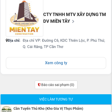
CTY TNHH MTV XÂY DỰNG TM
DV MIỀN TÂY
Địa chỉ:
Địa chỉ VP: Đường C6, KDC Thiên Lộc, P. Phú Thứ,
Q. Cái Răng, TP Cần Thơ
Xem công ty
Báo cáo sai phạm
(0)
VIỆC LÀM TƯƠNG TỰ
Cần Tuyển Thủ Kho (Kho Gia Vị Thực Phẩm)