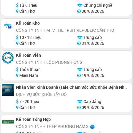
Từ 6 Triệu
Chứng chỉ nghề
Cần Thơ
30/08/2026
Kế Toán Kho
CÔNG TY TNHH MTV THE FRUIT REPUBLIC CẦN THƠ
10 - 12 Triệu
Trung cấp
Cần Thơ
31/08/2026
Kế Toán Viên
CÔNG TY TNHH LỘC PHONG HƯNG
Thỏa thuận
Trung cấp
Miền Nam
19/08/2026
Nhân Viên Kinh Doanh (sale Chăm Sóc Sức Khỏe Bệnh Nhân) Số Lượng 5 Người
DỊCH VỤ SỨC KHỎE TÂY ĐÔ
7 - 20 Triệu
Cao đẳng
Cần Thơ
09/08/2026
Kế Toán Tổng Hợp
CÔNG TY TNHH THÉP PHƯƠNG NAM 3