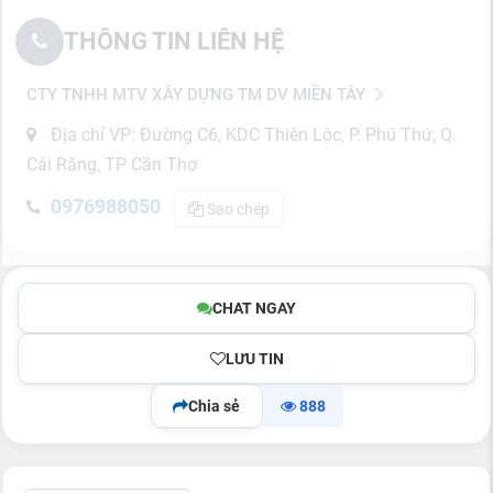
THÔNG TIN LIÊN HỆ
CTY TNHH MTV XÂY DỰNG TM DV MIỀN TÂY
Địa chỉ VP: Đường C6, KDC Thiên Lộc, P. Phú Thứ, Q.
Cái Răng, TP Cần Thơ
0976988050
Sao chép
CHAT NGAY
LƯU TIN
Chia sẻ
888