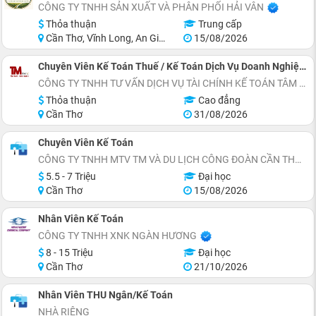
CÔNG TY TNHH SẢN XUẤT VÀ PHÂN PHỐI HẢI VÂN
Thỏa thuận
Trung cấp
Cần Thơ, Vĩnh Long, An Giang, Kiên Giang, Đồng Tháp, Hậu Giang
15/08/2026
Chuyên Viên Kế Toán Thuế / Kế Toán Dịch Vụ Doanh Nghiệp - Cần Thơ
CÔNG TY TNHH TƯ VẤN DỊCH VỤ TÀI CHÍNH KẾ TOÁN TÂM MINH
Thỏa thuận
Cao đẳng
Cần Thơ
31/08/2026
Chuyên Viên Kế Toán
CÔNG TY TNHH MTV TM VÀ DU LỊCH CÔNG ĐOÀN CẦN THƠ (KHÁCH SẠN CÔNG ĐOÀN)
5.5 - 7 Triệu
Đại học
Cần Thơ
15/08/2026
Nhân Viên Kế Toán
CÔNG TY TNHH XNK NGÀN HƯƠNG
8 - 15 Triệu
Đại học
Cần Thơ
21/10/2026
Nhân Viên THU Ngân/Kế Toán
NHÀ RIÊNG