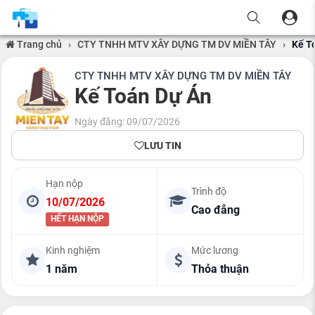
Trang chủ
›
CTY TNHH MTV XÂY DỰNG TM DV MIỀN TÂY
›
Kế T
CTY TNHH MTV XÂY DỰNG TM DV MIỀN TÂY
Kế Toán Dự Án
Ngày đăng: 09/07/2026
LƯU TIN
Hạn nộp
Trình độ
10/07/2026
Cao đẳng
HẾT HẠN NỘP
Kinh nghiệm
Mức lương
1 năm
Thỏa thuận