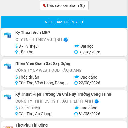
Báo cáo sai phạm
(0)
VIỆC LÀM TƯƠNG TỰ
Kỹ Thuật Viên MEP
CTY TNHH TMDV VŨ TỊNH
8 - 15 Triệu
Đại học
Cần Thơ
31/08/2026
Nhân Viên Giám Sát Xây Dựng
CÔNG TY CP WESTFOOD HẬU GIANG
Thỏa thuận
Cao đẳng
Cần Thơ, Vĩnh Long, Đồng Tháp, Hậu Giang, Sóc Trăng
22/08/2026
Kỹ Thuật Hiện Trường Và Chỉ Huy Trưởng Công Trình
CÔNG TY TNHH DV KỸ THUẬT HIỆP THÀNH
12 - 20 Triệu
Cao đẳng
Cần Thơ, An Giang
31/08/2026
Thợ Phụ Thi Công