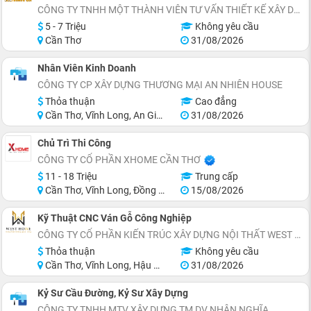
CÔNG TY TNHH MỘT THÀNH VIÊN TƯ VẤN THIẾT KẾ XÂY DỰNG HOÀNG QUI
5 - 7 Triệu
Không yêu cầu
Cần Thơ
31/08/2026
Nhân Viên Kinh Doanh
CÔNG TY CP XÂY DỰNG THƯƠNG MẠI AN NHIÊN HOUSE
Thỏa thuận
Cao đẳng
Cần Thơ, Vĩnh Long, An Giang, Đồng Tháp, Cà Mau, Long An
31/08/2026
Chủ Trì Thi Công
CÔNG TY CỔ PHẦN XHOME CẦN THƠ
11 - 18 Triệu
Trung cấp
Cần Thơ, Vĩnh Long, Đồng Tháp, Bạc Liêu, Cà Mau
15/08/2026
Kỹ Thuật CNC Ván Gỗ Công Nghiệp
CÔNG TY CỔ PHẦN KIẾN TRÚC XÂY DỰNG NỘI THẤT WEST HOME
Thỏa thuận
Không yêu cầu
Cần Thơ, Vĩnh Long, Hậu Giang
31/08/2026
Kỷ Sư Cầu Đường, Kỷ Sư Xây Dựng
CÔNG TY TNHH MTV XÂY DỰNG TM DV NHÂN NGHĨA