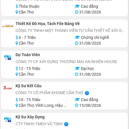
Thỏa thuận
Cao đẳng
Cần Thơ
31/08/2026
Thiết Kế Đồ Họa, Tách File Bảng Vẽ
CÔNG TY TNHH MỘT THÀNH VIÊN TƯ VẤN THIẾT KẾ XÂY DỰNG HOÀNG QUI
6 - 7 Triệu
Chứng chỉ nghề
Cần Thơ
31/08/2026
Dự Toán Viên
CÔNG TY CP XÂY DỰNG THƯƠNG MẠI AN NHIÊN HOUSE
12 - 15 Triệu
Đại học
Cần Thơ
31/08/2026
Kỹ Sư Kết Cấu
CÔNG TY CỔ PHẦN XHOME CẦN THƠ
10 - 15 Triệu
Cao đẳng
Cần Thơ, Vĩnh Long, Hậu Giang, Sóc Trăng
15/08/2026
Kỹ Sư Xây Dựng
CTY TNHH TMDV VŨ TỊNH