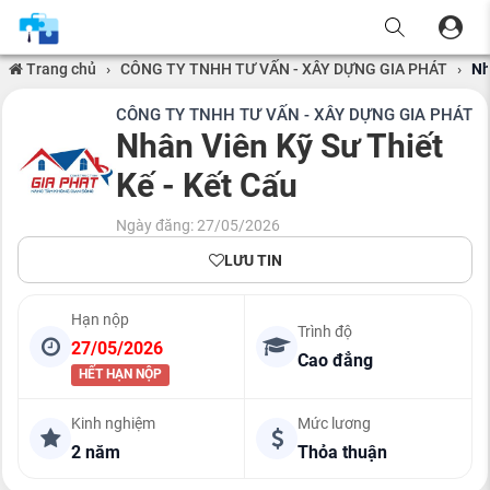
Trang chủ
›
CÔNG TY TNHH TƯ VẤN - XÂY DỰNG GIA PHÁT
›
Nh
CÔNG TY TNHH TƯ VẤN - XÂY DỰNG GIA PHÁT
Nhân Viên Kỹ Sư Thiết
Kế - Kết Cấu
Ngày đăng: 27/05/2026
LƯU TIN
Hạn nộp
Trình độ
27/05/2026
Cao đẳng
HẾT HẠN NỘP
Kinh nghiệm
Mức lương
2 năm
Thỏa thuận