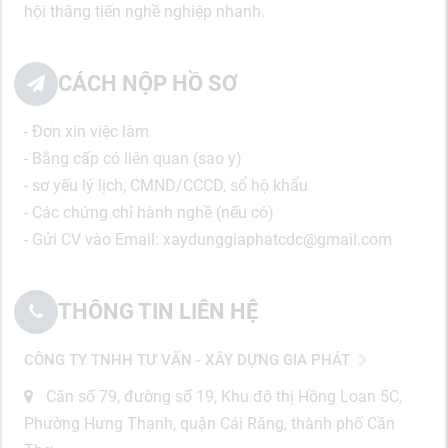
hội thăng tiến nghề nghiệp nhanh.
CÁCH NỘP HỒ SƠ
- Đơn xin việc làm
- Bằng cấp có liên quan (sao y)
- sơ yếu lý lịch, CMND/CCCD, sổ hộ khẩu
- Các chứng chỉ hành nghề (nếu có)
- Gửi CV vào Email: xaydunggiaphatcdc@gmail.com
THÔNG TIN LIÊN HỆ
CÔNG TY TNHH TƯ VẤN - XÂY DỰNG GIA PHÁT
Căn số 79, đường số 19, Khu đô thị Hồng Loan 5C,
Phường Hưng Thạnh, quận Cái Răng, thành phố Cần