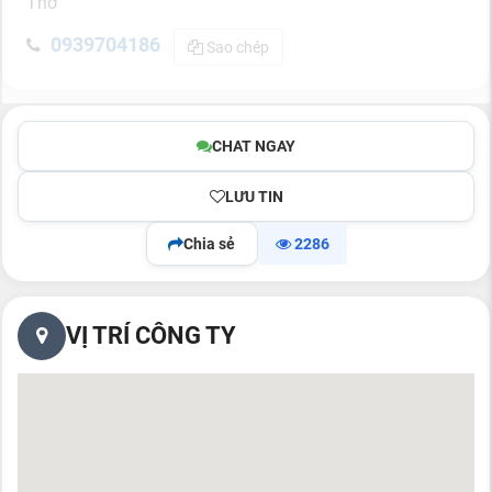
Thơ
0939704186
Sao chép
CHAT NGAY
LƯU TIN
Chia sẻ
2286
VỊ TRÍ CÔNG TY