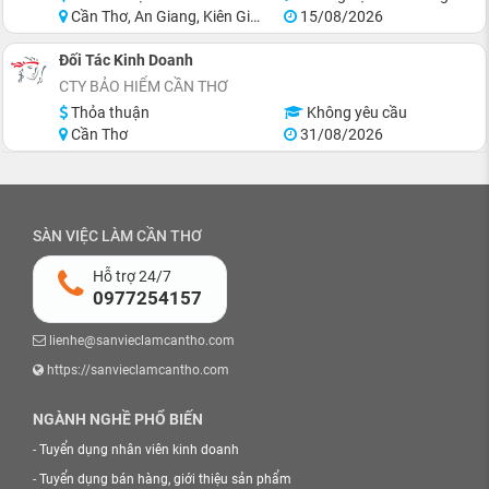
Cần Thơ, An Giang, Kiên Giang, Sóc Trăng, Bạc Liêu, Cà Mau
15/08/2026
Đối Tác Kinh Doanh
CTY BẢO HIỂM CẦN THƠ
Thỏa thuận
Không yêu cầu
Cần Thơ
31/08/2026
SÀN VIỆC LÀM CẦN THƠ
Hỗ trợ 24/7
0977254157
lienhe@sanvieclamcantho.com
https://sanvieclamcantho.com
NGÀNH NGHỀ PHỔ BIẾN
-
Tuyển dụng nhân viên kinh doanh
-
Tuyển dụng bán hàng, giới thiệu sản phẩm