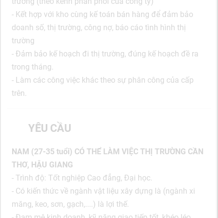
trường (theo kênh phân phối của công ty)
- Kết hợp với kho cùng kế toán bán hàng để đảm bảo
doanh số, thị trường, công nợ, báo cáo tình hình thị
trường
- Đảm bảo kế hoạch đi thị trường, đúng kế hoạch đề ra
trong tháng.
- Làm các công việc khác theo sự phân công của cấp
trên.
YÊU CẦU
NAM (27-35 tuổi) CÓ THỂ LÀM VIỆC THỊ TRƯỜNG CẦN
THƠ, HẬU GIANG
- Trình độ: Tốt nghiệp Cao đẳng, Đại học.
- Có kiến thức về ngành vật liệu xây dựng là (ngành xi
măng, keo, sơn, gạch,....) là lợi thế.
- Đam mê kinh doanh, kỹ năng giao tiếp tốt, khéo léo.