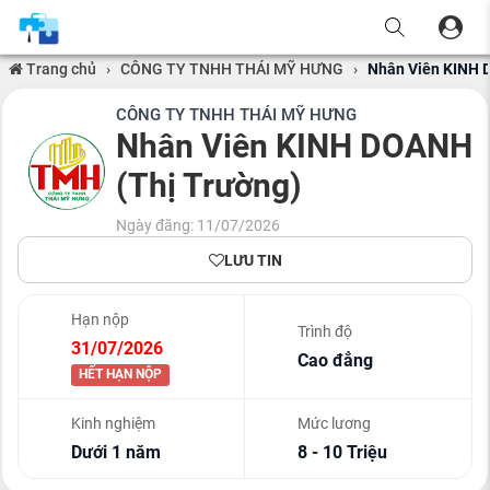
Trang chủ
›
CÔNG TY TNHH THÁI MỸ HƯNG
›
Nhân Viên KINH 
CÔNG TY TNHH THÁI MỸ HƯNG
Nhân Viên KINH DOANH
(Thị Trường)
Ngày đăng: 11/07/2026
LƯU TIN
Hạn nộp
Trình độ
31/07/2026
Cao đẳng
HẾT HẠN NỘP
Kinh nghiệm
Mức lương
Dưới 1 năm
8 - 10 Triệu