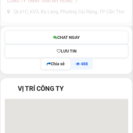
CÔNG TY TNHH THÁI MỸ HƯNG
QL61C, KV3, Ba Láng, Phường Cái Răng, TP Cần Thơ
CHAT NGAY
LƯU TIN
Chia sẻ
488
VỊ TRÍ CÔNG TY