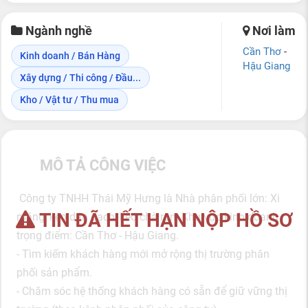
Ngành nghề
Nơi làm
Cần Thơ
-
Kinh doanh / Bán Hàng
Hậu Giang
Xây dựng / Thi công / Đầu...
Kho / Vật tư / Thu mua
MÔ TẢ CÔNG VIỆC
Công ty TNHH Thái Mỹ Hưng là Nhà phân phối lớn: Xi
TIN ĐÃ HẾT HẠN NỘP HỒ SƠ
măng, keo dán gạch, keo chà ron. Khu vực kinh doanh
trọng điểm: Cần Thơ - Hậu Giang.
- Tìm kiếm khách hàng mới mở rộng thị trường phân
phối sản phẩm.
- Chăm sóc hệ thống khách hàng có sẵn để giữ vững thị