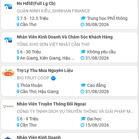
Nv Hđlđ(Full Lg Cb)
QUẬN NINH KIỀU_SHINHAN FINANCE
7.5 - 12.5 Triệu
Trung học Phổ thông
Cần Thơ
30/08/2026
Nhân Viên Kinh Doanh Và Chăm Sóc Khách Hàng
TỔNG KHO SƠN VIỆT NHẬT CẦN THƠ
6 - 30 Triệu
Không yêu cầu
An Giang, Kiên Giang, Hậu Giang, Sóc Trăng, Bạc Liêu, Cà Mau
31/08/2026
Trợ Lý Thu Mua Nguyên Liệu
BIO FRUIT COOP
Thỏa thuận
Cao đẳng
Cần Thơ, Hậu Giang
31/08/2026
Nhân Viên Truyền Thông Đối Ngoại
CÔNG TY TNHH DỊCH VỤ TRUYỀN THÔNG VÀ GIẢI PHÁP MARKETING MEKONG PRO
6 - 9 Triệu
Đại học
Cần Thơ
15/08/2026
Nhân Viên Kinh Doanh