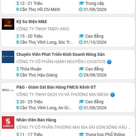
12 - 21 Triệu
Trung cấp
Cần Thơ, Hồ Chí Minh
31/08/2026
Kỹ Sư Điện M&E
CÔNG TY TNHH TMDV ARIC
15 - 20 Triệu
Cao đẳng
Cần Thơ, Vĩnh Long, Sóc Trăng, Bạc Liêu, Cà Mau, Trà Vinh
31/10/2026
Chuyên Viên Phát Triển Kinh Doanh Nông Sản
CÔNG TY CỔ PHẦN HẠNH NGUYÊN LOGISTICS
Thỏa thuận
Cao đẳng
Cần Thơ, Hậu Giang
29/08/2026
P&G - Giám Sát Bán Hàng FMCG Kênh GT
CÔNG TY TNHH DỊCH VỤ VÀ THƯƠNG MẠI MESA
20 - 25 Triệu
Cao đẳng
Cần Thơ, Vĩnh Long, An Giang, Đồng Tháp, Hậu Giang, Sóc Trăng
31/08/2026
Nhân Viên Bán Hàng
CÔNG TY CỔ PHẦN THƯƠNG MẠI BIA SÀI GÒN SÔNG HẬU
11 - 17 Triệu
Trung học Phổ thông