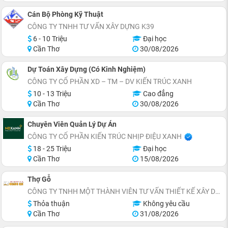
Cán Bộ Phòng Kỹ Thuật
CÔNG TY TNHH TƯ VẤN XÂY DỰNG K39
6 - 10 Triệu
Đại học
Cần Thơ
30/08/2026
Dự Toán Xây Dựng (Có Kinh Nghiệm)
CÔNG TY CỔ PHẦN XD – TM – DV KIẾN TRÚC XANH
10 - 13 Triệu
Cao đẳng
Cần Thơ
30/08/2026
Chuyên Viên Quản Lý Dự Án
CÔNG TY CỔ PHẦN KIẾN TRÚC NHỊP ĐIỆU XANH
18 - 25 Triệu
Đại học
Cần Thơ
15/08/2026
Thợ Gỗ
CÔNG TY TNHH MỘT THÀNH VIÊN TƯ VẤN THIẾT KẾ XÂY DỰNG HOÀNG QUI
Thỏa thuận
Không yêu cầu
Cần Thơ
31/08/2026