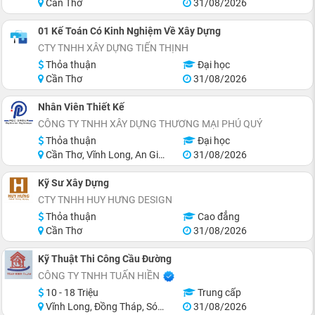
Cần Thơ
31/08/2026
01 Kế Toán Có Kinh Nghiệm Về Xây Dựng
CTY TNHH XÂY DỰNG TIẾN THỊNH
Thỏa thuận
Đại học
Cần Thơ
31/08/2026
Nhân Viên Thiết Kế
CÔNG TY TNHH XÂY DỰNG THƯƠNG MẠI PHÚ QUÝ
Thỏa thuận
Đại học
Cần Thơ, Vĩnh Long, An Giang, Hậu Giang, Sóc Trăng
31/08/2026
Kỹ Sư Xây Dựng
CTY TNHH HUY HƯNG DESIGN
Thỏa thuận
Cao đẳng
Cần Thơ
31/08/2026
Kỹ Thuật Thi Công Cầu Đường
CÔNG TY TNHH TUẤN HIỀN
10 - 18 Triệu
Trung cấp
Vĩnh Long, Đồng Tháp, Sóc Trăng, Bạc Liêu
31/08/2026