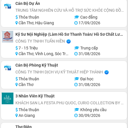
Cán Bộ Dự Án
TRUNG TÂM NGHIÊN CỨU VÀ HỖ TRỢ SỨC KHỎE CỘNG ĐỒNG
Thỏa thuận
Cao đẳng
Cần Thơ, Hậu Giang
17/09/2026
Kỹ Sư Nội Nghiệp (Làm Hồ Sơ Thanh Toán/ Hồ Sơ Chất Lượng Công Trình Cầu Đường)
CÔNG TY TNHH TUẤN HIỀN
7 - 15 Triệu
Trung cấp
Cần Thơ, Vĩnh Long, Sóc Trăng, Cà Mau
31/08/2026
Cán Bộ Phòng Kỹ Thuật
CÔNG TY TNHH DỊCH VỤ KỸ THUẬT HIỆP THÀNH
Thỏa thuận
Đại học
Cần Thơ
31/08/2026
3 Nhân Viên Kỹ Thuật
KHÁCH SẠN LA FESTA PHU QUOC, CURIO COLLECTION BY HILTON - TỌA LẠC THỊ TRẤN HOÀNG HÔN, AN THỚI, ĐẶC KHU PHÚ QUỐC
Thỏa thuận
Không yêu cầu
An Giang
30/09/2026
Thợ Điện