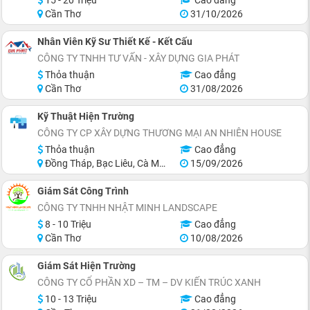
15 - 20 Triệu
Cao đẳng
Cần Thơ
31/10/2026
Nhân Viên Kỹ Sư Thiết Kế - Kết Cấu
CÔNG TY TNHH TƯ VẤN - XÂY DỰNG GIA PHÁT
Thỏa thuận
Cao đẳng
Cần Thơ
31/08/2026
Kỹ Thuật Hiện Trường
CÔNG TY CP XÂY DỰNG THƯƠNG MẠI AN NHIÊN HOUSE
Thỏa thuận
Cao đẳng
Đồng Tháp, Bạc Liêu, Cà Mau
15/09/2026
Giám Sát Công Trình
CÔNG TY TNHH NHẬT MINH LANDSCAPE
8 - 10 Triệu
Cao đẳng
Cần Thơ
10/08/2026
Giám Sát Hiện Trường
CÔNG TY CỔ PHẦN XD – TM – DV KIẾN TRÚC XANH
10 - 13 Triệu
Cao đẳng