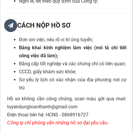
Nghỉ lễ, tết theo quy định của Công ty;
CÁCH NỘP HỒ SƠ
Đơn xin việc, nêu rõ vị trí ứng tuyển;
Bảng khai kinh nghiệm làm việc (mô tả chi tiết
công việc đã làm);
Bằng cấp tốt nghiệp và các chứng chỉ có liên quan;
CCCD, giấy khám sức khỏe;
Sơ yếu lý lịch có xác nhận của địa phương nơi cư
trú
Hồ sơ không cần công chứng, scan màu gởi qua mail:
tuyendungtoanthanh@gmail.com
Điện thoại liên hệ: HCNS - 0868916727
Công ty chỉ phỏng vấn những hồ sơ đạt yêu cầu.