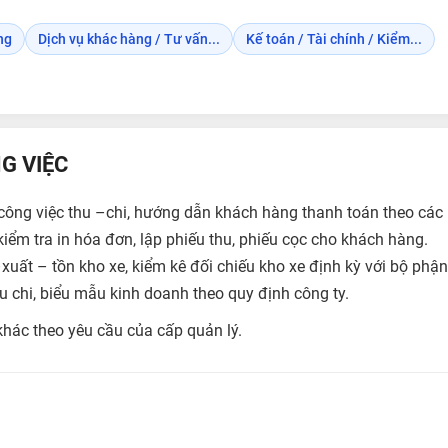
ng
Dịch vụ khác hàng / Tư vấn...
Kế toán / Tài chính / Kiểm...
G VIỆC
công việc thu –chi, hướng dẫn khách hàng thanh toán theo các 
iểm tra in hóa đơn, lập phiếu thu, phiếu cọc cho khách hàng.
xuất – tồn kho xe, kiểm kê đối chiếu kho xe định kỳ với bộ phậ
u chi, biểu mẫu kinh doanh theo quy định công ty.
khác theo yêu cầu của cấp quản lý.