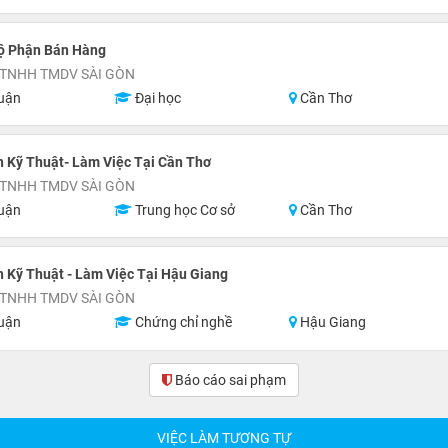
ộ Phận Bán Hàng
 TNHH TMDV SÀI GÒN
uận
Đại học
Cần Thơ
 Kỹ Thuật- Làm Việc Tại Cần Thơ
 TNHH TMDV SÀI GÒN
uận
Trung học Cơ sở
Cần Thơ
 Kỹ Thuật - Làm Việc Tại Hậu Giang
 TNHH TMDV SÀI GÒN
uận
Chứng chỉ nghề
Hậu Giang
Báo cáo sai phạm
VIỆC LÀM TƯƠNG TỰ