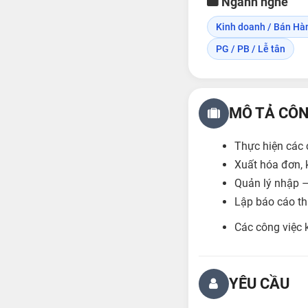
Ngành nghề
Kinh doanh / Bán Hà
PG / PB / Lễ tân
MÔ TẢ CÔN
Thực hiện các 
Xuất hóa đơn, k
Quản lý nhập –
Lập báo cáo th
Các công việc 
YÊU CẦU