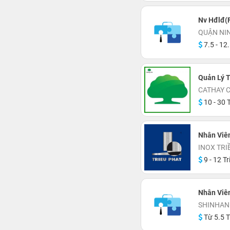
Nv Hđlđ(F
QUẬN NI
7.5 - 12.
Quản Lý T
CATHAY 
10 - 30 T
Nhân Viên
INOX TRI
9 - 12 Tr
Nhân Viê
SHINHAN
Từ 5.5 T