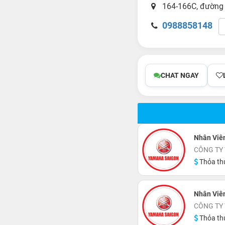
164-166C, đường 3
0988858148
CHAT NGAY
Nhân Viên
CÔNG TY
Thỏa th
Nhân Viên
CÔNG TY
Thỏa th