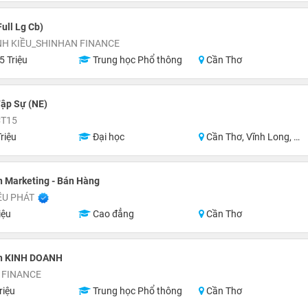
ull Lg Cb)
NH KIỀU_SHINHAN FINANCE
5 Triệu
Trung học Phổ thông
Cần Thơ
ập Sự (NE)
CT15
riệu
Đại học
Cần Thơ, Vĩnh Long, An Giang, Hậu Giang, Hồ Chí Minh
 Marketing - Bán Hàng
ỀU PHÁT
iệu
Cao đẳng
Cần Thơ
n KINH DOANH
 FINANCE
riệu
Trung học Phổ thông
Cần Thơ