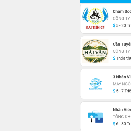
Chăm Sóc
CÔNG TY 
5 - 20 Tr
Cần Tuyể
CÔNG TY 
Thỏa th
3 Nhân Vi
MAY NGÔ
5 - 7 Tri
Nhân Viê
TỔNG KH
6 - 30 Tr