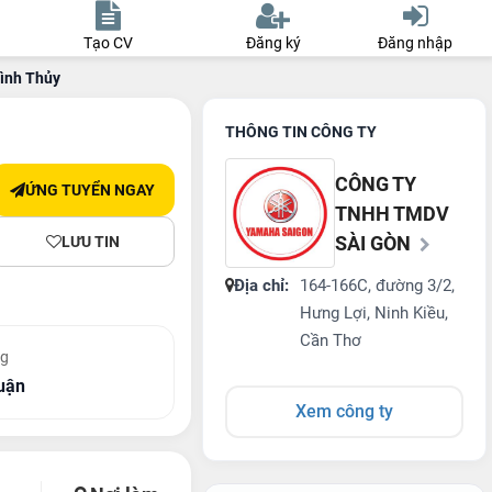
Tạo CV
Đăng ký
Đăng nhập
Bình Thủy
THÔNG TIN CÔNG TY
CÔNG TY
ỨNG TUYỂN NGAY
TNHH TMDV
SÀI GÒN
LƯU TIN
Địa chỉ:
164-166C, đường 3/2,
Hưng Lợi, Ninh Kiều,
Cần Thơ
ng
uận
Xem công ty