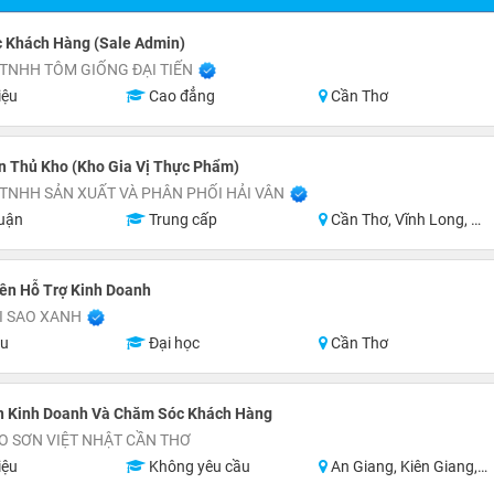
 Khách Hàng (Sale Admin)
TNHH TÔM GIỐNG ĐẠI TIẾN
iệu
Cao đẳng
Cần Thơ
n Thủ Kho (Kho Gia Vị Thực Phẩm)
TNHH SẢN XUẤT VÀ PHÂN PHỐI HẢI VÂN
uận
Trung cấp
Cần Thơ, Vĩnh Long, An Giang, Kiên Giang, Đồng Tháp, Hậu Giang
ên Hỗ Trợ Kinh Doanh
I SAO XANH
ệu
Đại học
Cần Thơ
n Kinh Doanh Và Chăm Sóc Khách Hàng
O SƠN VIỆT NHẬT CẦN THƠ
iệu
Không yêu cầu
An Giang, Kiên Giang, Hậu Giang, Sóc Trăng, Bạc Liêu, Cà Mau