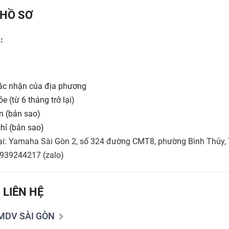
HỒ SƠ
:
 xác nhận của địa phương
 (từ 6 tháng trở lại)
n (bản sao)
hỉ (bản sao)
 tại: Yamaha Sài Gòn 2, số 324 đường CMT8, phường Bình Thủy,
0939244217 (zalo)
 LIÊN HỆ
MDV SÀI GÒN