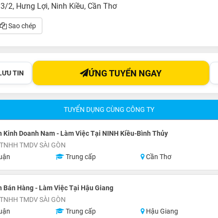
/2, Hưng Lợi, Ninh Kiều, Cần Thơ
Sao chép
ỨNG TUYỂN NGAY
LƯU TIN
TUYỂN DỤNG CÙNG CÔNG TY
 Kinh Doanh Nam - Làm Việc Tại NINH Kiều-Bình Thủy
 TNHH TMDV SÀI GÒN
uận
Trung cấp
Cần Thơ
 Bán Hàng - Làm Việc Tại Hậu Giang
 TNHH TMDV SÀI GÒN
uận
Trung cấp
Hậu Giang