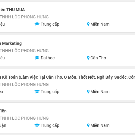
iên THU MUA
 TNHH LỘC PHONG HƯNG
iệu
Trung cấp
Miền Nam
n Marketing
 TNHH LỘC PHONG HƯNG
iệu
Đại học
Cần Thơ
 Kế Toán (Làm Việc Tại Cần Thơ, Ô Môn, Thốt Nốt, Ngã Bảy, Sađéc, Cô
 TNHH LỘC PHONG HƯNG
ệu
Trung cấp
Miền Nam
Viên
 TNHH LỘC PHONG HƯNG
uận
Trung cấp
Miền Nam