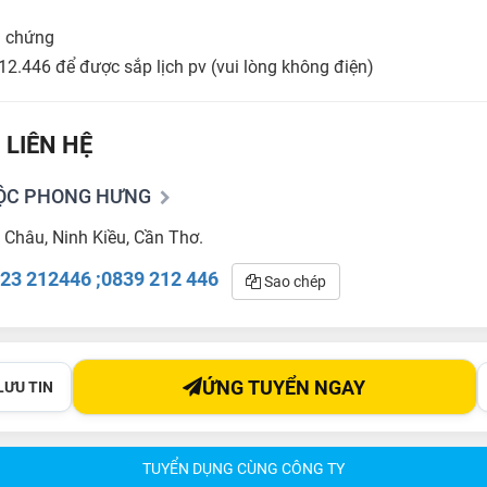
g chứng
12.446 để được sắp lịch pv (vui lòng không điện)
 LIÊN HỆ
LỘC PHONG HƯNG
 Châu, Ninh Kiều, Cần Thơ.
23 212446 ;0839 212 446
Sao chép
ỨNG TUYỂN NGAY
LƯU TIN
TUYỂN DỤNG CÙNG CÔNG TY