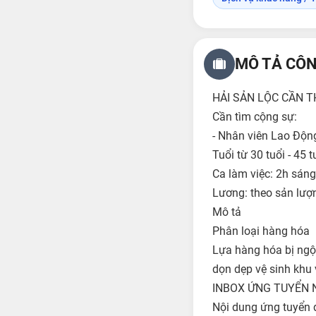
MÔ TẢ CÔN
HẢI SẢN LỘC CẦN 
Cần tìm cộng sự:
- Nhân viên Lao Độn
Tuổi từ 30 tuổi - 45 t
Ca làm việc: 2h sáng
Lương: theo sản lượ
Mô tả
Phân loại hàng hóa
Lựa hàng hóa bị ng
dọn dẹp vệ sinh khu 
INBOX ỨNG TUYỂN NG
Nội dung ứng tuyển đ