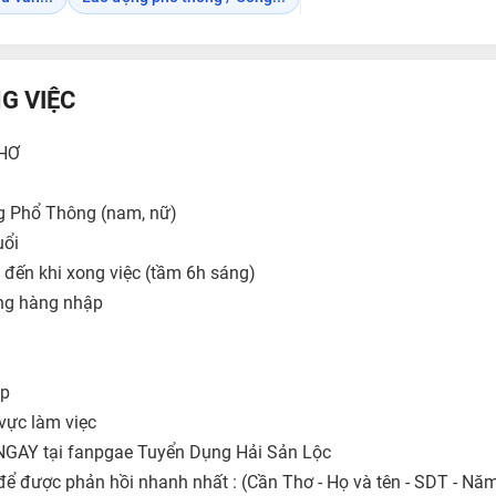
G VIỆC
THƠ
g Phổ Thông (nam, nữ)
uổi
 đến khi xong việc (tầm 6h sáng)
ng hàng nhập
ộp
vực làm viẹc
AY tại fanpgae Tuyển Dụng Hải Sản Lộc
ể được phản hồi nhanh nhất : (Cần Thơ - Họ và tên - SDT - Năm 