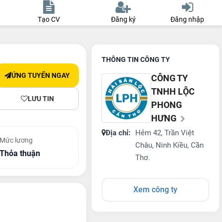
Tạo CV
Đăng ký
Đăng nhập
THÔNG TIN CÔNG TY
ỨNG TUYỂN NGAY
CÔNG TY
TNHH LỘC
LƯU TIN
PHONG
HƯNG
Địa chỉ:
Hẻm 42, Trần Việt
Mức lương
Châu, Ninh Kiều, Cần
Thỏa thuận
Thơ.
Xem công ty