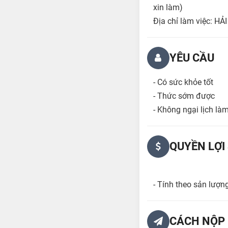
xin làm)
Địa chỉ làm việc: HẢ
YÊU CẦU
- Có sức khỏe tốt
- Thức sớm được
- Không ngại lịch là
QUYỀN LỢI
- Tính theo sản lượn
CÁCH NỘP 