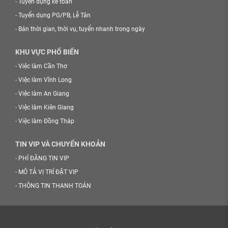
-
Tuyển dụng kế toán
-
Tuyển dụng PG/PB, Lễ Tân
-
Bán thời gian, thời vụ, tuyển nhanh trong ngày
KHU VỰC PHỔ BIẾN
-
Việc làm Cần Thơ
-
Việc làm Vĩnh Long
-
Việc làm An Giang
-
Việc làm Kiên Giang
-
Việc làm Đồng Tháp
TIN VIP VÀ CHUYỂN KHOẢN
-
PHÍ ĐĂNG TIN VIP
-
MÔ TẢ VỊ TRÍ ĐẶT VIP
-
THÔNG TIN THANH TOÁN