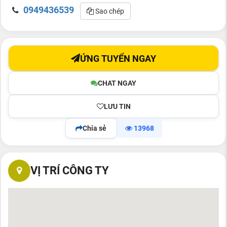
0949436539
Sao chép
ỨNG TUYỂN NGAY
CHAT NGAY
LƯU TIN
Chia sẻ
13968
VỊ TRÍ CÔNG TY