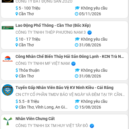
CÔNG TY BẤT ĐỘNG SẢN ZOZO
5 - 100 Triệu
Không yêu cầu
Cần Thơ
05/11/2026
Lao Động Phổ Thông - Cần Thơ (Bốc Xếp)
CÔNG TY TNHH THÉP PHƯƠNG NAM 3
10 - 17 Triệu
Không yêu cầu
Cần Thơ
31/08/2026
Công Nhân Chế Biến Thủy Hải Sản Đông Lạnh - KCN Trà Nóc, Bình Thủy
CÔNG TY TNHH MF VIỆT NAM
Thỏa thuận
Không yêu cầu
Cần Thơ
31/08/2026
Tuyển Gấp Nhân Viên Bảo Vệ KV Ninh Kiều - Cái Răng
CN CTY CỔ PHẦN TMDV BẢO VỆ NGÀY VÀ ĐÊM TẠI TP. CẦN THƠ
5.5 - 8 Triệu
Không yêu cầu
Cần Thơ, Vĩnh Long, An Giang, Hậu Giang
15/08/2026
Nhân Viên Chưng Cất
CÔNG TY TNHH SX TM HUY VIỆT TÂY ĐÔ