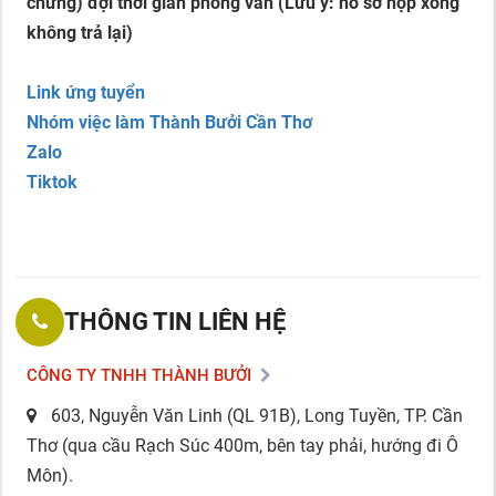
chứng) đợi thời gian phỏng vấn (Lưu ý: hồ sơ nộp xong
không trả lại)
Link ứng tuyển
Nhóm việc làm Thành Bưởi Cần Thơ
Zalo
Tiktok
THÔNG TIN LIÊN HỆ
CÔNG TY TNHH THÀNH BƯỞI
603, Nguyễn Văn Linh (QL 91B), Long Tuyền, TP. Cần
Thơ (qua cầu Rạch Súc 400m, bên tay phải, hướng đi Ô
Môn).