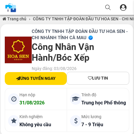
Trang chủ
›
CÔNG TY TNHH TẬP ĐOÀN ĐẦU TƯ HOA SEN - CHI 
CÔNG TY TNHH TẬP ĐOÀN ĐẦU TƯ HOA SEN -
CHI NHÁNH TỈNH CÀ MAU
Công Nhân Vận
Hành/Bóc Xếp
Ngày đăng: 03/08/2026
LƯU TIN
ỨNG TUYỂN NGAY
Hạn nộp
Trình độ
31/08/2026
Trung học Phổ thông
Kinh nghiệm
Mức lương
Không yêu cầu
7 - 9 Triệu