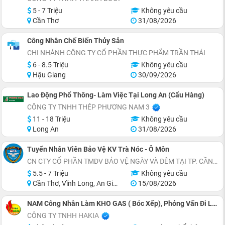
5 - 7 Triệu
Không yêu cầu
Cần Thơ
31/08/2026
Công Nhân Chế Biến Thủy Sản
CHI NHÁNH CÔNG TY CỔ PHẦN THỰC PHẨM TRẦN THÁI
6 - 8.5 Triệu
Không yêu cầu
Hậu Giang
30/09/2026
Lao Động Phổ Thông- Làm Việc Tại Long An (Cẩu Hàng)
CÔNG TY TNHH THÉP PHƯƠNG NAM 3
11 - 18 Triệu
Không yêu cầu
Long An
31/08/2026
Tuyển Nhân Viên Bảo Vệ KV Trà Nóc - Ô Môn
CN CTY CỔ PHẦN TMDV BẢO VỆ NGÀY VÀ ĐÊM TẠI TP. CẦN THƠ
5.5 - 7 Triệu
Không yêu cầu
Cần Thơ, Vĩnh Long, An Giang, Hậu Giang
15/08/2026
NAM Công Nhân Làm KHO GAS ( Bóc Xếp), Phỏng Vấn Đi Làm Liền
CÔNG TY TNHH HAKIA