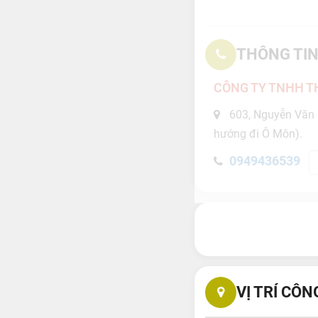
THÔNG TIN
CÔNG TY TNHH T
603, Nguyễn Văn L
hướng đi Ô Môn).
0949436539
VỊ TRÍ CÔN