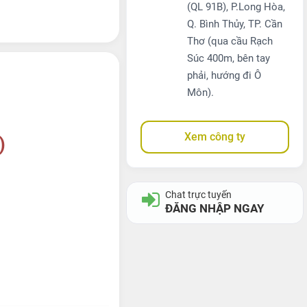
(QL 91B), P.Long Hòa,
Q. Bình Thủy, TP. Cần
Thơ (qua cầu Rạch
Súc 400m, bên tay
phải, hướng đi Ô
Môn).
Xem công ty
)
Chat trực tuyến
ĐĂNG NHẬP NGAY