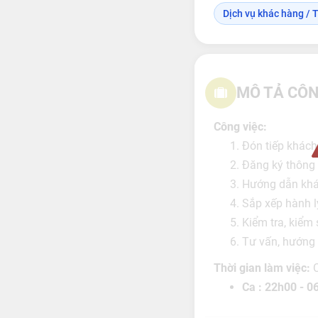
Dịch vụ khác hàng / T
MÔ TẢ CÔN
Công việc:
Đón tiếp khách
Đăng ký thông 
Hướng dẫn khác
Sắp xếp hành l
Kiểm tra, kiểm 
Tư vấn, hướng 
Thời gian làm việc:
Ca : 22h00 - 0