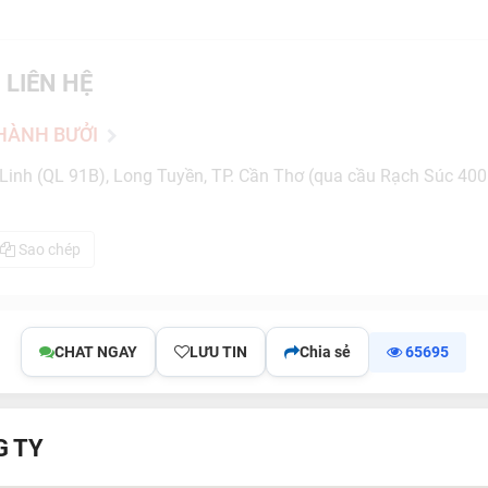
 LIÊN HỆ
HÀNH BƯỞI
inh (QL 91B), Long Tuyền, TP. Cần Thơ (qua cầu Rạch Súc 400m
Sao chép
CHAT NGAY
LƯU TIN
Chia sẻ
65695
G TY