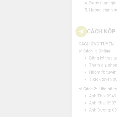
Được tham gia
Hưởng chính sá
CÁCH NỘP 
CÁCH ỨNG TUYỂN
✅ Cách 1: Online
Đăng ký trực 
Tham gia nhóm
Nhóm fb tuyể
Tiktok tuyển 
✅ Cách 2: Liên hệ tr
Anh Thọ: 0949
Anh Kha: 0907
Anh Dương: 09