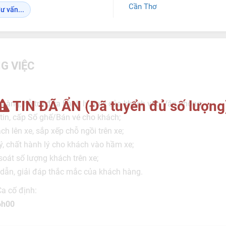
Cần Thơ
ư vấn...
G VIỆC
TIN ĐÃ ẨN (Đã tuyển đủ số lượng
 hàng, hỗ trợ đưa hành lý, valy của khách vào Văn phòng;
tin, cấp Số ghế/Bán vé cho khách;
h lên xe, sắp xếp chỗ ngồi trên xe;
ý, chất hành lý cho khách vào hầm xe;
soát số lượng khách trên xe;
dẫn, giải đáp thắc mắc của khách hàng.
Ca cố định:
6h00