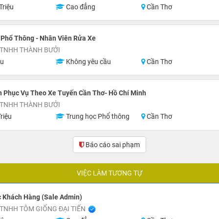
Triệu
Cao đẳng
Cần Thơ
 Phổ Thông - Nhân Viên Rửa Xe
 TNHH THÀNH BƯỞI
ệu
Không yêu cầu
Cần Thơ
n Phục Vụ Theo Xe Tuyến Cần Thơ- Hồ Chí Minh
 TNHH THÀNH BƯỞI
riệu
Trung học Phổ thông
Cần Thơ
Báo cáo sai phạm
(1)
VIỆC LÀM TƯƠNG TỰ
 Khách Hàng (Sale Admin)
TNHH TÔM GIỐNG ĐẠI TIẾN