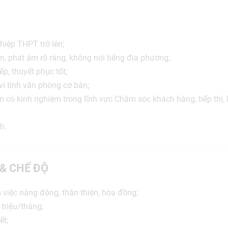
iệp THPT trở lên;
n, phát âm rõ ràng, không nói tiếng địa phương;
ếp, thuyết phục tốt;
i tính văn phòng cơ bản;
n có kinh nghiệm trong lĩnh vực Chăm sóc khách hàng, tiếp thị,
h.
 & CHẾ ĐỘ
 việc năng động, thân thiện, hòa đồng;
 triệu/tháng;
ết;