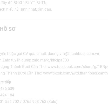
 đầy đủ BHXH, BHYT, BHTN;
ch hiếu hỷ, sinh nhật, ốm đau.
HỒ SƠ
tuyến hoặc gửi CV qua email: duong.vm@thanhbuoi.com.vn
 Zalo tuyển dụng: zalo.me/g/khclpa003
n dụng Thành Bưởi Cần Thơ: www.facebook.com/share/g/1B
dụng Thành Bưởi Cần Thơ: www.tiktok.com/@td.thanhbuoi.cant
ực tiếp
 436 539
 424 184
01 556 702 / 0765 903 763 (Zalo)