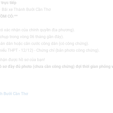
trực tiếp
 Bãi xe Thành Bưởi Cần Thơ
GỒM CÓ:**
 (có xác nhận của chính quyền địa phương).
chụp trong vòng 06 tháng gần đây).
ân dân hoặc căn cước công dân (có công chứng).
thiểu THPT - 12/12) - Chứng chỉ (bản photo công chứng).
nhận được hồ sơ của bạn!
ồ sơ đầy đủ photo (chưa cần công chứng) đợi thời gian phỏng v
h Bưởi Cần Thơ