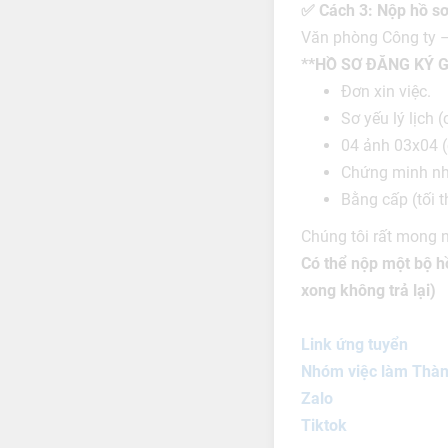
✅ Cách 3: Nộp hồ sơ 
Văn phòng Công ty –
**HỒ SƠ ĐĂNG KÝ 
Đơn xin việc.
Sơ yếu lý lịch
04 ảnh 03x04 (
Chứng minh nh
Bằng cấp (tối 
Chúng tôi rất mong 
Có thể nộp một bộ h
xong không trả lại)
Link ứng tuyển
Nhóm việc làm Thàn
Zalo
Tiktok