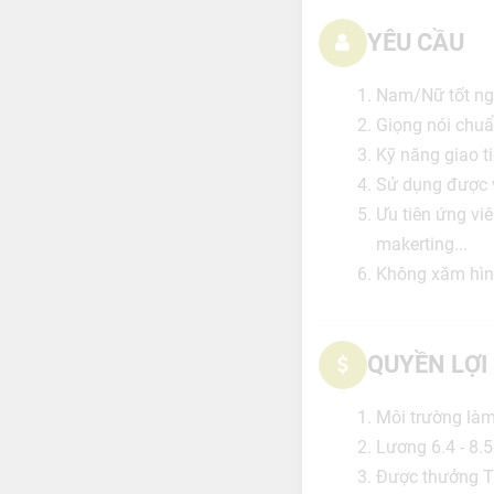
YÊU CẦU
Nam/Nữ tốt ngh
Giọng nói chuẩ
Kỹ năng giao ti
Sử dụng được v
Ưu tiên ứng viê
makerting...
Không xăm hìn
QUYỀN LỢI
Môi trường làm
Lương 6.4 - 8.5
Được thưởng T