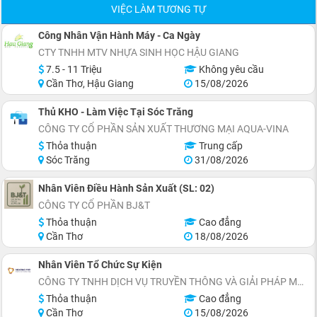
VIỆC LÀM TƯƠNG TỰ
Công Nhân Vận Hành Máy - Ca Ngày
CTY TNHH MTV NHỰA SINH HỌC HẬU GIANG
7.5 - 11 Triệu
Không yêu cầu
Cần Thơ, Hậu Giang
15/08/2026
Thủ KHO - Làm Việc Tại Sóc Trăng
CÔNG TY CỔ PHẦN SẢN XUẤT THƯƠNG MẠI AQUA-VINA
Thỏa thuận
Trung cấp
Sóc Trăng
31/08/2026
Nhân Viên Điều Hành Sản Xuất (SL: 02)
CÔNG TY CỔ PHẦN BJ&T
Thỏa thuận
Cao đẳng
Cần Thơ
18/08/2026
Nhân Viên Tổ Chức Sự Kiện
CÔNG TY TNHH DỊCH VỤ TRUYỀN THÔNG VÀ GIẢI PHÁP MARKETING MEKONG PRO
Thỏa thuận
Cao đẳng
Cần Thơ
15/08/2026