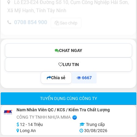
Lô E23-E24 Đường Số 10, Cụm Công Nghiệp Hải Sơn,
Xã Mỹ Hạnh, Tỉnh Tây Ninh
0708 854 900
Sao chép
CHAT NGAY
LƯU TIN
Chia sẻ
6667
TUYỂN DỤNG CÙNG CÔNG TY
Nam Nhân Viên QC / KCS / Kiểm Tra Chất Lượng
CÔNG TY TNHH NHỰA MMA
12 - 14 Triệu
Trung cấp
Long An
30/08/2026