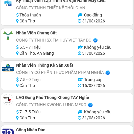
Kỹ Thuật Viên Lập Trình Và Vận Hành Máy CNC
CÔNG TY TNHH THIẾT KẾ THỜI GIAN
Thỏa thuận
Cao đẳng
Cần Thơ
31/08/2026
Nhân Viên Chưng Cất
CÔNG TY TNHH SX TM HUY VIỆT TÂY ĐÔ
6.5 - 7 Triệu
Không yêu cầu
Cần Thơ, An Giang
31/08/2026
Nhân Viên Thống Kê Sản Xuất
CÔNG TY CỔ PHẦN THỰC PHẨM PHẠM NGHĨA
7.5 - 9 Triệu
Trung cấp
Cần Thơ
15/08/2026
LAO Động Phổ Thông Không TAY Nghề
CÔNG TY TNHH KWONG LUNG MEKO
7 - 7.5 Triệu
Không yêu cầu
Cần Thơ
31/08/2026
Công Nhân Đúc