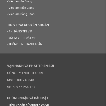
-
Việc làm An Giang
-
Việc làm Kiên Giang
-
Việc làm Đồng Tháp
TIN VIP VÀ CHUYỂN KHOẢN
-
PHÍ ĐĂNG TIN VIP
-
MÔ TẢ VỊ TRÍ ĐẶT VIP
-
THÔNG TIN THANH TOÁN
VẬN HÀNH VÀ PHÁT TRIỂN BỞI
CÔNG TY TNHH TPCORE
MST: 1801740343
SĐT: 0977.254.157
CHỨNG NHẬN VÀ BẢO MẬT
-
Điều khoản sử dụng dịch vụ