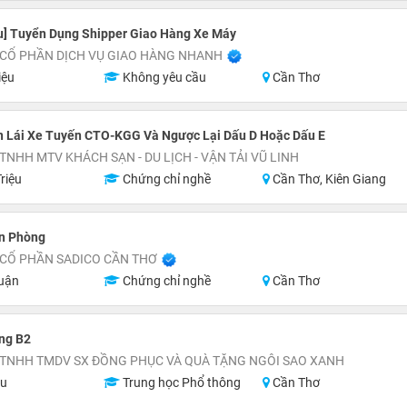
u] Tuyển Dụng Shipper Giao Hàng Xe Máy
 CỔ PHẦN DỊCH VỤ GIAO HÀNG NHANH
iệu
Không yêu cầu
Cần Thơ
n Lái Xe Tuyến CTO-KGG Và Ngược Lại Dấu D Hoặc Dấu E
TNHH MTV KHÁCH SẠN - DU LỊCH - VẬN TẢI VŨ LINH
riệu
Chứng chỉ nghề
Cần Thơ, Kiên Giang
ăn Phòng
 CỔ PHẦN SADICO CẦN THƠ
uận
Chứng chỉ nghề
Cần Thơ
ng B2
 TNHH TMDV SX ĐỒNG PHỤC VÀ QUÀ TẶNG NGÔI SAO XANH
ệu
Trung học Phổ thông
Cần Thơ