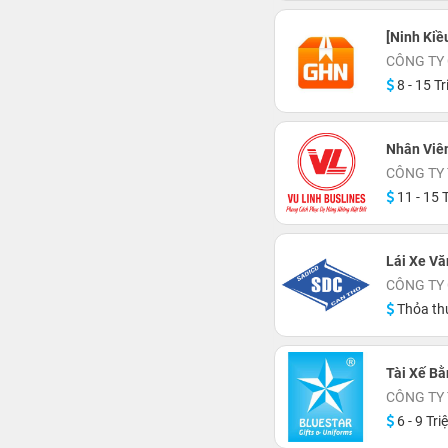
[Ninh Kiề
CÔNG TY
8 - 15 Tr
Nhân Viê
CÔNG TY 
11 - 15 T
Lái Xe V
CÔNG TY
Thỏa th
Tài Xế Bằ
CÔNG TY
6 - 9 Tri