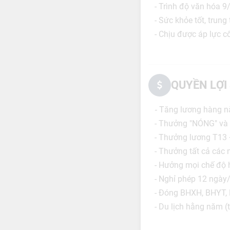
- Trình độ văn hóa 9/
- Sức khỏe tốt, trung
- Chịu được áp lực c
QUYỀN LỢI
Tăng lương hàng n
-
- Thưởng "NÓNG" và 
- Thưởng lương T13 
- Thưởng tất cả các n
- Hưởng mọi chế độ h
- Nghỉ phép 12 ngày
- Đóng BHXH, BHYT, 
- Du lịch hằng năm (