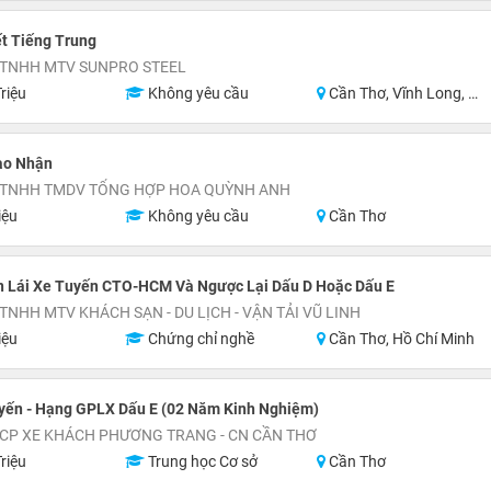
ết Tiếng Trung
 TNHH MTV SUNPRO STEEL
riệu
Không yêu cầu
Cần Thơ, Vĩnh Long, Hậu Giang
ao Nhận
 TNHH TMDV TỔNG HỢP HOA QUỲNH ANH
iệu
Không yêu cầu
Cần Thơ
n Lái Xe Tuyến CTO-HCM Và Ngược Lại Dấu D Hoặc Dấu E
TNHH MTV KHÁCH SẠN - DU LỊCH - VẬN TẢI VŨ LINH
iệu
Chứng chỉ nghề
Cần Thơ, Hồ Chí Minh
uyến - Hạng GPLX Dấu E (02 Năm Kinh Nghiệm)
 CP XE KHÁCH PHƯƠNG TRANG - CN CẦN THƠ
riệu
Trung học Cơ sở
Cần Thơ