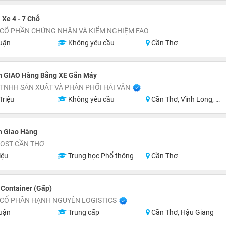
 Xe 4 - 7 Chỗ
 CỔ PHẦN CHỨNG NHẬN VÀ KIỂM NGHIỆM FAO
uận
Không yêu cầu
Cần Thơ
n GIAO Hàng Bằng XE Gắn Máy
TNHH SẢN XUẤT VÀ PHÂN PHỐI HẢI VÂN
Triệu
Không yêu cầu
Cần Thơ, Vĩnh Long, An Giang, Hậu Giang
n Giao Hàng
POST CẦN THƠ
iệu
Trung học Phổ thông
Cần Thơ
 Container (Gấp)
 CỔ PHẦN HẠNH NGUYÊN LOGISTICS
uận
Trung cấp
Cần Thơ, Hậu Giang