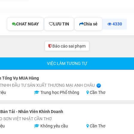
CHAT NGAY
LƯU TIN
Chia sẻ
4330
Báo cáo sai phạm
(0)
VIỆC LÀM TƯƠNG TỰ
n Tổng Vụ MUA Hàng
 TNHH ĐẦU TƯ SẢN XUẤT THƯƠNG MẠI ANH CHÂU
riệu
Trung học Phổ thông
Cần Thơ
 Bán Tải - Nhân Viên Khinh Doanh
O SƠN VIỆT NHẬT CẦN THƠ
iệu
Không yêu cầu
Cần Thơ