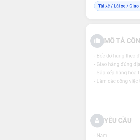
Tài xế / Lái xe / Gia
MÔ TẢ CÔN
- Bốc dỡ hàng theo 
- Giao hàng đúng địa 
- Sắp xếp hàng hóa t
- Làm các công việc 
YÊU CẦU
- Nam