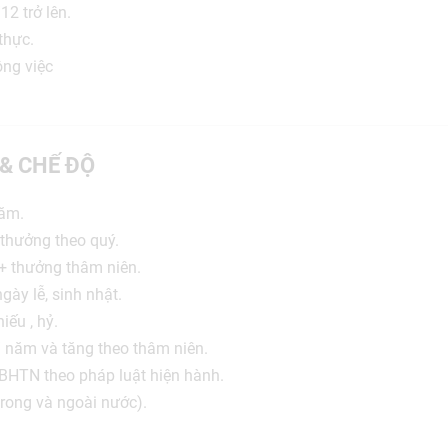
12 trở lên.
 thực.
ông việc
 & CHẾ ĐỘ
ăm.
thưởng theo quý.
+ thưởng thâm niên.
gày lễ, sinh nhật.
iếu , hỷ.
/ năm và tăng theo thâm niên.
BHTN theo pháp luật hiện hành.
trong và ngoài nước).