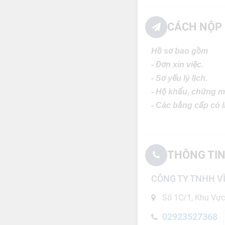
CÁCH NỘP 
Hồ sơ bao gồm
- Đơn xin việc.
- Sơ yếu lý lịch.
- Hộ khẩu, chứng m
- Các bằng cấp có 
THÔNG TIN
CÔNG TY TNHH V
Số 1C/1, Khu Vực
02923527368