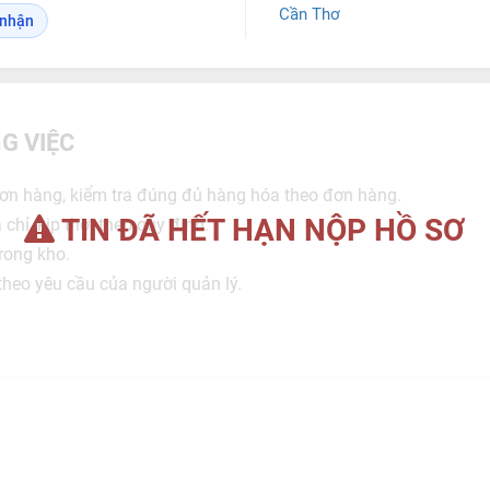
Cần Thơ
o nhận
G VIỆC
đơn hàng, kiểm tra đúng đủ hàng hóa theo đơn hàng.
TIN ĐÃ HẾT HẠN NỘP HỒ SƠ
chỉ, kịp thời theo quy định.
rong kho.
theo yêu cầu của người quản lý.