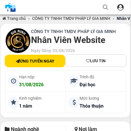
Trang chủ
›
CÔNG TY TNHH TMDV PHÁP LÝ GIA MINH
›
Nhân V
CÔNG TY TNHH TMDV PHÁP LÝ GIA MINH
Nhân Viên Website
Ngày đăng: 05/08/2026
LƯU TIN
ỨNG TUYỂN NGAY
Hạn nộp
Trình độ
31/08/2026
Đại học
Kinh nghiệm
Mức lương
1 năm
Thỏa thuận
Ngành nghề
Nơi làm