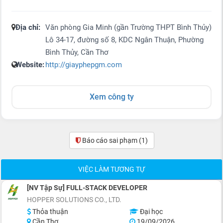
Địa chỉ:
Văn phòng Gia Minh (gần Trường THPT Bình Thủy)
Lô 34-17, đường số 8, KDC Ngân Thuận, Phường
Bình Thủy, Cần Thơ
Website:
http://giayphepgm.com
Xem công ty
Báo cáo sai phạm
(1)
VIỆC LÀM TƯƠNG TỰ
[NV Tập Sự] FULL-STACK DEVELOPER
HOPPER SOLUTIONS CO., LTD.
Thỏa thuận
Đại học
Cần Thơ
19/09/2026