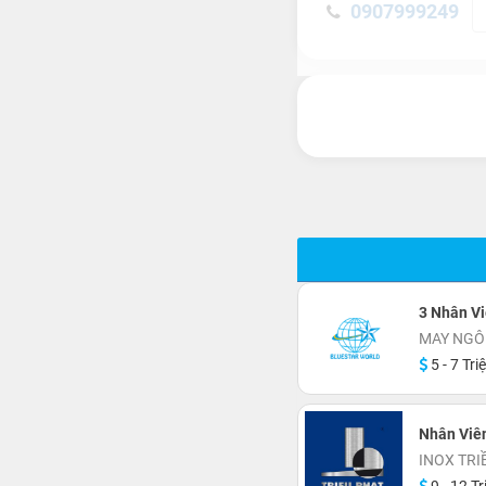
0907999249
3 Nhân Vi
MAY NGÔ
5 - 7 Tri
Nhân Viên
INOX TRI