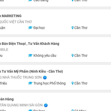
iệu
Cao đẳng
Cần Thơ
ên MARKETING
QUỐC VIỆT CẦN THƠ
uận
Đại học
Cần Thơ
 Bán Điện Thoại , Tư Vấn Khách Hàng
OBILE
ệu
Không yêu cầu
Cần Thơ
 Tư Vấn Mỹ Phẩm (Ninh Kiều - Cần Thơ)
G NHÀ THUỐC TRUNG SƠN
Triệu
Trung học Phổ thông
Cần Thơ
Bán Hàng
 TÂN QUANG MINH SÀI GÒN