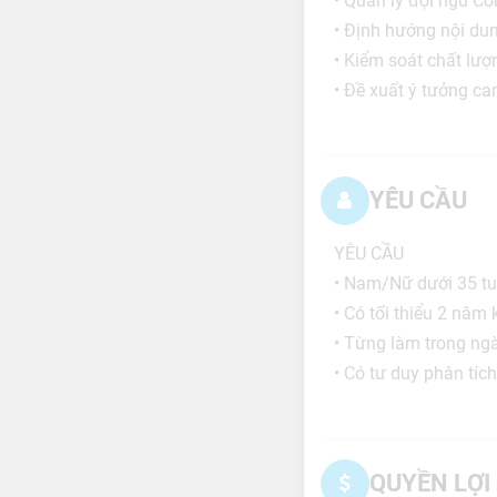
• Quản lý đội ngũ Co
• Định hướng nội du
• Kiểm soát chất lượ
• Đề xuất ý tưởng c
YÊU CẦU
YÊU CẦU
• Nam/Nữ dưới 35 tu
• Có tối thiểu 2 năm
• Từng làm trong ngà
• Có tư duy phân tích
QUYỀN LỢI