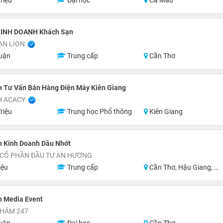
riệu
Đại học
Cà Mau
INH DOANH Khách Sạn
ẠN LION
uận
Trung cấp
Cần Thơ
n Tư Vấn Bán Hàng Điện Máy Kiên Giang
H ACACY
riệu
Trung học Phổ thông
Kiên Giang
n Kinh Doanh Dầu Nhớt
 CỔ PHẦN ĐẦU TƯ AN HƯƠNG
iệu
Trung cấp
Cần Thơ, Hậu Giang, Hồ Chí Minh
n Media Event
HÁM 247