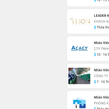
10 - 15 T
LEADER K
KHÁCH S
Thỏa th
Nhân Viê
CTY TNH
10 - 16 T
Nhân Viê
CÔNG TY
7 - 10 Tr
Nhân Viê
PHÒNG K