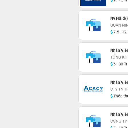
9 - 12 Tr
Nv Hđlđ(F
QUẬN NI
7.5 - 12.
Nhân Viê
TỔNG KH
6 - 30 Tr
Nhân Viên
CTY TNH
Thỏa th
Nhân Viên
CÔNG TY 