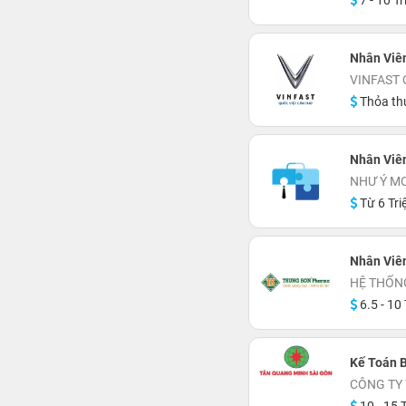
7 - 10 Tr
Nhân Vi
VINFAST 
Thỏa th
Nhân Viên
NHƯ Ý M
Từ 6 Tri
Nhân Viên
HỆ THỐN
6.5 - 10 
Kế Toán 
CÔNG TY