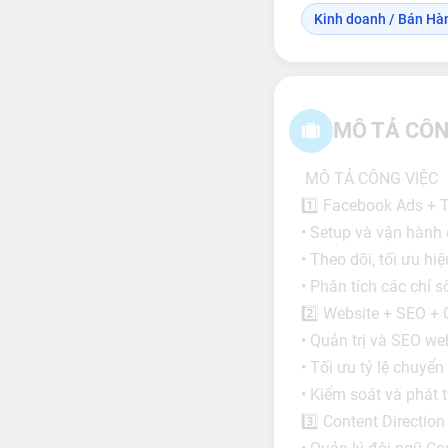
Kinh doanh / Bán Hà
MÔ TẢ CÔN
MÔ TẢ CÔNG VIỆC
1️⃣ Facebook Ads + 
• Setup và vận hành
• Theo dõi, tối ưu hi
• Phân tích các chỉ 
2️⃣ Website + SEO +
• Quản trị và SEO we
• Tối ưu tỷ lệ chuyển
• Kiểm soát và phát t
3️⃣ Content Direction