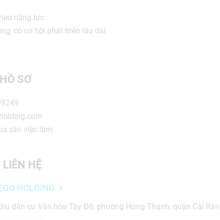
theo năng lực
g, có cơ hội phát triển lâu dài
HỒ SƠ
99249
oholding.com
ua sàn việc làm
 LIÊN HỆ
EGO HOLDING
 Khu dân cư Văn hóa Tây Đô, phường Hưng Thạnh, quận Cái Răn