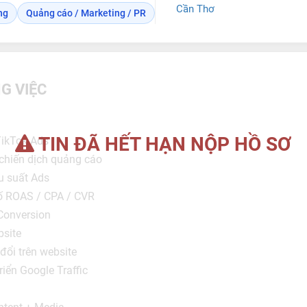
Cần Thơ
ng
Quảng cáo / Marketing / PR
G VIỆC
TIN ĐÃ HẾT HẠN NỘP HỒ SƠ
TikTok Ads
 chiến dịch quảng cáo
ệu suất Ads
số ROAS / CPA / CVR
 Conversion
bsite
 đổi trên website
riển Google Traffic