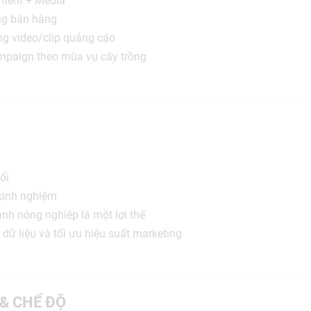
ntent + Media
ng bán hàng
ng video/clip quảng cáo
ampaign theo mùa vụ cây trồng
ổi
 kinh nghiệm
nh nông nghiệp là một lợi thế
 dữ liệu và tối ưu hiệu suất marketing
 & CHẾ ĐỘ