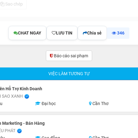
Sao chép
CHAT NGAY
LƯU TIN
Chia sẻ
346
Báo cáo sai phạm
(0)
VIỆC LÀM TƯƠNG TỰ
ên Hỗ Trợ Kinh Doanh
I SAO XANH
ệu
Đại học
Cần Thơ
 Marketing - Bán Hàng
ỀU PHÁT