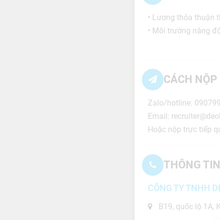
• Lương thỏa thuận 
• Môi trường năng độn
CÁCH NỘP 
Zalo/hotline: 09079
Email: recruiter@de
Hoặc nộp trực tiếp q
THÔNG TIN
CÔNG TY TNHH D
B19, quốc lộ 1A,