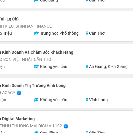
iệu
Cao đẳng
Cần Thơ
ull Lg Cb)
NH KIỀU_SHINHAN FINANCE
5 Triệu
Trung học Phổ thông
Cần Thơ
n Kinh Doanh Và Chăm Sóc Khách Hàng
O SƠN VIỆT NHẬT CẦN THƠ
iệu
Không yêu cầu
An Giang, Kiên Giang, Hậu Giang, Sóc Trăng, Bạc Liêu, Cà Mau
 Kinh Doanh Thị Trường Vĩnh Long
H ACACY
uận
Không yêu cầu
Vĩnh Long
 Digital Marketing
TNHH THƯƠNG MẠI DỊCH VỤ 102