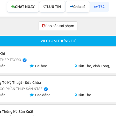
CHAT NGAY
LƯU TIN
Chia sẻ
762
Báo cáo sai phạm
VIỆC LÀM TƯƠNG TỰ
Khí
THÉP TÂY ĐÔ
uận
Đại học
Cần Thơ, Vĩnh Long, Hậu Giang, Long An, Miền Nam
 Tổ Kỹ Thuật - Sửa Chữa
 CỔ PHẦN THỦY SẢN NTSF
uận
Cao đẳng
Cần Thơ
n Thống Kê Sản Xuất