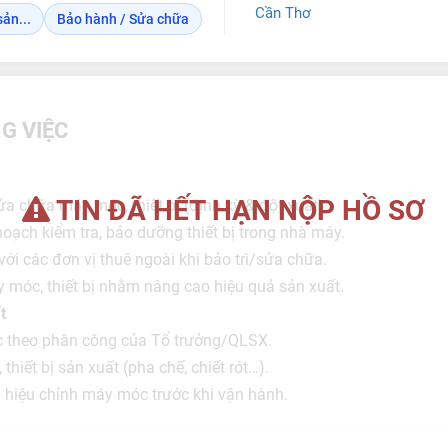
Cần Thơ
ản...
Bảo hành / Sửa chữa
G VIỆC
TIN ĐÃ HẾT HẠN NỘP HỒ SƠ
sửa chữa máy móc, thiết bị (định kỳ & đột xuất).
 hoạch kiểm tra, bảo dưỡng thiết bị trong nhà máy.
với các đơn vị thuê ngoài khi bảo trì/sửa chữa.
áy móc, thiết bị nhằm nâng cao hiệu quả sản xuất.
t
ệc theo phân công của Tổ trưởng/QLSX.
hiết bị sản xuất (pha chế, chiết rót…).
và hiệu chỉnh máy móc trước khi vận hành.