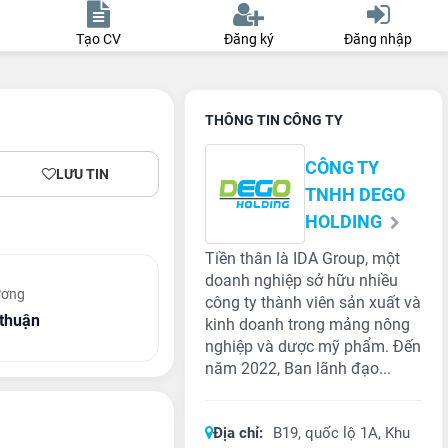
Tạo CV
Đăng ký
Đăng nhập
THÔNG TIN CÔNG TY
CÔNG TY
LƯU TIN
TNHH DEGO
HOLDING
Tiền thân là IDA Group, một
doanh nghiệp sở hữu nhiều
ương
công ty thành viên sản xuất và
thuận
kinh doanh trong mảng nông
nghiệp và dược mỹ phẩm. Đến
năm 2022, Ban lãnh đạo...
Địa chỉ:
B19, quốc lộ 1A, Khu