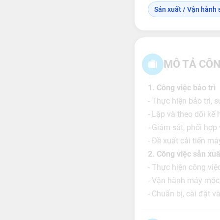
Sản xuất / Vận hành s
MÔ TẢ CÔN
1. Công việc bảo trì
- Thực hiện bảo trì, 
- Lập và theo dõi kế
- Giám sát, phối hợp 
- Đề xuất cải tiến m
2. Công việc sản xuấ
- Thực hiện công vi
- Vận hành máy móc, t
- Chuẩn bị, cài đặt 