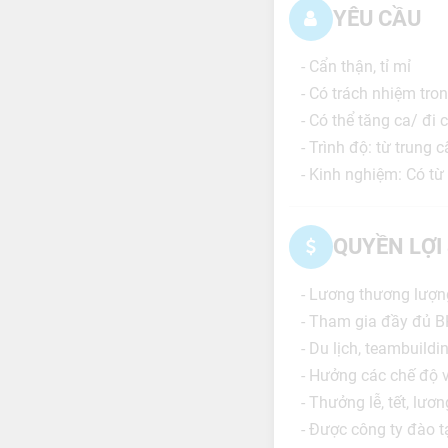
YÊU CẦU
- Cẩn thận, tỉ mỉ
- Có trách nhiệm tro
- Có thể tăng ca/ đi 
- Trình độ: từ trung 
- Kinh nghiệm: Có từ
QUYỀN LỢI
- Lương thương lượn
- Tham gia đầy đủ B
- Du lịch, teambuild
- Hưởng các chế độ v
- Thưởng lễ, tết, lươ
- Được công ty đào 