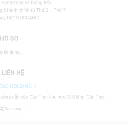
c năng động và thăng tiến
: giờ hành chính từ Thứ 2 – Thứ 7
à máy DEGO ORGANIC
HỒ SƠ
uyển dụng.
 LIÊN HỆ
EGO HOLDING
đường dẫn cầu Cần Thơ, Khu vực Cái Răng, Cần Thơ.
Sao chép