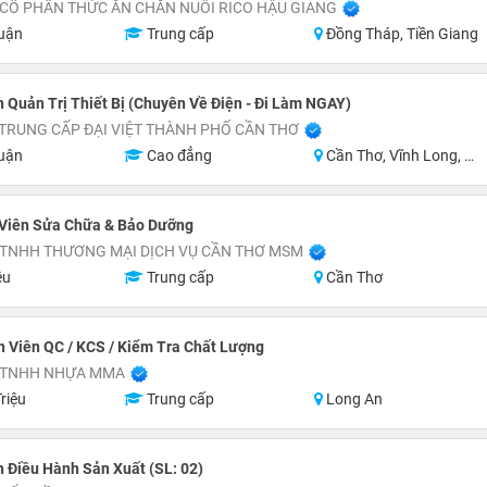
CỔ PHẦN THỨC ĂN CHĂN NUÔI RICO HẬU GIANG
uận
Trung cấp
Đồng Tháp, Tiền Giang
 Quản Trị Thiết Bị (Chuyên Về Điện - Đi Làm NGAY)
TRUNG CẤP ĐẠI VIỆT THÀNH PHỐ CẦN THƠ
uận
Cao đẳng
Cần Thơ, Vĩnh Long, Hậu Giang
 Viên Sửa Chữa & Bảo Dưỡng
 TNHH THƯƠNG MẠI DỊCH VỤ CẦN THƠ MSM
ệu
Trung cấp
Cần Thơ
 Viên QC / KCS / Kiểm Tra Chất Lượng
 TNHH NHỰA MMA
riệu
Trung cấp
Long An
 Điều Hành Sản Xuất (SL: 02)