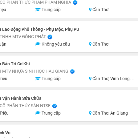
 CỔ PHẦN THỰC PHẨM PHẠM NGHĨA
riệu
Trung cấp
Cần Thơ
n Lao Động Phổ Thông - Phụ Mộc, Phụ PU
 TNHH MTV ĐÔNG PHÁT
uận
Không yêu cầu
Cần Thơ
 Bảo Trì Cơ Khí
H MTV NHỰA SINH HỌC HẬU GIANG
riệu
Trung cấp
Cần Thơ, Vĩnh Long, Hậu Giang, Sóc Trăng
n Vận Hành Sửa Chữa
 CỔ PHẦN THỦY SẢN NTSF
Triệu
Trung cấp
Cần Thơ, An Giang
ch Vụ