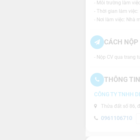
- Môi trường làm việ
- Thời gian làm việc
- Nơi làm việc: Nh
CÁCH NỘP 
- Nộp CV qua trang t
THÔNG TIN
CÔNG TY TNHH D
Thửa đất số 86, 
0961106710