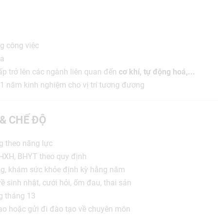
ng công việc
ca
cấp trở lên các ngành liên quan đến
cơ khí, tự động hoá,...
 1 năm kinh nghiệm cho vị trí tương đương
 & CHẾ ĐỘ
g theo năng lực
HXH, BHYT theo quy định
ing, khám sức khỏe định kỳ hằng năm
ề sinh nhật, cưới hỏi, ốm đau, thai sản
ng tháng 13
tạo hoặc gửi đi đào tạo về chuyên môn