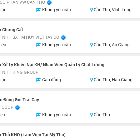
 CỔ PHẦN VW CẦN THƠ
uận
Không yêu cầu
Cần Thơ, Vĩnh Long, An Giang
n Chưng Cất
TNHH SX TM HUY VIỆT TÂY ĐÔ
riệu
Không yêu cầu
Cần Thơ, An Giang
 Xử Lý Khiếu Nại KH/ Nhân Viên Quản Lý Chất Lượng
 TNHH KING GROUP
uận
Cao đẳng
Cần Thơ, Hậu Giang
n Đóng Gói Trái Cây
T COOP
iệu
Không yêu cầu
Cần Thơ
n Thủ KHO (Làm Việc Tại Mỹ Tho)