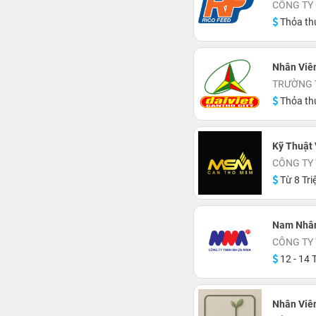
CÔNG TY 
Thỏa th
Nhân Viên
TRƯỜNG 
Thỏa th
Kỹ Thuật
CÔNG TY
Từ 8 Tri
Nam Nhân
CÔNG TY
12 - 14 T
Nhân Viên