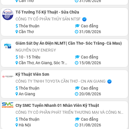
Cần Thơ
31/08/2026
Tổ Trưởng Tổ Kỹ Thuật - Sửa Chữa
CÔNG TY CỔ PHẦN THỦY SẢN NTSF
Thỏa thuận
Cao đẳng
Cần Thơ
31/08/2026
Giám Sát Dự Án Điện NLMT( Cần Thơ- Sóc Trăng- Cà Mau)
NGUYỄN DUY ENERGY
10 - 15 Triệu
Cao đẳng
Cần Thơ, An Giang, Sóc Trăng
15/08/2026
Kỹ Thuật Viên Sơn
CÔNG TY TNHH TOYOTA CẦN THƠ - CN AN GIANG
Thỏa thuận
Cao đẳng
An Giang
20/08/2026
Cty SMC Tuyển Nhanh 01 Nhân Viên Kỹ Thuật
CÔNG TY CÔ PHẦN PHÁT TRIỂN THƯƠNG MẠI VÀ CÔNG NGHỆ SMC ENGINEERING
Thỏa thuận
Cao đẳng
Hà Nội
31/08/2026