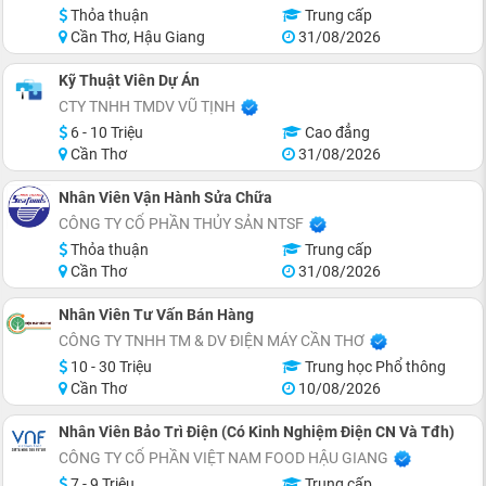
Thỏa thuận
Trung cấp
Cần Thơ, Hậu Giang
31/08/2026
Kỹ Thuật Viên Dự Án
CTY TNHH TMDV VŨ TỊNH
6 - 10 Triệu
Cao đẳng
Cần Thơ
31/08/2026
Nhân Viên Vận Hành Sửa Chữa
CÔNG TY CỔ PHẦN THỦY SẢN NTSF
Thỏa thuận
Trung cấp
Cần Thơ
31/08/2026
Nhân Viên Tư Vấn Bán Hàng
CÔNG TY TNHH TM & DV ĐIỆN MÁY CẦN THƠ
10 - 30 Triệu
Trung học Phổ thông
Cần Thơ
10/08/2026
Nhân Viên Bảo Trì Điện (Có Kinh Nghiệm Điện CN Và Tđh)
CÔNG TY CỔ PHẦN VIỆT NAM FOOD HẬU GIANG
7 - 9 Triệu
Trung cấp