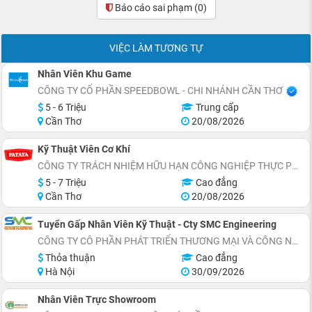
Báo cáo sai phạm
(0)
VIỆC LÀM TƯƠNG TỰ
Nhân Viên Khu Game
CÔNG TY CỔ PHẦN SPEEDBOWL - CHI NHÁNH CẦN THƠ
5 - 6 Triệu
Trung cấp
Cần Thơ
20/08/2026
Kỹ Thuật Viên Cơ Khí
CÔNG TY TRÁCH NHIỆM HỮU HẠN CÔNG NGHIỆP THỰC PHẨM PATAYA (VIỆT NAM)
5 - 7 Triệu
Cao đẳng
Cần Thơ
20/08/2026
Tuyển Gấp Nhân Viên Kỹ Thuật - Cty SMC Engineering
CÔNG TY CÔ PHẦN PHÁT TRIỂN THƯƠNG MẠI VÀ CÔNG NGHỆ SMC ENGINEERING
Thỏa thuận
Cao đẳng
Hà Nội
30/09/2026
Nhân Viên Trực Showroom