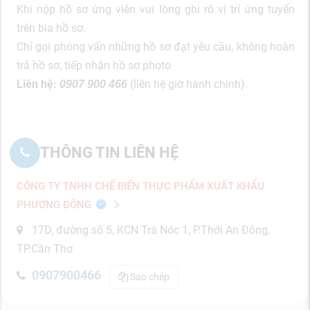
Khi nộp hồ sơ ứng viên vui lòng ghi rõ vị trí ứng tuyển
trên bìa hồ sơ.
Chỉ gọi phỏng vấn những hồ sơ đạt yêu cầu, không hoàn
trả hồ sơ, tiếp nhận hồ sơ photo
Liên hệ:
(liên hệ giờ hành chính).
0907 900 466
THÔNG TIN LIÊN HỆ
CÔNG TY TNHH CHẾ BIẾN THỰC PHẨM XUẤT KHẨU
PHƯƠNG ĐÔNG
17D, đường số 5, KCN Trà Nóc 1, P.Thới An Đông,
TP.Cần Thơ
0907900466
Sao chép