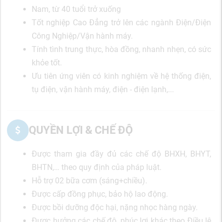
Nam, từ 40 tuổi trở xuống
Tốt nghiệp Cao Đẳng trở lên các ngành Điện/Điện
Công Nghiệp/Vận hành máy.
Tính tình trung thực, hòa đồng, nhanh nhẹn, có sức
khỏe tốt.
Ưu tiên ứng viên có kinh nghiệm về hệ thống điện,
tụ điện, vận hành máy, điện - điện lạnh,...
QUYỀN LỢI & CHẾ ĐỘ
Được tham gia đầy đủ các chế độ BHXH, BHYT,
BHTN,… theo quy định của pháp luật.
Hỗ trợ 02 bữa cơm (sáng+chiều).
Được cấp đồng phục, bảo hộ lao động.
Được bồi dưỡng độc hại, nặng nhọc hàng ngày.
Được hưởng các chế độ, phúc lợi khác theo Điều lệ