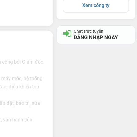
Xem công ty
Chat trực tuyến
ĐĂNG NHẬP NGAY
n công bởi Giám đốc
ị, máy móc, hệ thống
tạo, điều khiển toà
ắp đặt, bảo trì, sửa
ặt, vận hành của