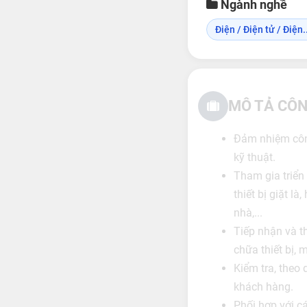
Ngành nghề
Điện / Điện tử / Điện..
MÔ TẢ CÔN
Đảm nhiệm công
kỹ thuật.
Tham gia triển 
thiết bị giặt l
nhà,...
Tiếp nhận và th
chữa thiết bị,
Kiểm tra, theo 
khách hàng.
Phối hợp với c