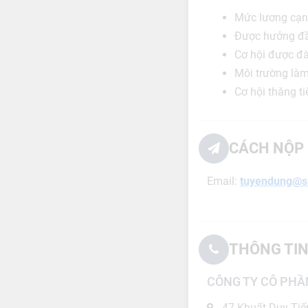
Mức lương cạnh
Được hưởng đầy
Cơ hội được đà
Môi trường làm
Cơ hội thăng ti
CÁCH NỘP 
Email:
tuyendung@s
THÔNG TIN
CÔNG TY CÔ PHẦ
47 Khuất Duy Tiế