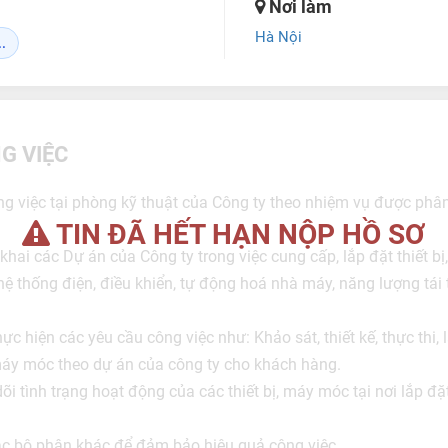
Nơi làm
Hà Nội
.
G VIỆC
 việc tại phòng kỹ thuật của Công ty theo nhiệm vụ được phâ
TIN ĐÃ HẾT HẠN NỘP HỒ SƠ
khai các Dự án của Công ty trong việc cung cấp, lắp đặt thiết b
à, hệ thống điện, điều khiển, tự động hoá nhà máy, năng lượng tái 
ực hiện các yêu cầu công việc như: Khảo sát, thiết kế, thực thi, l
 máy móc theo dự án của công ty cho khách hàng.
dõi tình trạng hoạt động của các thiết bị, máy móc tại nơi lắp đ
ác bộ phận khác để đảm bảo hiệu quả công việc.