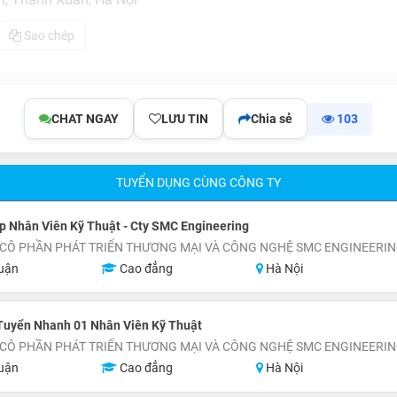
Sao chép
CHAT NGAY
LƯU TIN
Chia sẻ
103
TUYỂN DỤNG CÙNG CÔNG TY
 Nhân Viên Kỹ Thuật - Cty SMC Engineering
 CÔ PHẦN PHÁT TRIỂN THƯƠNG MẠI VÀ CÔNG NGHỆ SMC ENGINEERI
uận
Cao đẳng
Hà Nội
Tuyển Nhanh 01 Nhân Viên Kỹ Thuật
 CÔ PHẦN PHÁT TRIỂN THƯƠNG MẠI VÀ CÔNG NGHỆ SMC ENGINEERI
uận
Cao đẳng
Hà Nội