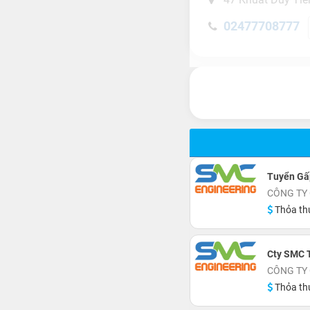
02477708777
Tuyển Gấp
CÔNG TY
Thỏa th
Cty SMC 
CÔNG TY
Thỏa th