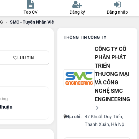
Tạo CV
Đăng ký
Đăng nhập
NG
›
SMC - Tuyển Nhân Viên Kỹ Thuật-01
THÔNG TIN CÔNG TY
CÔNG TY CÔ
PHẦN PHÁT
LƯU TIN
TRIỂN
THƯƠNG MẠI
VÀ CÔNG
NGHỆ SMC
ENGINEERING
ương
thuận
Địa chỉ:
47 Khuất Duy Tiến,
Thanh Xuân, Hà Nội