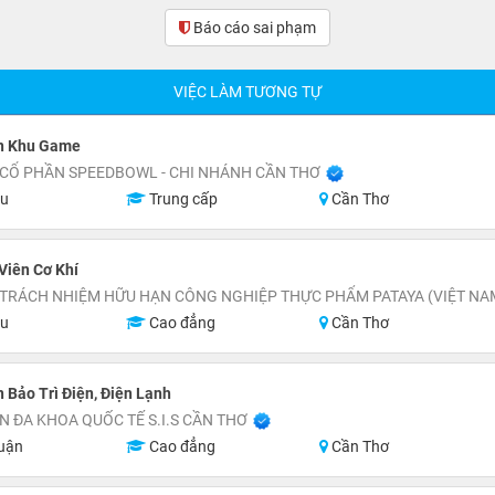
Báo cáo sai phạm
VIỆC LÀM TƯƠNG TỰ
n Khu Game
 CỔ PHẦN SPEEDBOWL - CHI NHÁNH CẦN THƠ
ệu
Trung cấp
Cần Thơ
Viên Cơ Khí
 TRÁCH NHIỆM HỮU HẠN CÔNG NGHIỆP THỰC PHẨM PATAYA (VIỆT NA
ệu
Cao đẳng
Cần Thơ
 Bảo Trì Điện, Điện Lạnh
N ĐA KHOA QUỐC TẾ S.I.S CẦN THƠ
uận
Cao đẳng
Cần Thơ