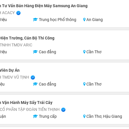
n Tư Vấn Bán Hàng Điện Máy Samsung An Giang
H ACACY
riệu
Trung học Phổ thông
An Giang
Hiện Trường, Cán Bộ Thi Công
 TNHH TMDV ARIC
riệu
Cao đẳng
Cần Thơ
Viên Dự Án
 TMDV VŨ TỊNH
iệu
Cao đẳng
Cần Thơ
n Vận Hành Máy Sấy Trái Cây
CỔ PHẦN TẬP ĐOÀN TIẾN THỊNH
uận
Trung cấp
Cần Thơ, Hậu Giang