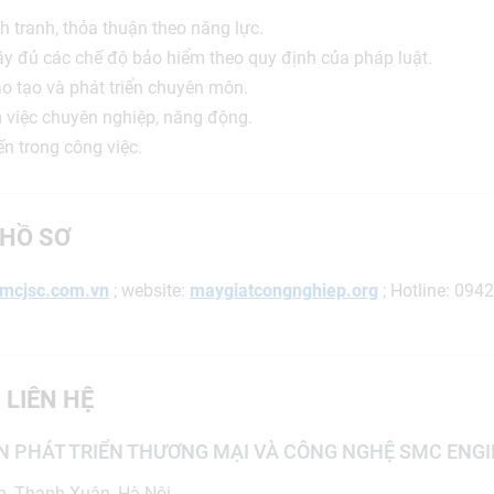
 tranh, thỏa thuận theo năng lực.
 đủ các chế độ bảo hiểm theo quy định của pháp luật.
o tạo và phát triển chuyên môn.
 việc chuyên nghiệp, năng động.
ến trong công việc.
HỒ SƠ
mcjsc.com.vn
; website:
maygiatcongnghiep.org
; Hotline: 094
 LIÊN HỆ
N PHÁT TRIỂN THƯƠNG MẠI VÀ CÔNG NGHỆ SMC ENG
n, Thanh Xuân, Hà Nội