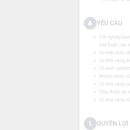
YÊU CẦU
Tốt nghiệp trun
hóa hoặc các n
Có kiến thức về
Có khả năng đọ
Có kinh nghiệm 
Nhanh nhẹn, cẩ
Có khả năng là
Chịu được áp lự
Có khả năng sử
QUYỀN LỢI