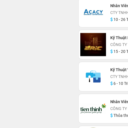
Nhân Viê
CTY TNH
10 - 26 T
Kỹ Thuật 
CÔNG TY
15 - 20 T
Kỹ Thuật 
CTY TNHH
6 - 10 Tr
Nhân Viê
CÔNG TY 
Thỏa th