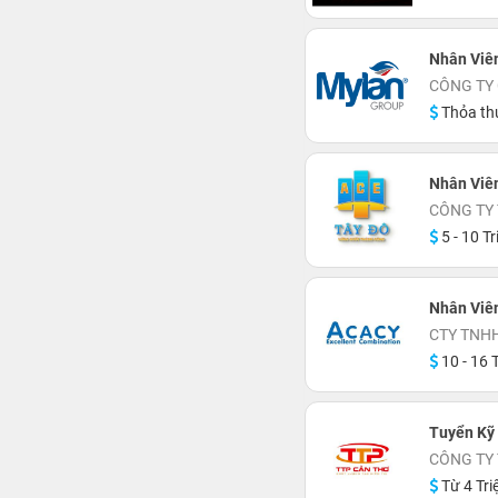
Nhân Viê
CÔNG TY
Thỏa th
Nhân Viê
CÔNG TY 
5 - 10 Tr
Nhân Viê
CTY TNH
10 - 16 T
Tuyển Kỹ
CÔNG TY
Từ 4 Tri