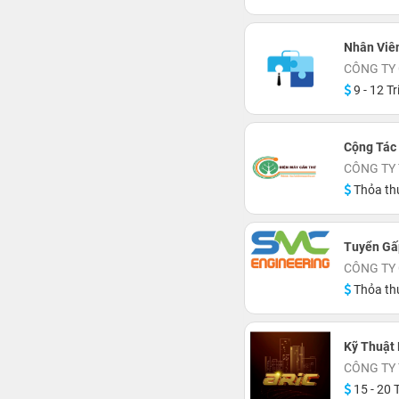
Nhân Viê
CÔNG TY 
9 - 12 Tr
Cộng Tác
CÔNG TY
Thỏa th
Tuyển Gấ
CÔNG TY
Thỏa th
Kỹ Thuật 
CÔNG TY
15 - 20 T