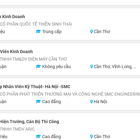
n Kinh Doanh
CỔ PHẦN QUỐC TẾ THIỀN SINH THÁI
iệu
Trung cấp
Cần Thơ
 Viên Kinh Doanh
 TNHH TM&DV ĐIỆN MÁY CẦN THƠ
uận
Không yêu cầu
Cần Thơ, Vĩnh Long, Hậu Giang, Sóc Trăng
p Nhân Viên Kỹ Thuật- Hà Nội -SMC
 CÔ PHẦN PHÁT TRIỂN THƯƠNG MẠI VÀ CÔNG NGHỆ SMC ENGINEERI
uận
Cao đẳng
Hà Nội
Hiện Trường, Cán Bộ Thi Công
 TNHH TMDV ARIC
riệu
Cao đẳng
Cần Thơ