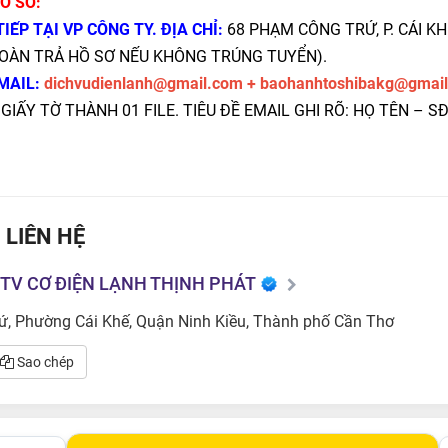
Ồ SƠ:
IẾP TẠI VP CÔNG TY. ĐỊA CHỈ:
68 PHẠM CÔNG TRỨ, P. CÁI KHẾ,
OÀN TRẢ HỒ SƠ NẾU KHÔNG TRÚNG TUYỂN).
EMAIL:
dichvudienlanh@gmail.com + baohanhtoshibakg@gmai
IẤY TỜ THÀNH 01 FILE. TIÊU ĐỀ EMAIL GHI RÕ: HỌ TÊN – SĐ
 LIÊN HỆ
TV CƠ ĐIỆN LẠNH THỊNH PHÁT
, Phường Cái Khế, Quận Ninh Kiều, Thành phố Cần Thơ
Sao chép