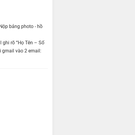
(Nộp bảng photo - hồ
l ghi rõ “Họ Tên – Số
i gmail vào 2 email: