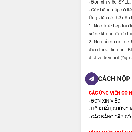
- Đơn xin việc, SYLL
- Các bằng cấp có li
Ứng viên có thể nộp 
1. Nộp trực tiếp tại
sơ sẽ không được hoà
2. Nộp hồ sơ online.
điện thoại liên hệ -
dichvudienlanh@gm
CÁCH NỘP 
CÁC ỨNG VIÊN CÓ N
- ĐƠN XIN VIỆC.
- HỘ KHẨU, CHỨNG 
- CÁC BẰNG CẤP CÓ