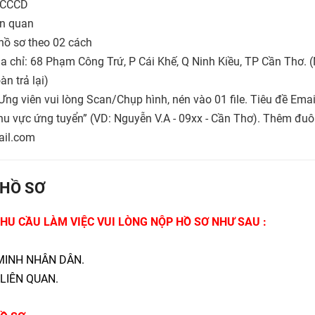
, CCCD
ên quan
hồ sơ theo 02 cách
 địa chỉ: 68 Phạm Công Trứ, P Cái Khế, Q Ninh Kiều, TP Cần Thơ. 
n trả lại)
 Ưng viên vui lòng Scan/Chụp hình, nén vào 01 file. Tiêu đề Emai
 Khu vực ứng tuyển” (VD: Nguyễn V.A - 09xx - Cần Thơ). Thêm đuô
ail.com
HỒ SƠ
HU CẦU LÀM VIỆC VUI LÒNG NỘP HỒ SƠ NHƯ SAU :
MINH NHÂN DÂN.
 LIÊN QUAN.