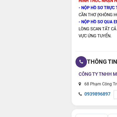
HÌNH THỨC NHẬN H
- NỘP HỒ SƠ TRỰC T
CẦN THƠ (KHÔNG H
- NỘP HỒ SƠ QUA 
LÒNG SCAN TẤT CẢ G
VỰC ỨNG TUYỂN.
THÔNG TIN
CÔNG TY TNHH M
68 Phạm Công Trứ
0939896897