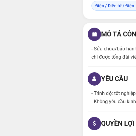
Điện / Điện tử / Điện..
MÔ TẢ CÔN
- Sửa chữa/bảo hành 
chỉ được tổng đài vi
YÊU CẦU
- Trình độ: tốt nghiệ
- Không yêu cầu kinh
QUYỀN LỢI