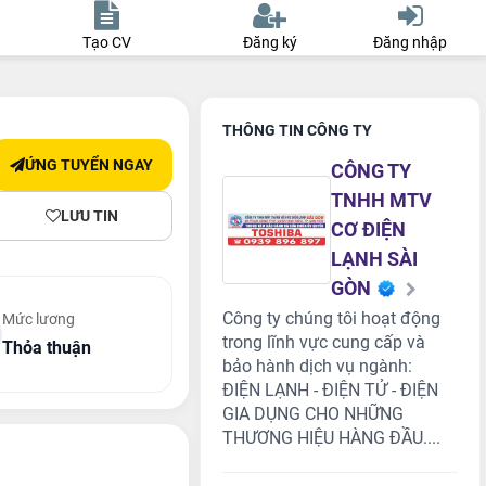
Tạo CV
Đăng ký
Đăng nhập
THÔNG TIN CÔNG TY
ỨNG TUYỂN NGAY
CÔNG TY
TNHH MTV
LƯU TIN
CƠ ĐIỆN
LẠNH SÀI
GÒN
Công ty chúng tôi hoạt động
Mức lương
trong lĩnh vực cung cấp và
Thỏa thuận
bảo hành dịch vụ ngành:
ĐIỆN LẠNH - ĐIỆN TỬ - ĐIỆN
GIA DỤNG CHO NHỮNG
THƯƠNG HIỆU HÀNG ĐẦU....