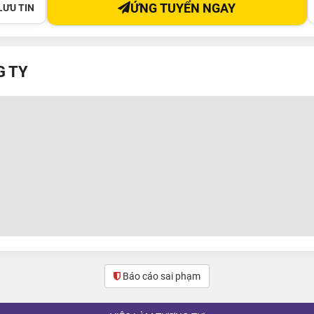
ỨNG TUYỂN NGAY
LƯU TIN
G TY
Báo cáo sai phạm
(0)