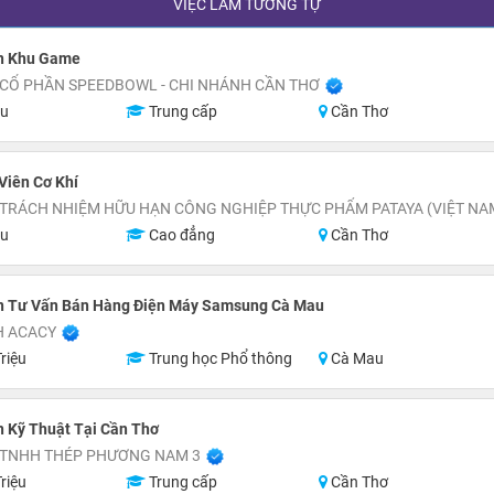
VIỆC LÀM TƯƠNG TỰ
n Khu Game
 CỔ PHẦN SPEEDBOWL - CHI NHÁNH CẦN THƠ
ệu
Trung cấp
Cần Thơ
Viên Cơ Khí
 TRÁCH NHIỆM HỮU HẠN CÔNG NGHIỆP THỰC PHẨM PATAYA (VIỆT NA
ệu
Cao đẳng
Cần Thơ
n Tư Vấn Bán Hàng Điện Máy Samsung Cà Mau
H ACACY
riệu
Trung học Phổ thông
Cà Mau
 Kỹ Thuật Tại Cần Thơ
 TNHH THÉP PHƯƠNG NAM 3
riệu
Trung cấp
Cần Thơ