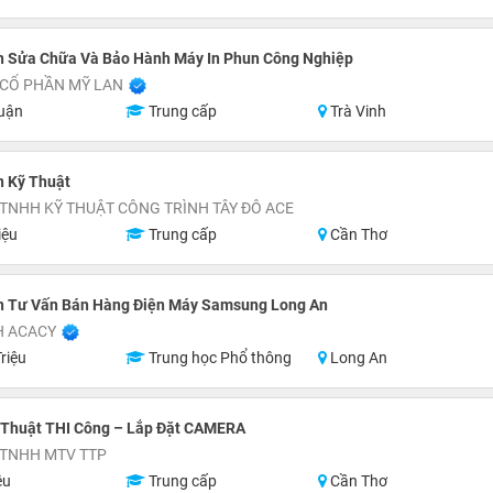
n Sửa Chữa Và Bảo Hành Máy In Phun Công Nghiệp
 CỔ PHẦN MỸ LAN
uận
Trung cấp
Trà Vinh
n Kỹ Thuật
TNHH KỸ THUẬT CÔNG TRÌNH TÂY ĐÔ ACE
iệu
Trung cấp
Cần Thơ
n Tư Vấn Bán Hàng Điện Máy Samsung Long An
H ACACY
riệu
Trung học Phổ thông
Long An
 Thuật THI Công – Lắp Đặt CAMERA
 TNHH MTV TTP
ệu
Trung cấp
Cần Thơ