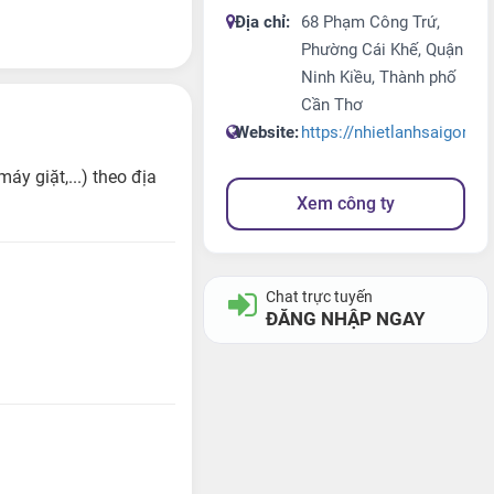
Địa chỉ:
68 Phạm Công Trứ,
Phường Cái Khế, Quận
Ninh Kiều, Thành phố
Cần Thơ
Website:
https://nhietlanhsaigon.vn
y giặt,...) theo địa
Xem công ty
Chat trực tuyến
ĐĂNG NHẬP NGAY