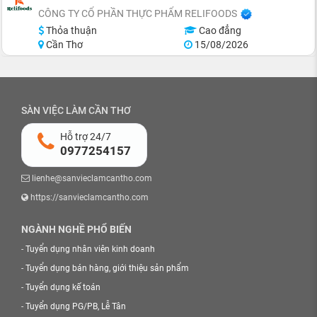
CÔNG TY CỔ PHẦN THỰC PHẨM RELIFOODS
Thỏa thuận
Cao đẳng
Cần Thơ
15/08/2026
SÀN VIỆC LÀM CẦN THƠ
Hỗ trợ 24/7
0977254157
lienhe@sanvieclamcantho.com
https://sanvieclamcantho.com
NGÀNH NGHỀ PHỔ BIẾN
-
Tuyển dụng nhân viên kinh doanh
-
Tuyển dụng bán hàng, giới thiệu sản phẩm
-
Tuyển dụng kế toán
-
Tuyển dụng PG/PB, Lễ Tân