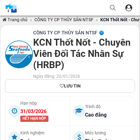
Trang chủ
›
CÔNG TY CP THỦY SẢN NTSF
›
KCN Thốt Nốt - Chu
CÔNG TY CP THỦY SẢN NTSF
KCN Thốt Nốt - Chuyên
Viên Đối Tác Nhân Sự
(HRBP)
Ngày đăng: 20/01/2026
LƯU TIN
Hạn nộp
Trình độ
31/03/2026
Cao đẳng
HẾT HẠN NỘP
Kinh nghiệm
Mức lương