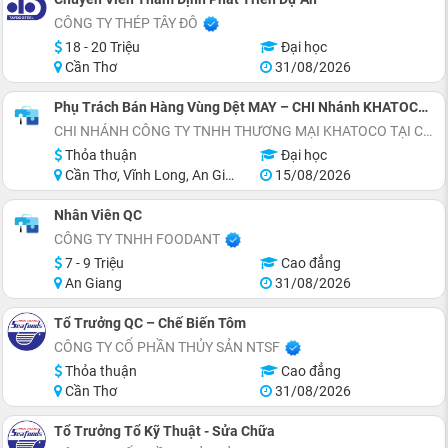
CÔNG TY THÉP TÂY ĐÔ
18 - 20 Triệu
Đại học
Cần Thơ
31/08/2026
Phụ Trách Bán Hàng Vùng Dệt MAY – CHI Nhánh KHATOCO Cần Thơ
CHI NHÁNH CÔNG TY TNHH THƯƠNG MẠI KHATOCO TẠI CẦN THƠ
Thỏa thuận
Đại học
Cần Thơ, Vĩnh Long, An Giang, Đồng Tháp, Cà Mau
15/08/2026
Nhân Viên QC
CÔNG TY TNHH FOODANT
7 - 9 Triệu
Cao đẳng
An Giang
31/08/2026
Tổ Trưởng QC – Chế Biến Tôm
CÔNG TY CỔ PHẦN THỦY SẢN NTSF
Thỏa thuận
Cao đẳng
Cần Thơ
31/08/2026
Tổ Trưởng Tổ Kỹ Thuật - Sửa Chữa