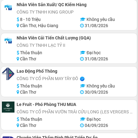
Nhân Viên Sản Xuất/ QC Kiểm Hàng
CÔNG TY TNHH KING GROUP
8 - 10 Triệu
Không yêu cầu
Cần Thơ, Hậu Giang
31/08/2026
Nhân Viên Cải Tiến Chất Lượng (GQA)
CÔNG TY TNHH LẠC TỶ II
Thỏa thuận
Đại học
Cần Thơ
31/08/2026
Lao Động Phổ Thông
CÔNG TY CỔ PHẦN MAY TÂY ĐÔ
Thỏa thuận
Không yêu cầu
Cần Thơ
30/09/2026
Le Fruit - Phó Phòng THU MUA
CÔNG TY CỔ PHẦN VƯỜN TRÁI CỬU LONG (LES VERGERS DU MÉKONG)
Thỏa thuận
Đại học
Cần Thơ
04/09/2026
Chuyên Viên Thẩm Định Phát Triển Dự Án