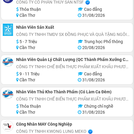
CÔNG TY CỔ PHẦN THỦY SẢN NTSF
Thỏa thuận
Cao đẳng
Cần Thơ
31/08/2026
Nhân Viên Sản Xuất
CÔNG TY TNHH TMDV SX ĐỒNG PHỤC VÀ QUÀ TẶNG NGÔI SAO XANH
5 - 7 Triệu
Trung học Phổ thông
Cần Thơ
20/08/2026
Nhân Viên Quản Lý Chất Lượng (QC Thành Phẩm Xưởng Chế Biến Cá Tra – Có Làm Ca Đêm)
CÔNG TY TNHH CHẾ BIẾN THỰC PHẨM XUẤT KHẨU PHƯƠNG ĐÔNG
9 - 11 Triệu
Cao đẳng
Cần Thơ
31/08/2026
Nhân Viên Thủ Kho Thành Phẩm (Có Làm Ca Đêm)
CÔNG TY TNHH CHẾ BIẾN THỰC PHẨM XUẤT KHẨU PHƯƠNG ĐÔNG
Thỏa thuận
Chứng chỉ nghề
Cần Thơ
31/08/2026
Công Nhân MAY Công Nghiệp
CÔNG TY TNHH KWONG LUNG MEKO