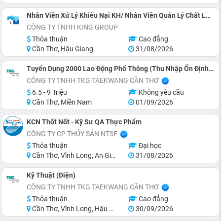
Nhân Viên Xử Lý Khiếu Nại KH/ Nhân Viên Quản Lý Chất Lượng
CÔNG TY TNHH KING GROUP
Thỏa thuận
Cao đẳng
Cần Thơ, Hậu Giang
31/08/2026
Tuyển Dụng 2000 Lao Động Phổ Thông (Thu Nhập Ổn Định Từ 6,9 - 9.2 Triệu)
CÔNG TY TNHH TKG TAEKWANG CẦN THƠ
6.5 - 9 Triệu
Không yêu cầu
Cần Thơ, Miền Nam
01/09/2026
KCN Thốt Nốt - Kỹ Sư QA Thực Phẩm
CÔNG TY CP THỦY SẢN NTSF
Thỏa thuận
Đại học
Cần Thơ, Vĩnh Long, An Giang, Đồng Tháp, Tiền Giang, Hồ Chí Minh
31/08/2026
Kỹ Thuật (Điện)
CÔNG TY TNHH TKG TAEKWANG CẦN THƠ
Thỏa thuận
Cao đẳng
Cần Thơ, Vĩnh Long, Hậu Giang, Sóc Trăng, Miền Nam
30/09/2026