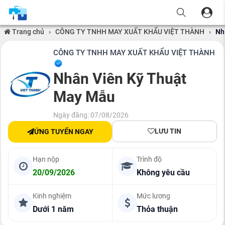
Trang chủ
›
CÔNG TY TNHH MAY XUẤT KHẨU VIỆT THÀNH
›
Nh
CÔNG TY TNHH MAY XUẤT KHẨU VIỆT THÀNH
Nhân Viên Kỹ Thuật
May Mẫu
Ngày đăng: 07/08/2026
LƯU TIN
ỨNG TUYỂN NGAY
Hạn nộp
Trình độ
20/09/2026
Không yêu cầu
Kinh nghiệm
Mức lương
Dưới 1 năm
Thỏa thuận