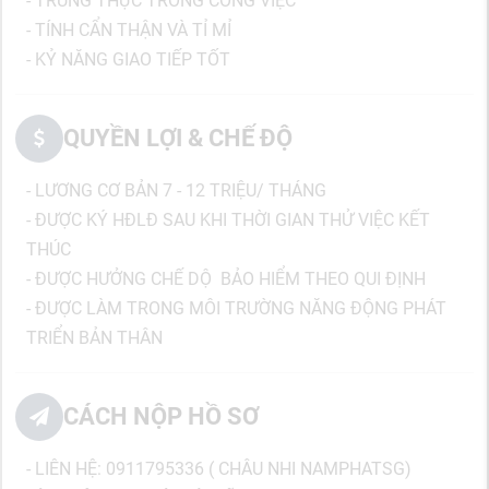
- TRUNG THỰC TRONG CÔNG VIỆC
- TÍNH CẨN THẬN VÀ TỈ MỈ
- KỶ NĂNG GIAO TIẾP TỐT
QUYỀN LỢI & CHẾ ĐỘ
- LƯƠNG CƠ BẢN 7 - 12 TRIỆU/ THÁNG
- ĐƯỢC KÝ HĐLĐ SAU KHI THỜI GIAN THỬ VIỆC KẾT
THÚC
- ĐƯỢC HƯỞNG CHẾ DỘ BẢO HIỂM THEO QUI ĐỊNH
- ĐƯỢC LÀM TRONG MÔI TRƯỜNG NĂNG ĐỘNG PHÁT
TRIỂN BẢN THÂN
CÁCH NỘP HỒ SƠ
- LIÊN HỆ: 0911795336 ( CHÂU NHI NAMPHATSG)