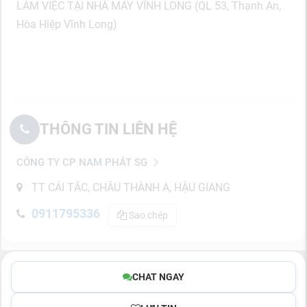
LÀM VIỆC TẠI NHÀ MÁY VĨNH LONG (QL 53, Thạnh An,
Hòa Hiệp Vĩnh Long)
THÔNG TIN LIÊN HỆ
CÔNG TY CP NAM PHÁT SG
TT CÁI TĂC, CHÂU THÀNH A, HẬU GIANG
0911795336
Sao chép
CHAT NGAY