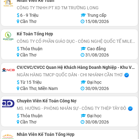
Nhân Viên Kế Toán
CÔNG TY TNHH PT XD TM TRƯỜNG LONG
6 - 9 Triệu
Trung cấp
Cần Thơ
15/08/2026
Kế Toán Tổng Hợp
CÔNG TY CỔ PHẦN GIÁO DỤC - CÔNG NGHỆ QUỐC TẾ MILESTONES
Thỏa thuận
Cao đẳng
Cần Thơ
31/08/2026
CV/CVC/CVCC Quan Hệ Khách Hàng Doanh Nghiệp - Khu Vực Cần Thơ
NGÂN HÀNG TMCP QUỐC DÂN - CHI NHÁNH CẦN THƠ
Từ 15 Triệu
Đại học
Cần Thơ, Miền Nam
30/09/2026
Chuyên Viên Kế Toán Công Nợ
MS. HƯỜNG - PHÒNG NHÂN SỰ - CÔNG TY THÉP TÂY ĐÔ
Thỏa thuận
Đại học
Cần Thơ
30/08/2026
Nhân Viên Kế Toán Tổng Hợp