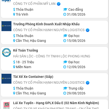
CÔNG TY CỔ PHẦN MỸ LAN
Thỏa thuận
Cao đẳng
Trà Vinh
31/08/2026
Trưởng Phòng Kinh Doanh Xuất Nhập Khẩu
CÔNG TY CỔ PHẦN HẠNH NGUYÊN LOGISTICS
Thỏa thuận
Đại học
Cần Thơ, Hậu Giang
15/08/2026
Kế Toán Trưởng
HẢI SẢN LỘC - CÔNG TY TNHH LỘC PHONG HƯNG
18 - 25 Triệu
Đại học
Miền Nam
12/09/2026
Tài Xế Xe Container (Gấp)
CÔNG TY CỔ PHẦN HẠNH NGUYÊN LOGISTICS
Thỏa thuận
Trung cấp
Cần Thơ, Hậu Giang
29/08/2026
Lái Xe Tuyến - Hạng GPLX Dấu E (02 Năm Kinh Nghiệm)
CÔNG TY CP XE KHÁCH PHƯƠNG TRANG - CN CẦN THƠ