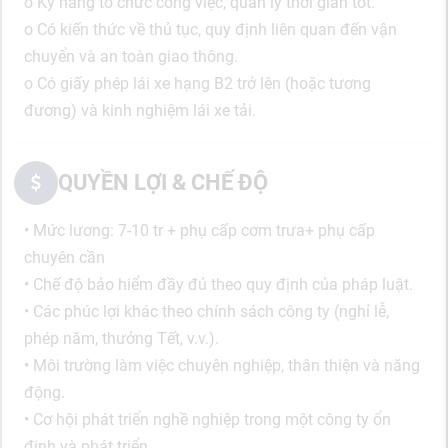
o Kỹ năng tổ chức công việc, quản lý thời gian tốt.
o Có kiến thức về thủ tục, quy định liên quan đến vận
chuyển và an toàn giao thông.
o Có giấy phép lái xe hạng B2 trở lên (hoặc tương
đương) và kinh nghiệm lái xe tải.
QUYỀN LỢI & CHẾ ĐỘ
• Mức lương: 7-10 tr + phụ cấp cơm trưa+ phụ cấp
chuyên cần
• Chế độ bảo hiểm đầy đủ theo quy định của pháp luật.
• Các phúc lợi khác theo chính sách công ty (nghỉ lễ,
phép năm, thưởng Tết, v.v.).
• Môi trường làm việc chuyên nghiệp, thân thiện và năng
động.
• Cơ hội phát triển nghề nghiệp trong một công ty ổn
định và phát triển.