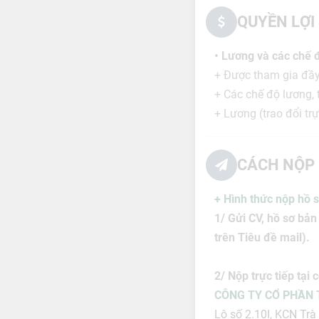
QUYỀN LỢI
• Lương và các chế 
+ Được tham gia đầy
+ Các chế độ lương, 
+ Lương (trao đổi trự
CÁCH NỘP 
+ Hình thức nộp hồ s
1/ Gửi CV, hồ sơ bản
trên Tiêu đề mail).
2/ Nộp trực tiếp tại c
CÔNG TY CỔ PHẦN
Lô số 2.10I, KCN Trà