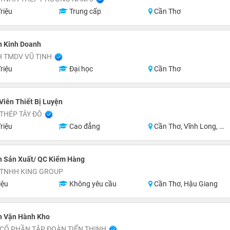
riệu
Trung cấp
Cần Thơ
n Kinh Doanh
 TMDV VŨ TỊNH
riệu
Đại học
Cần Thơ
Viên Thiết Bị Luyện
THÉP TÂY ĐÔ
riệu
Cao đẳng
Cần Thơ, Vĩnh Long, An Giang
n Sản Xuất/ QC Kiểm Hàng
 TNHH KING GROUP
iệu
Không yêu cầu
Cần Thơ, Hậu Giang
n Vận Hành Kho
CỔ PHẦN TẬP ĐOÀN TIẾN THỊNH