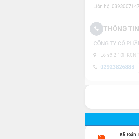
Liên hệ: 039300714
THÔNG TIN
CÔNG TY CỔ PHẦ
Lô số 2.10I, KCN 
02923826888
Kế Toán 