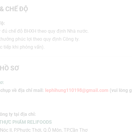
 & CHẾ ĐỘ
độ:
 đủ chế độ BHXH theo quy định Nhà nước.
thưởng phúc lợi theo quy định Công ty.
c tiếp khi phỏng vấn).
HỒ SƠ
ơ:
 chụp về địa chỉ mail:
lephihung110198@gmail.com
(vui lòng g
ông ty tại địa chỉ:
 THỰC PHẨM RELIFOODS
 Nóc II, P.Phước Thới, Q.Ô Môn, TP.Cần Thơ