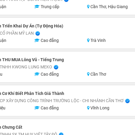
uận
Trung cấp
Cần Thơ, Hậu Giang
 Triển Khai Dự Án (Tự Động Hóa)
 CỔ PHẦN MỸ LAN
uận
Cao đẳng
Trà Vinh
n THU MUA Lông Vũ - Tiếng Trung
 TNHH KWONG LUNG MEKO
ệu
Cao đẳng
Cần Thơ
 Cơ Khí Biết Phân Tích Giá Thành
CP XÂY DỰNG CÔNG TRÌNH TRƯỜNG LỘC - CHI NHÁNH CẦN THƠ
iệu
Cao đẳng
Vĩnh Long
n Chưng Cất
TNHH SX TM HUY VIỆT TÂY ĐÔ