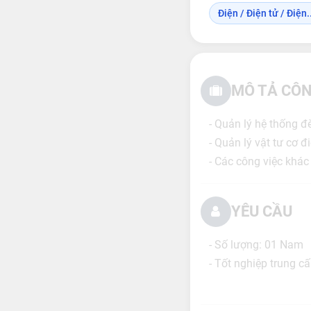
Điện / Điện tử / Điện..
MÔ TẢ CÔN
- Quản lý hệ thống đ
- Quản lý vật tư cơ đ
- Các công việc khác
YÊU CẦU
- Số lượng: 01 Nam
- Tốt nghiệp trung cấ