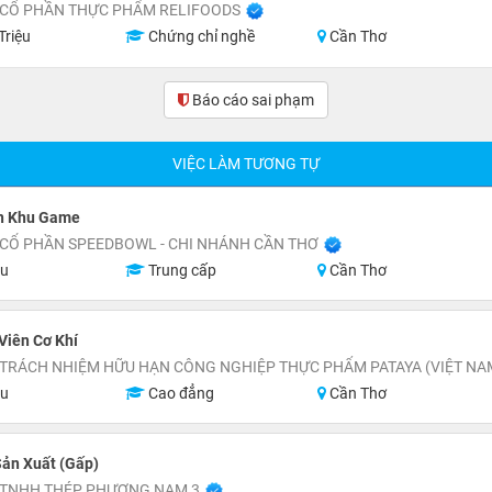
 CỔ PHẦN THỰC PHẨM RELIFOODS
Triệu
Chứng chỉ nghề
Cần Thơ
Báo cáo sai phạm
(1)
VIỆC LÀM TƯƠNG TỰ
n Khu Game
 CỔ PHẦN SPEEDBOWL - CHI NHÁNH CẦN THƠ
ệu
Trung cấp
Cần Thơ
Viên Cơ Khí
 TRÁCH NHIỆM HỮU HẠN CÔNG NGHIỆP THỰC PHẨM PATAYA (VIỆT NA
ệu
Cao đẳng
Cần Thơ
ản Xuất (Gấp)
 TNHH THÉP PHƯƠNG NAM 3