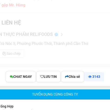
7
gặp Mr. Hùng
 LIÊN HỆ
N THỰC PHẨM RELIFOODS
Trà Nóc II, Phường Phước Thới, Thành phố Cần Thơ
Sao chép
CHAT NGAY
LƯU TIN
Chia sẻ
3143
TUYỂN DỤNG CÙNG CÔNG TY
Tổng Hợp