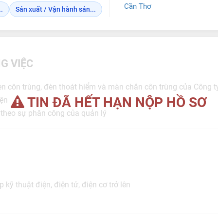
Cần Thơ
.
Sản xuất / Vận hành sản...
G VIỆC
èn côn trùng, đèn thoát hiểm và màn chắn côn trùng của Công t
TIN ĐÃ HẾT HẠN NỘP HỒ SƠ
iện
 theo sự phân công của quản lý
p kỹ thuật điện, điện tử, điện cơ trở lên