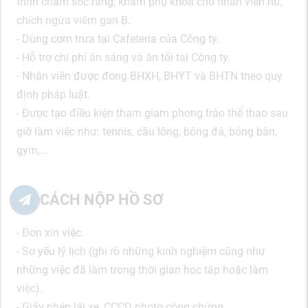
trình chăm sóc răng, khám phụ khoa cho nhân viên nữ,
chích ngừa viêm gan B.
- Dùng cơm trưa tại Cafeteria của Công ty.
- Hỗ trợ chi phí ăn sáng và ăn tối tại Công ty.
- Nhân viên được đóng BHXH, BHYT và BHTN theo quy
định pháp luật.
- Được tạo điều kiện tham giam phong trào thể thao sau
giờ làm việc như: tennis, cầu lông, bóng đá, bóng bàn,
gym,...
CÁCH NỘP HỒ SƠ
- Đơn xin việc.
- Sơ yếu lý lịch (ghi rõ những kinh nghiệm cũng như
những việc đã làm trong thời gian học tập hoặc làm
việc).
- Giấy phép lái xe, CCCD photo công chứng.