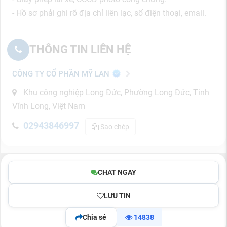
- Hồ sơ phải ghi rõ địa chỉ liên lạc, số điện thoại, email.
THÔNG TIN LIÊN HỆ
CÔNG TY CỔ PHẦN MỸ LAN
Khu công nghiệp Long Đức, Phường Long Đức, Tỉnh
Vĩnh Long, Việt Nam
02943846997
Sao chép
CHAT NGAY
LƯU TIN
Chia sẻ
14838