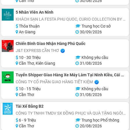
Cần Thơ
30/08/2026
5 Nhân Viên An Ninh
KHÁCH SẠN LA FESTA PHU QUOC, CURIO COLLECTION BY HILTON - TỌA LẠC THỊ TRẤN HOÀNG HÔN, AN THỚI, ĐẶC KHU PHÚ QUỐC
Thỏa thuận
Trung học Cơ sở
An Giang
30/09/2026
Chiến Binh Giao Nhận Hàng Phú Quốc
J&T EXPRESS CẦN THƠ
10 - 30 Triệu
Không yêu cầu
Cần Thơ, Kiên Giang
31/08/2026
Tuyển Shipper Giao Hàng Xe Máy Làm Tại Ninh Kiều, Cái Răng
CÔNG TY CỔ PHẦN GIAO HÀNG TIẾT KIỆM
10 - 15 Triệu
Không yêu cầu
Cần Thơ
31/08/2026
Tài Xế Bằng B2
CÔNG TY TNHH TMDV SX ĐỒNG PHỤC VÀ QUÀ TẶNG NGÔI SAO XANH
6 - 9 Triệu
Trung học Phổ thông
Cần Thơ
20/08/2026