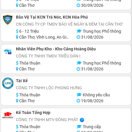
Cần Thơ
30/09/2026
Bảo Vệ Tại KCN Trà Nóc, KCN Hòa Phú
CN CÔNG TY CP TMDV BẢO VỆ NGÀY & ĐÊM TẠI CẦN THƠ
6 - 12 Triệu
Trung học Phổ thông
Cần Thơ, Vĩnh Long, An Giang, Kiên Giang, Hậu Giang, Sóc Trăng
31/08/2026
Nhân Viên Phụ Kho - Kho Cảng Hoàng Diệu
CÔNG TY TNHH TMDV TRIỀU DÂN I
Thỏa thuận
Trung học Phổ thông
Cần Thơ
31/08/2026
Tài Xế
CÔNG TY TNHH LỘC PHONG HƯNG
Thỏa thuận
Không yêu cầu
Cần Thơ
19/08/2026
Kế Toán Tổng Hợp
CÔNG TY TNHH MTV ĐÔNG PHÁT
Thỏa thuận
Trung cấp