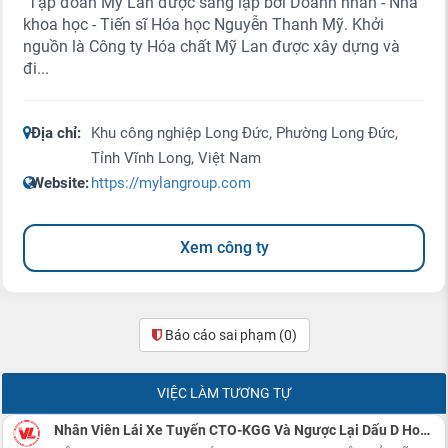
"Tập đoàn Mỹ Lan được sáng lập bởi Doanh nhân - Nhà
khoa học - Tiến sĩ Hóa học Nguyễn Thanh Mỹ. Khởi
nguồn là Công ty Hóa chất Mỹ Lan được xây dựng và
đi...
Địa chỉ:
Khu công nghiệp Long Đức, Phường Long Đức,
Tỉnh Vĩnh Long, Việt Nam
Website:
https://mylangroup.com
Xem công ty
Báo cáo sai phạm
(0)
VIỆC LÀM TƯƠNG TỰ
Nhân Viên Lái Xe Tuyến CTO-KGG Và Ngược Lại Dấu D Hoặc Dấu E