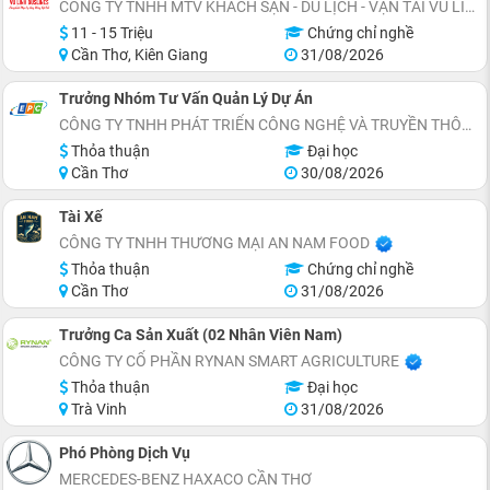
CÔNG TY TNHH MTV KHÁCH SẠN - DU LỊCH - VẬN TẢI VŨ LINH
11 - 15 Triệu
Chứng chỉ nghề
Cần Thơ, Kiên Giang
31/08/2026
Trưởng Nhóm Tư Vấn Quản Lý Dự Án
CÔNG TY TNHH PHÁT TRIỂN CÔNG NGHỆ VÀ TRUYỀN THÔNG EPC
Thỏa thuận
Đại học
Cần Thơ
30/08/2026
Tài Xế
CÔNG TY TNHH THƯƠNG MẠI AN NAM FOOD
Thỏa thuận
Chứng chỉ nghề
Cần Thơ
31/08/2026
Trưởng Ca Sản Xuất (02 Nhân Viên Nam)
CÔNG TY CỔ PHẦN RYNAN SMART AGRICULTURE
Thỏa thuận
Đại học
Trà Vinh
31/08/2026
Phó Phòng Dịch Vụ
MERCEDES-BENZ HAXACO CẦN THƠ