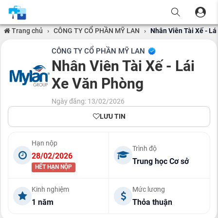
Trang chủ
›
CÔNG TY CỔ PHẦN MỸ LAN
›
Nhân Viên Tài Xế - L
CÔNG TY CỔ PHẦN MỸ LAN
Nhân Viên Tài Xế - Lái
Xe Văn Phòng
Ngày đăng: 13/02/2026
LƯU TIN
Hạn nộp
Trình độ
28/02/2026
Trung học Cơ sở
HẾT HẠN NỘP
Kinh nghiệm
Mức lương
1 năm
Thỏa thuận