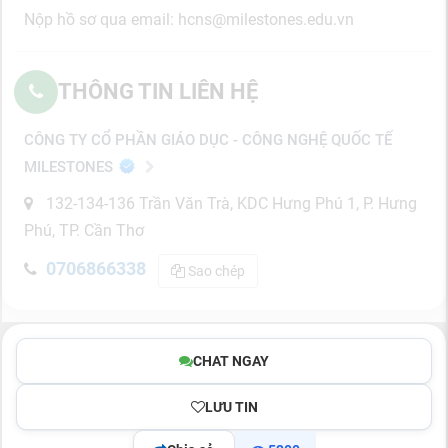
Nộp hồ sơ qua email: hcns@milestones.edu.vn
THÔNG TIN LIÊN HỆ
CÔNG TY CỔ PHẦN GIÁO DỤC - CÔNG NGHỆ QUỐC TẾ
MILESTONES
132-134-136 Trần Văn Trà, KDC Hưng Phú 1, P. Hưng
Phú, TP. Cần Thơ
0706866338
Sao chép
CHAT NGAY
LƯU TIN