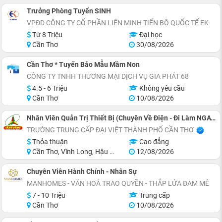
Trưởng Phòng Tuyển SINH
VPĐD CÔNG TY CỔ PHẦN LIÊN MINH TIẾN BỘ QUỐC TẾ EK
Từ 8 Triệu
Đại học
Cần Thơ
30/08/2026
Cần Thơ * Tuyển Bảo Mẫu Mầm Non
CÔNG TY TNHH THƯƠNG MẠI DỊCH VỤ GIA PHÁT 68
4.5 - 6 Triệu
Không yêu cầu
Cần Thơ
10/08/2026
Nhân Viên Quản Trị Thiết Bị (Chuyên Về Điện - Đi Làm NGAY)
TRƯỜNG TRUNG CẤP ĐẠI VIỆT THÀNH PHỐ CẦN THƠ
Thỏa thuận
Cao đẳng
Cần Thơ, Vĩnh Long, Hậu Giang
12/08/2026
Chuyên Viên Hành Chính - Nhân Sự
MANHOMES - VĂN HOÁ TRAO QUYỀN - THẮP LỬA ĐAM MÊ
7 - 10 Triệu
Trung cấp
Cần Thơ
10/08/2026