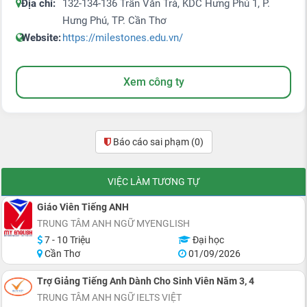
Địa chỉ:
132-134-136 Trần Văn Trà, KDC Hưng Phú 1, P.
Hưng Phú, TP. Cần Thơ
Website:
https://milestones.edu.vn/
Xem công ty
Báo cáo sai phạm
(0)
VIỆC LÀM TƯƠNG TỰ
Giáo Viên Tiếng ANH
TRUNG TÂM ANH NGỮ MYENGLISH
7 - 10 Triệu
Đại học
Cần Thơ
01/09/2026
Trợ Giảng Tiếng Anh Dành Cho Sinh Viên Năm 3, 4
TRUNG TÂM ANH NGỮ IELTS VIỆT