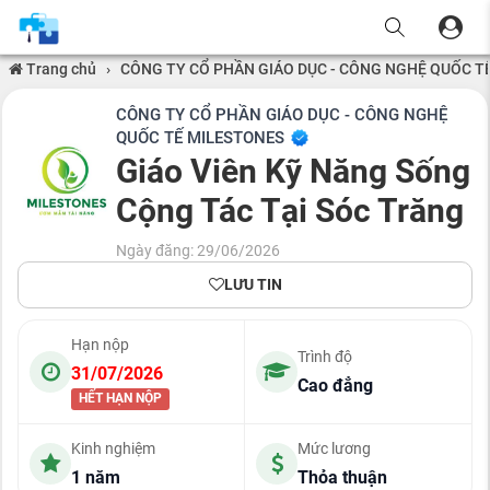
Trang chủ
›
CÔNG TY CỔ PHẦN GIÁO DỤC - CÔNG NGHỆ QUỐC T
CÔNG TY CỔ PHẦN GIÁO DỤC - CÔNG NGHỆ
QUỐC TẾ MILESTONES
Giáo Viên Kỹ Năng Sống
Cộng Tác Tại Sóc Trăng
Ngày đăng: 29/06/2026
LƯU TIN
Hạn nộp
Trình độ
31/07/2026
Cao đẳng
HẾT HẠN NỘP
Kinh nghiệm
Mức lương
1 năm
Thỏa thuận