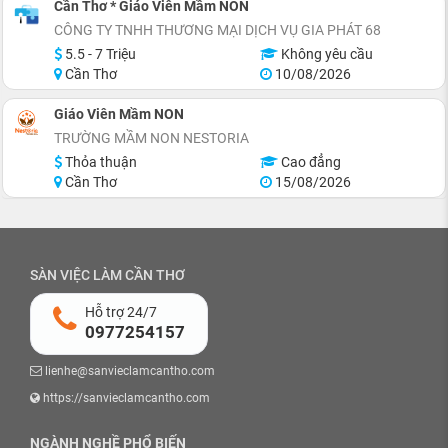
Cần Thơ * Giáo Viên Mầm NON
CÔNG TY TNHH THƯƠNG MẠI DỊCH VỤ GIA PHÁT 68
5.5 - 7 Triệu
Không yêu cầu
Cần Thơ
10/08/2026
Giáo Viên Mầm NON
TRƯỜNG MẦM NON NESTORIA
Thỏa thuận
Cao đẳng
Cần Thơ
15/08/2026
SÀN VIỆC LÀM CẦN THƠ
Hỗ trợ 24/7
0977254157
lienhe@sanvieclamcantho.com
https://sanvieclamcantho.com
NGÀNH NGHỀ PHỔ BIẾN