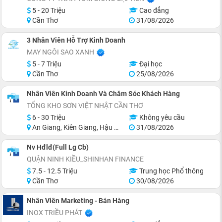
5 - 20 Triệu
Cao đẳng
Cần Thơ
31/08/2026
3 Nhân Viên Hỗ Trợ Kinh Doanh
MAY NGÔI SAO XANH
5 - 7 Triệu
Đại học
Cần Thơ
25/08/2026
Nhân Viên Kinh Doanh Và Chăm Sóc Khách Hàng
TỔNG KHO SƠN VIỆT NHẬT CẦN THƠ
6 - 30 Triệu
Không yêu cầu
An Giang, Kiên Giang, Hậu Giang, Sóc Trăng, Bạc Liêu, Cà Mau
31/08/2026
Nv Hđlđ(Full Lg Cb)
QUẬN NINH KIỀU_SHINHAN FINANCE
7.5 - 12.5 Triệu
Trung học Phổ thông
Cần Thơ
30/08/2026
Nhân Viên Marketing - Bán Hàng
INOX TRIỀU PHÁT