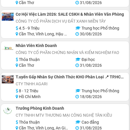
Cần Thơ
31/08/2026
Cơ Hội Việc Làm 2026: SALE CSKH & Nhân Viên Văn Phòng
CÔNG TY CỔ PHẦN DỊCH VỤ ĐẤT XANH MIỀN TÂY
4.5 - 9 Triệu
Trung học Phổ thông
Cần Thơ, Vĩnh Long, Hậu Giang, Sóc Trăng, Bạc Liêu
30/08/2026
Nhân Viên Kinh Doanh
CÔNG TY CỔ PHẦN CHỨNG NHẬN VÀ KIỂM NGHIỆM FAO
Thỏa thuận
Đại học
Cần Thơ
31/08/2026
T.uyển Gấp Nhân Sự Chính Thức KHO Phân Loại 📍 TP.HCM: Quận 12, Tân Bình, Bình Tân!
CTY TNHH AGARI
8 - 12 Triệu
Trung học Phổ thông
Hồ Chí Minh
18/08/2026
Trưởng Phòng Kinh Doanh
CTY TNHH MTV THƯƠNG MẠI CÔNG NGHỆ TÂN KIỀU
Thỏa thuận
Cao đẳng
Cần Thơ, Vĩnh Long, An Giang, Đồng Tháp, Sóc Trăng, Cà Mau
31/08/2026