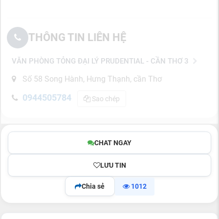
THÔNG TIN LIÊN HỆ
VĂN PHÒNG TỎNG ĐẠI LÝ PRUDENTIAL - CẦN THƠ 3
Số 58 Song Hành, Hưng Thạnh, cần Thơ
0944505784
Sao chép
CHAT NGAY
LƯU TIN
Chia sẻ
1012