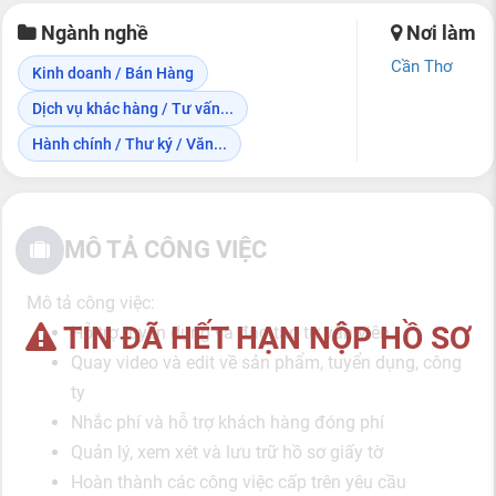
Ngành nghề
Nơi làm
Cần Thơ
Kinh doanh / Bán Hàng
Dịch vụ khác hàng / Tư vấn...
Hành chính / Thư ký / Văn...
MÔ TẢ CÔNG VIỆC
Mô tả công việc:
TIN ĐÃ HẾT HẠN NỘP HỒ SƠ
Hỗ trợ tuyển dụng và đào tạo tư vấn viên
Quay video và edit về sản phẩm, tuyển dụng, công
ty
Nhắc phí và hỗ trợ khách hàng đóng phí
Quản lý, xem xét và lưu trữ hồ sơ giấy tờ
Hoàn thành các công việc cấp trên yêu cầu