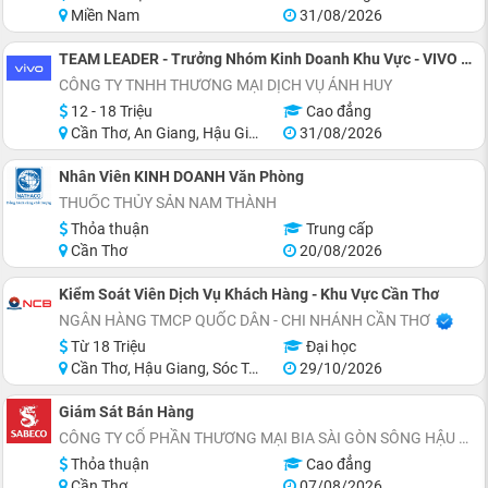
Miền Nam
31/08/2026
TEAM LEADER - Trưởng Nhóm Kinh Doanh Khu Vực - VIVO SMARTPHONE
CÔNG TY TNHH THƯƠNG MẠI DỊCH VỤ ÁNH HUY
12 - 18 Triệu
Cao đẳng
Cần Thơ, An Giang, Hậu Giang
31/08/2026
Nhân Viên KINH DOANH Văn Phòng
THUỐC THỦY SẢN NAM THÀNH
Thỏa thuận
Trung cấp
Cần Thơ
20/08/2026
Kiểm Soát Viên Dịch Vụ Khách Hàng - Khu Vực Cần Thơ
NGÂN HÀNG TMCP QUỐC DÂN - CHI NHÁNH CẦN THƠ
Từ 18 Triệu
Đại học
Cần Thơ, Hậu Giang, Sóc Trăng, Miền Nam
29/10/2026
Giám Sát Bán Hàng
CÔNG TY CỔ PHẦN THƯƠNG MẠI BIA SÀI GÒN SÔNG HẬU
Thỏa thuận
Cao đẳng
Cần Thơ
07/08/2026