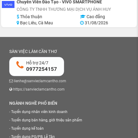
Chuyên Viên Đào Tạo - VIVO SMARTPHONE
CÔNG TY TNHH THƯƠNG MẠI DỊCH VỤ ÁNH HUY
Thỏa thuận
Cao đẳng
Bạc Liêu, Cà Mau
31/08/2026
SÀN VIỆC LÀM CẦN THƠ
Hỗ trợ 24/7
0977254157
lienhe@sanvieclamcantho.com
https://sanvieclamcantho.com
NGÀNH NGHỀ PHỔ BIẾN
-
Tuyển dụng nhân viên kinh doanh
-
Tuyển dụng bán hàng, giới thiệu sản phẩm
-
Tuyển dụng kế toán
-
Tuyển dụng PG/PB, Lễ Tân