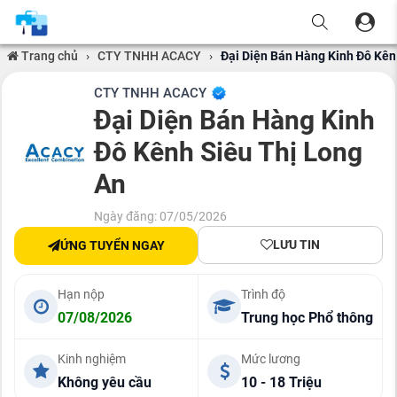
Trang chủ
›
CTY TNHH ACACY
›
Đại Diện Bán Hàng Kinh Đô Kên
CTY TNHH ACACY
Đại Diện Bán Hàng Kinh
Đô Kênh Siêu Thị Long
An
Ngày đăng: 07/05/2026
LƯU TIN
ỨNG TUYỂN NGAY
Hạn nộp
Trình độ
07/08/2026
Trung học Phổ thông
Kinh nghiệm
Mức lương
Không yêu cầu
10 - 18 Triệu