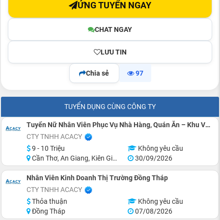
ỨNG TUYỂN NGAY
CHAT NGAY
LƯU TIN
Chia sẻ
97
TUYỂN DỤNG CÙNG CÔNG TY
Tuyển Nữ Nhân Viên Phục Vụ Nhà Hàng, Quán Ăn – Khu Vực Miền Tây
CTY TNHH ACACY
9 - 10 Triệu
Không yêu cầu
Cần Thơ, An Giang, Kiên Giang, Tiền Giang, Cà Mau, Long An
30/09/2026
Nhân Viên Kinh Doanh Thị Trường Đồng Tháp
CTY TNHH ACACY
Thỏa thuận
Không yêu cầu
Đồng Tháp
07/08/2026