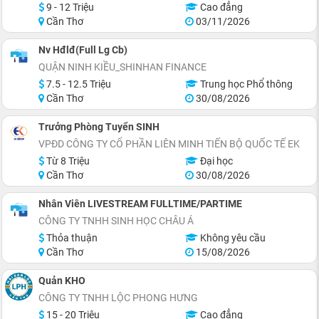
9 - 12 Triệu
Cao đẳng
Cần Thơ
03/11/2026
Nv Hđlđ(Full Lg Cb)
QUẬN NINH KIỀU_SHINHAN FINANCE
7.5 - 12.5 Triệu
Trung học Phổ thông
Cần Thơ
30/08/2026
Trưởng Phòng Tuyển SINH
VPĐD CÔNG TY CỔ PHẦN LIÊN MINH TIẾN BỘ QUỐC TẾ EK
Từ 8 Triệu
Đại học
Cần Thơ
30/08/2026
Nhân Viên LIVESTREAM FULLTIME/PARTIME
CÔNG TY TNHH SINH HỌC CHÂU Á
Thỏa thuận
Không yêu cầu
Cần Thơ
15/08/2026
Quản KHO
CÔNG TY TNHH LỘC PHONG HƯNG
15 - 20 Triệu
Cao đẳng