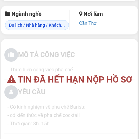
Ngành nghề
Nơi làm
Cần Thơ
Du lịch / Nhà hàng / Khách...
MÔ TẢ CÔNG VIỆC
- Thực hiện công việc pha chế
TIN ĐÃ HẾT HẠN NỘP HỒ SƠ
YÊU CẦU
- Có kinh nghiệm về pha chế Barista
- có kiến thức về pha chế cocktail
- Thời gian: 8h- 15h