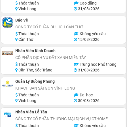
Thỏa thuận
Cao đẳng
Vĩnh Long
31/08/2026
Bảo Vệ
CÔNG TY CỔ PHẦN DU LỊCH CẦN THƠ
Thỏa thuận
Không yêu cầu
Cần Thơ
15/08/2026
Nhân Viên Kinh Doanh
CỔ PHẦN DỊCH VỤ ĐẤT XANH MIỀN TÂY
Thỏa thuận
Trung học Phổ thông
Cần Thơ, Sóc Trăng
31/08/2026
Quản Lý Buồng Phòng
KHÁCH SẠN SÀI GÒN VĨNH LONG
Thỏa thuận
Đại học
Vĩnh Long
30/08/2026
Nhân Viên Lễ Tân
CÔNG TY CỔ PHẦN THƯƠNG MẠI DỊCH VỤ CTHOME
Thỏa thuận
Không yêu cầu