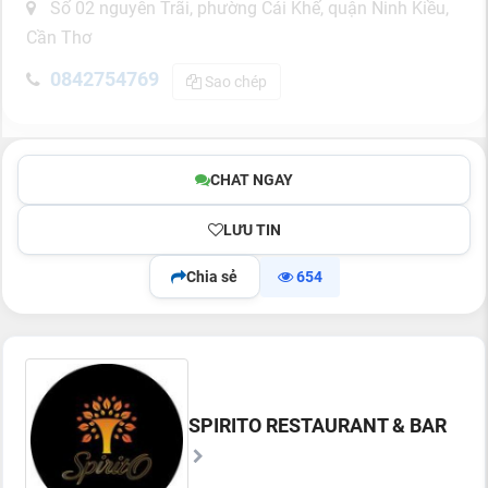
Số 02 nguyễn Trãi, phường Cái Khế, quận Ninh Kiều,
Cần Thơ
0842754769
Sao chép
CHAT NGAY
LƯU TIN
Chia sẻ
654
SPIRITO RESTAURANT & BAR