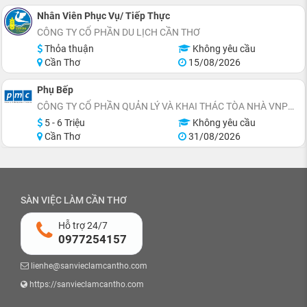
Nhân Viên Phục Vụ/ Tiếp Thực
CÔNG TY CỔ PHẦN DU LỊCH CẦN THƠ
Thỏa thuận
Không yêu cầu
Cần Thơ
15/08/2026
Phụ Bếp
CÔNG TY CỔ PHẦN QUẢN LÝ VÀ KHAI THÁC TÒA NHÀ VNPT (PMC)
5 - 6 Triệu
Không yêu cầu
Cần Thơ
31/08/2026
SÀN VIỆC LÀM CẦN THƠ
Hỗ trợ 24/7
0977254157
lienhe@sanvieclamcantho.com
https://sanvieclamcantho.com