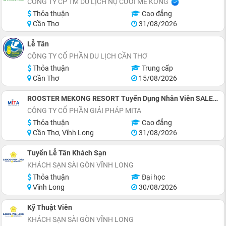
CÔNG TY CP TM DU LỊCH NỤ CƯỜI MÊ KÔNG
Thỏa thuận
Cao đẳng
Cần Thơ
31/08/2026
Lễ Tân
CÔNG TY CỔ PHẦN DU LỊCH CẦN THƠ
Thỏa thuận
Trung cấp
Cần Thơ
15/08/2026
ROOSTER MEKONG RESORT Tuyển Dụng Nhân Viên SALES (INBOUND & Phát Triển Đối Tác Lữ Hành)
CÔNG TY CỔ PHẦN GIẢI PHÁP MITA
Thỏa thuận
Cao đẳng
Cần Thơ, Vĩnh Long
31/08/2026
Tuyển Lễ Tân Khách Sạn
KHÁCH SẠN SÀI GÒN VĨNH LONG
Thỏa thuận
Đại học
Vĩnh Long
30/08/2026
Kỹ Thuật Viên
KHÁCH SẠN SÀI GÒN VĨNH LONG