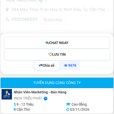
INOX TRIỀU PHÁT
29A Mậu Thân, P. An Hoà, Q. Ninh Kiều, Tp. Cần Thơ.
0939366555
Sao chép
CHAT NGAY
LƯU TIN
Chia sẻ
9676
TUYỂN DỤNG CÙNG CÔNG TY
Nhân Viên Marketing - Bán Hàng
INOX TRIỀU PHÁT
9 - 12 Triệu
Cao đẳng
Cần Thơ
03/11/2026