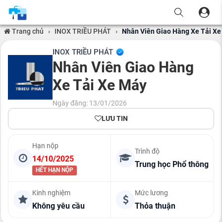
Trang chủ
›
INOX TRIỀU PHÁT
›
Nhân Viên Giao Hàng Xe Tải X
INOX TRIỀU PHÁT
Nhân Viên Giao Hàng
Xe Tải Xe Máy
Ngày đăng: 13/01/2026
LƯU TIN
Hạn nộp
Trình độ
14/10/2025
Trung học Phổ thông
HẾT HẠN NỘP
Kinh nghiệm
Mức lương
Không yêu cầu
Thỏa thuận