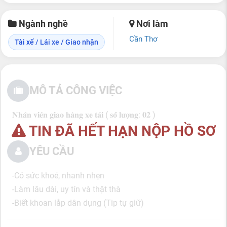
Ngành nghề
Nơi làm
Cần Thơ
Tài xế / Lái xe / Giao nhận
MÔ TẢ CÔNG VIỆC
𝐍𝐡𝐚̂𝐧 𝐯𝐢𝐞̂𝐧 𝐠𝐢𝐚𝐨 𝐡𝐚̀𝐧𝐠 𝐱𝐞 𝐭𝐚̉𝐢 ( 𝐬𝐨̂́ 𝐥𝐮̛𝐨̛̣𝐧𝐠: 𝟎𝟐 )
TIN ĐÃ HẾT HẠN NỘP HỒ SƠ
YÊU CẦU
-Có sức khoẻ, nhanh nhẹn
-Làm lâu dài, uy tín và thật thà
-Biết khoan lắp dân dụng (Tip tự giữ)