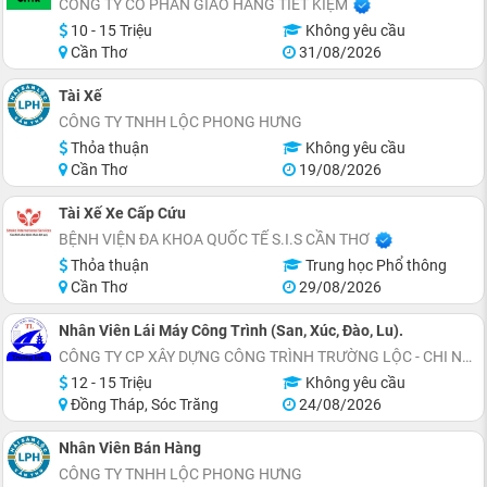
CÔNG TY CỔ PHẦN GIAO HÀNG TIẾT KIỆM
10 - 15 Triệu
Không yêu cầu
Cần Thơ
31/08/2026
Tài Xế
CÔNG TY TNHH LỘC PHONG HƯNG
Thỏa thuận
Không yêu cầu
Cần Thơ
19/08/2026
Tài Xế Xe Cấp Cứu
BỆNH VIỆN ĐA KHOA QUỐC TẾ S.I.S CẦN THƠ
Thỏa thuận
Trung học Phổ thông
Cần Thơ
29/08/2026
Nhân Viên Lái Máy Công Trình (San, Xúc, Đào, Lu).
CÔNG TY CP XÂY DỰNG CÔNG TRÌNH TRƯỜNG LỘC - CHI NHÁNH CẦN THƠ
12 - 15 Triệu
Không yêu cầu
Đồng Tháp, Sóc Trăng
24/08/2026
Nhân Viên Bán Hàng
CÔNG TY TNHH LỘC PHONG HƯNG