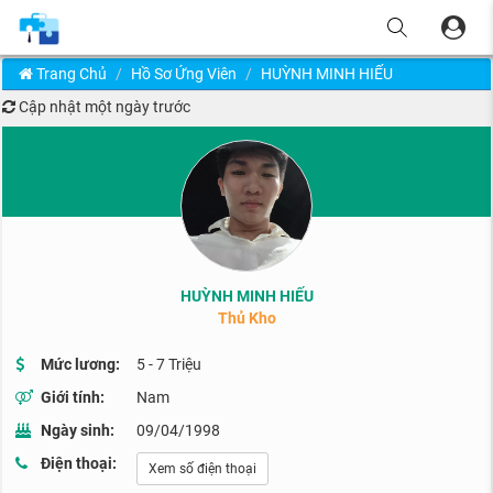
Trang Chủ
Hồ Sơ Ứng Viên
HUỲNH MINH HIẾU
Cập nhật
một ngày trước
HUỲNH MINH HIẾU
Thủ Kho
Mức lương:
5 - 7 Triệu
Giới tính:
Nam
Ngày sinh:
09/04/1998
Điện thoại:
Xem số điện thoại