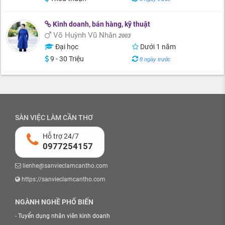
Kinh doanh, bán hàng, kỹ thuật
Võ Huỳnh Vũ Nhân
2003
Đại học
Dưới 1 năm
9 - 30 Triệu
8 ngày trước
SÀN VIỆC LÀM CẦN THƠ
Hỗ trợ 24/7
0977254157
lienhe@sanvieclamcantho.com
https://sanvieclamcantho.com
NGÀNH NGHỀ PHỔ BIẾN
-
Tuyển dụng nhân viên kinh doanh