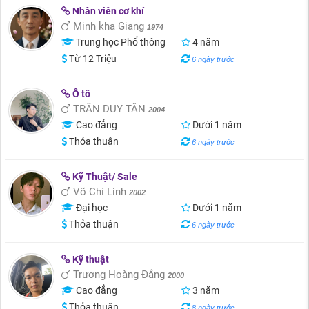
Nhân viên cơ khí
Minh kha Giang
1974
Trung học Phổ thông
4 năm
Từ 12 Triệu
6 ngày trước
Ô tô
TRẦN DUY TÂN
2004
Cao đẳng
Dưới 1 năm
Thỏa thuận
6 ngày trước
Kỹ Thuật/ Sale
Võ Chí Linh
2002
Đại học
Dưới 1 năm
Thỏa thuận
6 ngày trước
Kỹ thuật
Trương Hoàng Đẳng
2000
Cao đẳng
3 năm
Thỏa thuận
8 ngày trước