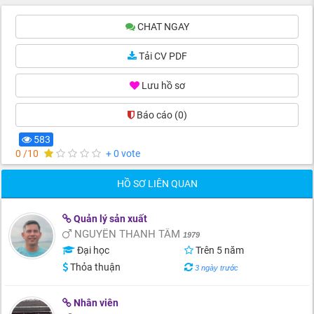
CHAT NGAY
Tải CV PDF
Lưu hồ sơ
Báo cáo
(0)
583
0 /10
+ 0 vote
HỒ SƠ LIÊN QUAN
Quản lý sản xuất
NGUYỄN THANH TÂM
1979
Đại học
Trên 5 năm
Thỏa thuận
3 ngày trước
Nhân viên