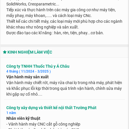
SolidWorks, Creoparametric...
Tiếp xúc và thực hành trên các máy gia công cơ như máy tiện,
mấy phay, máy khoan,..... và cách loại máy CNc.
Thiết kế các chi tiết máy, các loại máy mới phù hợp cho các ngành
khác nhau như nông nghiệp và sản xuất.
Được đào tạo các kĩ năng : hàn, rèn, tiện, phay...cơ bản.
KINH NGHIỆM LÀM VIỆC
Công ty TNHH Thuốc Thú y Á Châu
4 tháng ( 11/2024 - 3/2025 )
Vận hành máy sản xuất
Vận hành máy chiết rót, máy rửa chai lọ trong nhà máy, phát hiện
và khắc phục lỗi kịp thời trong quá trình vận hành, chỉnh sửa máy
khi gặp sự cố nhỏ....
Công ty xây dựng và thiết kế nội thất Trường Phát
1 năm
Nhân viên kỹ thuật
- Vânh hành máy CNC cắt gỗ công nghiệp