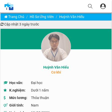
Trang Chủ
Hồ Sơ Ứng Viên
Huỳnh Văn Hiếu
Cập nhật
3 ngày trước
Huỳnh Văn Hiếu
Cơ khí
Học vấn:
Đại học
K.nghiệm:
Dưới 1 năm
Mức lương:
Thỏa thuận
Giới tính:
Nam